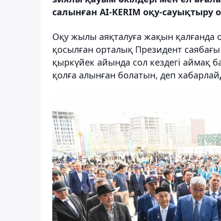
салынған AI-KERIM оқу-сауықтыру 
Оқу жылы аяқталуға жақын қалғанда 
қосылған орталық Президент саябағ
қыркүйек айында сол кездегі аймақ
қолға алынған болатын, деп хабарлай