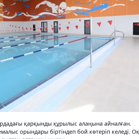
ордадағы қарқынды құрылыс алаңына айналған.
емалыс орындары біртіндеп бой көтеріп келеді. Оқ