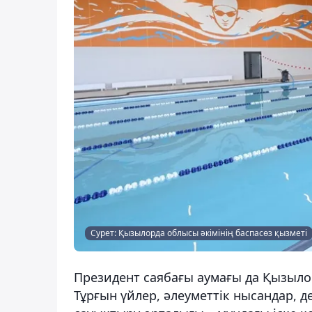
Сурет: Қызылорда облысы әкімінің баспасөз қызметі
Президент саябағы аумағы да Қызыл
Тұрғын үйлер, әлеуметтік нысандар, д