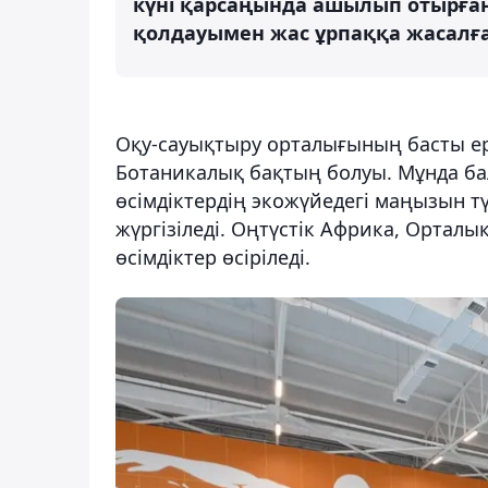
күні қарсаңында ашылып отырға
қолдауымен жас ұрпаққа жасалға
Оқу-сауықтыру орталығының басты ере
Ботаникалық бақтың болуы. Мұнда бал
өсімдіктердің экожүйедегі маңызын т
жүргізіледі. Оңтүстік Африка, Орталы
өсімдіктер өсіріледі.