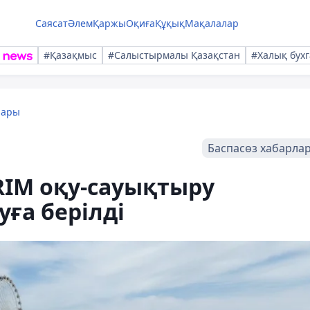
Саясат
Әлем
Қаржы
Оқиға
Құқық
Мақалалар
#Қазақмыс
#Салыстырмалы Қазақстан
#Халық бухг
лары
Баспасөз хабарла
RIM оқу-сауықтыру
ға берілді