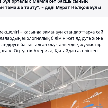
н бұл орталық Мемлекет басшысының
н тамаша тарту", – деді Мұрат Нәлқожаұлы
кшелігі – қасында заманауи стандарттарға сай
алардың экологиялық білімін жетілдіруге және
үсіндіруге бағытталған оқу-танымдық жұмыстар
қ және Оңтүстік Америка, Қытайдан әкелінген