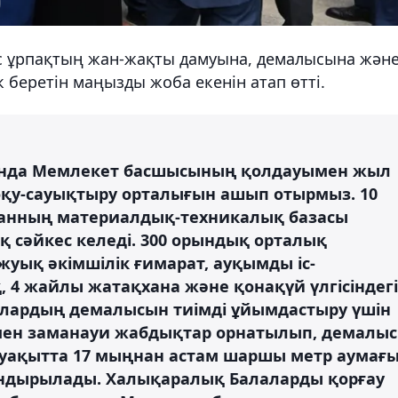
ас ұрпақтың жан-жақты дамуына, демалысына жән
к беретін маңызды жоба екенін атап өтті.
ғында Мемлекет басшысының қолдауымен жыл
 оқу-сауықтыру орталығын ашып отырмыз. 10
санның материалдық-техникалық базасы
қ сәйкес келеді. 300 орындық орталық
уық әкімшілік ғимарат, ауқымды іс-
 4 жайлы жатақхана және қонақүй үлгісіндегі
алардың демалысын тиімді ұйымдастыру үшін
ен заманауи жабдықтар орнатылып, демалыс
 уақытта 17 мыңнан астам шаршы метр аумағ
ндырылады. Халықаралық Балаларды қорғау