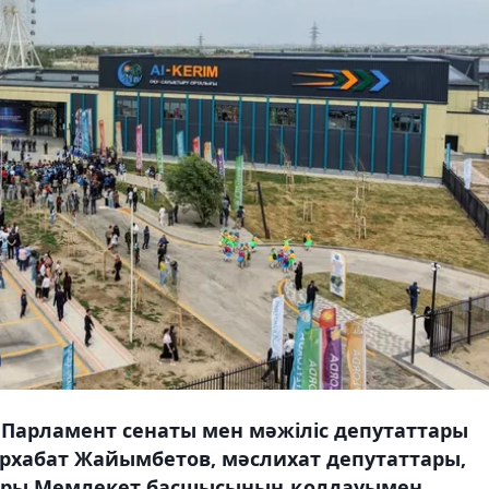
, Парламент сенаты мен мәжіліс депутаттары
архабат Жайымбетов, мәслихат депутаттары,
алары Мемлекет басшысының қолдауымен