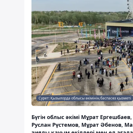
Сурет: Қызылорда облысы әкімінің баспасөз қызметі
Бүгін облыс әкімі Мұрат Ергешбаев
Руслан Рүстемов, Мұрат Әбенов, М
зиялы қауым өкілдері мен ел ағ