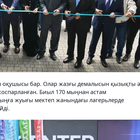
еп оқушысы бар. Олар жазғы демалысын қызықты ә
жоспарланған. Биыл 170 мыңнан астам
мыңға жуығы мектеп жанындағы лагерьлерде
йді.