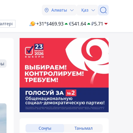
Алматы
Қаз
+31°
$
469.93
€
541.64
₽
5.71
алтері
ры
Соңғы
Танымал