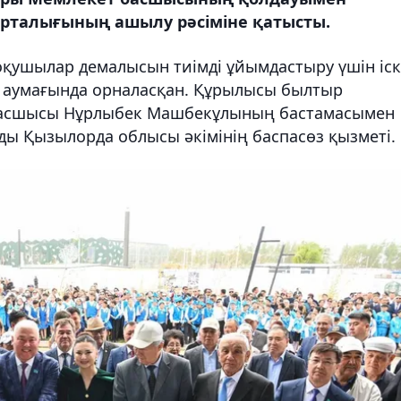
орталығының ашылу рәсіміне қатысты.
оқушылар демалысын тиімді ұйымдастыру үшін іс
ы аумағында орналасқан. Құрылысы былтыр
 басшысы Нұрлыбек Машбекұлының бастамасымен
ды Қызылорда облысы әкімінің баспасөз қызметі.