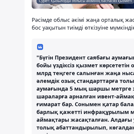
Сурет: Қызылорда облысы әкімінің баспасөз қызметі
Рәсімде облыс әкімі жаңа орталық ж
бос уақытын тиімді өткізуіне мүмкінді
"Бүгін Президент саябағы аума
бойы үздіксіз қызмет көрсететін
млрд теңгеге салынған жаңа ны
әлемдік озық стандарттарға толы
аумағында 5 мың шаршы метрге ж
шараларға арналған ивент-аймақ,
ғимарат бар. Сонымен қатар бал
барлық қажетті инфрақұрылым м
аймақтары жасақталған. Алдағы
толық абаттандырылып, көгалда