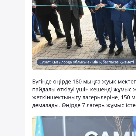
Сурет: Қызылорда облысы әкімінің баспасөз қызметі
Бүгінде өңірде 180 мыңға жуық мект
пайдалы өткізуі үшін кешенді жұмыс 
жеткіншектынығу лагерьлеріне, 150 
демалады. Өңірде 7 лагерь жұмыс істе