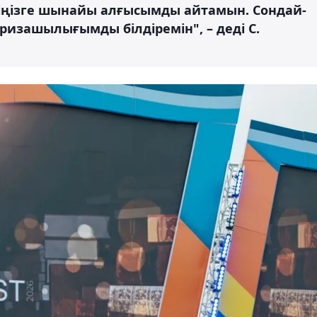
іңізге шынайы алғысымды айтамын. Сондай-
 ризашылығымды білдіремін", – деді С.