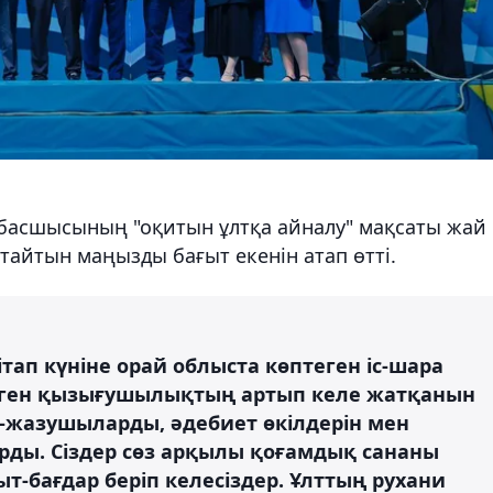
басшысының "оқитын ұлтқа айналу" мақсаты жай
тайтын маңызды бағыт екенін атап өтті.
ітап күніне орай облыста көптеген іс-шара
еген қызығушылықтың артып келе жатқанын
ын-жазушыларды, әдебиет өкілдерін мен
ырды. Сіздер сөз арқылы қоғамдық сананы
т-бағдар беріп келесіздер. Ұлттың рухани