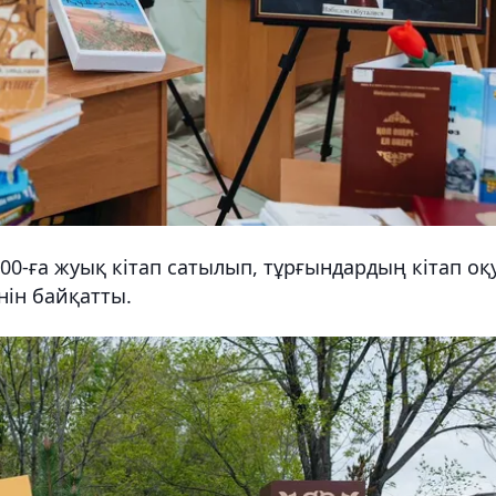
-ға жуық кітап сатылып, тұрғындардың кітап оқ
ін байқатты.