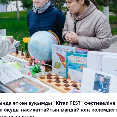
нда өткен ауқымды "Кітап FEST" фестиваліне
ап оқуды насихаттайтын мұндай кең көлемдегі
тырылып отыр.