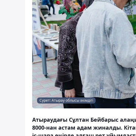
Сурет: Атырау облысы әкімдігі
Атыраудағы Сұлтан Бейбарыс алаңы
8000-нан астам адам жиналды. Кіт
іс-шара өңірде алғаш рет ұйымдас