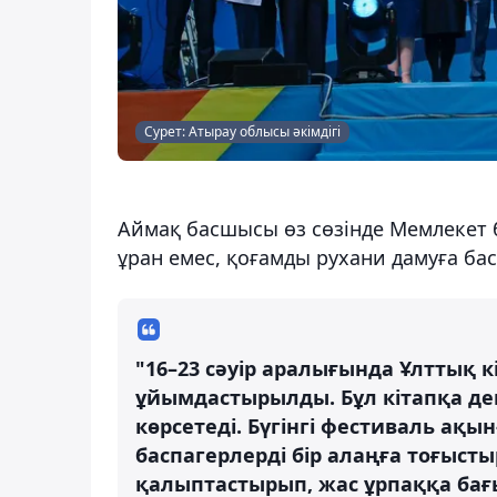
Сурет: Атырау облысы әкімдігі
Аймақ басшысы өз сөзінде Мемлекет 
ұран емес, қоғамды рухани дамуға бас
"16–23 сәуір аралығында Ұлттық к
ұйымдастырылды. Бұл кітапқа д
көрсетеді. Бүгінгі фестиваль ақ
баспагерлерді бір алаңға тоғыст
қалыптастырып, жас ұрпаққа бағы