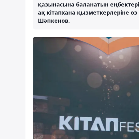
қазынасына баланатын еңбектер
ақ кітапхана қызметкерлеріне өз
Шәпкенов.