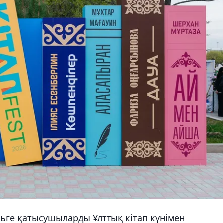
ьге қатысушыларды Ұлттық кітап күнімен