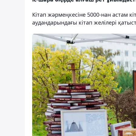
Кітап жәрмеңкесіне 5000-нан астам кі
аудандарындағы кітап желілері қатыс