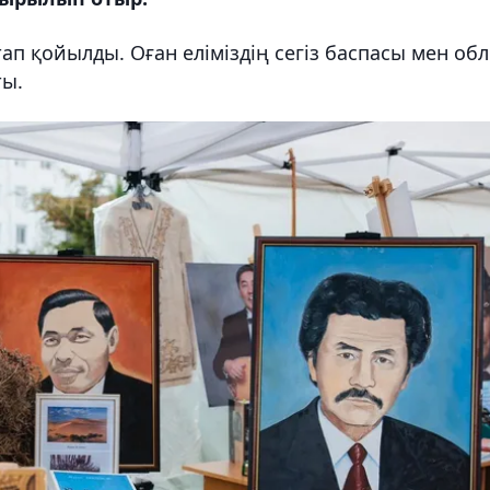
тап қойылды. Оған еліміздің сегіз баспасы мен об
ты.