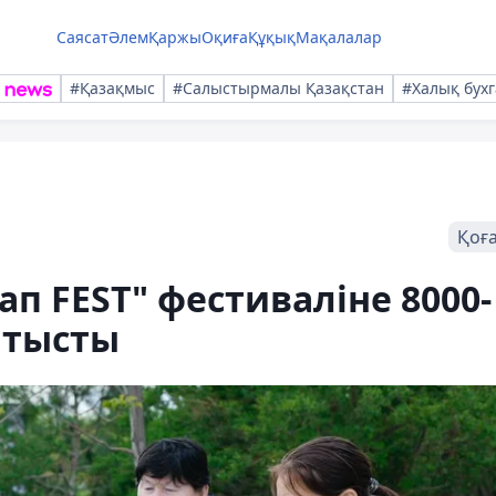
Саясат
Әлем
Қаржы
Оқиға
Құқық
Мақалалар
#Қазақмыс
#Салыстырмалы Қазақстан
#Халық бухг
Қоғ
ап FEST" фестиваліне 8000-
атысты