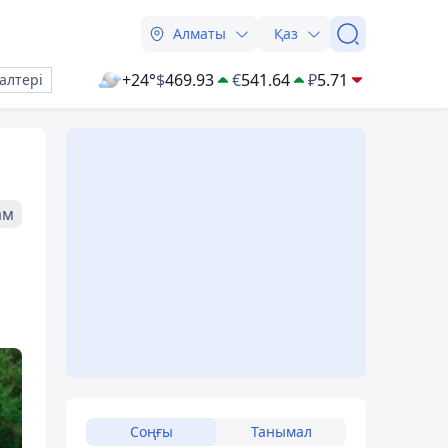
Алматы
Қаз
+24°
$
469.93
€
541.64
₽
5.71
алтері
ам
Соңғы
Танымал