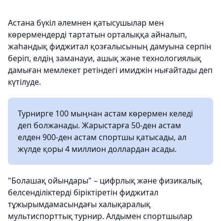
Астана бүкіл әлемнен қатысушылар мен
көрермендерді тартатын орталыққа айналып,
жаһандық фиджитал қозғалысының дамуына серпін
беріп, елдің заманауи, ашық және технологиялық
дамыған мемлекет ретіндегі имиджін нығайтады деп
күтілуде.
Турнирге 100 мыңнан астам көрермен келеді
деп болжанады. Жарыстарға 50-ден астам
елден 900-ден астам спортшы қатысады, ал
жүлде қоры 4 миллион доллардан асады.
"Болашақ ойындары" – цифрлық және физикалық
белсенділіктерді біріктіретін фиджитал
тұжырымдамасындағы халықаралық
мультиспорттық турнир. Алдымен спортшылар