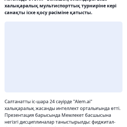
халықаралық мультиспорттық турниріне кері
санақты іске қосу рәсіміне қатысты.
Салтанатты іс-шара 24 сәуірде "Аlem.ai"
халықаралық жасанды интеллект орталығында өтті.
Презентация барысында Мемлекет басшысына
негізгі дисциплиналар таныстырылды: фиджитал-