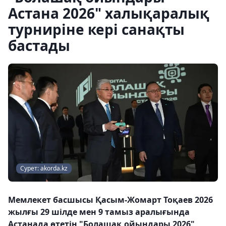
Астана 2026" халықаралық
турниріне кері санақты
бастады
Сурет: akorda.kz
Мемлекет басшысы Қасым-Жомарт Тоқаев 2026
жылғы 29 шілде мен 9 тамыз аралығында
Астанада өтетін "Болашақ ойындары 2026"