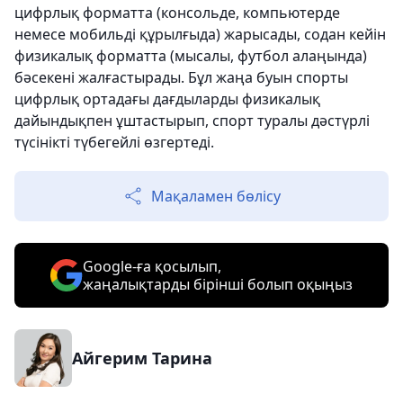
цифрлық форматта (консольде, компьютерде
немесе мобильді құрылғыда) жарысады, содан кейін
физикалық форматта (мысалы, футбол алаңында)
бәсекені жалғастырады. Бұл жаңа буын спорты
цифрлық ортадағы дағдыларды физикалық
дайындықпен ұштастырып, спорт туралы дәстүрлі
түсінікті түбегейлі өзгертеді.
Мақаламен бөлісу
Google-ға қосылып,
жаңалықтарды бірінші болып оқыңыз
Айгерим Тарина