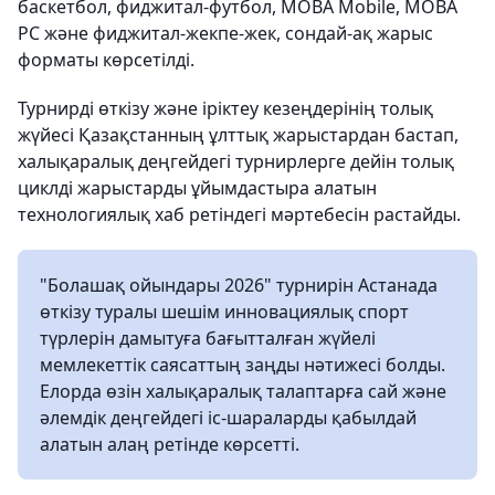
баскетбол, фиджитал-футбол, MOBA Mobile, MOBA
PC және фиджитал-жекпе-жек, сондай-ақ жарыс
форматы көрсетілді.
Турнирді өткізу және іріктеу кезеңдерінің толық
жүйесі Қазақстанның ұлттық жарыстардан бастап,
халықаралық деңгейдегі турнирлерге дейін толық
циклді жарыстарды ұйымдастыра алатын
технологиялық хаб ретіндегі мәртебесін растайды.
"Болашақ ойындары 2026" турнирін Астанада
өткізу туралы шешім инновациялық спорт
түрлерін дамытуға бағытталған жүйелі
мемлекеттік саясаттың заңды нәтижесі болды.
Елорда өзін халықаралық талаптарға сай және
әлемдік деңгейдегі іс-шараларды қабылдай
алатын алаң ретінде көрсетті.