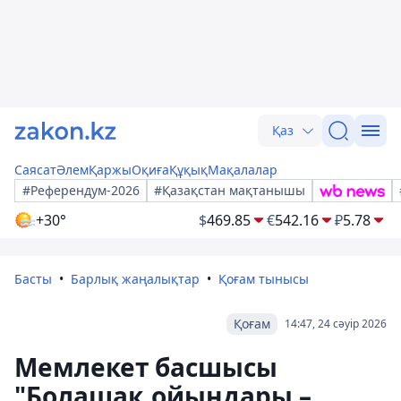
Қаз
Саясат
Әлем
Қаржы
Оқиға
Құқық
Мақалалар
#Референдум-2026
#Қазақстан мақтанышы
+30°
$
469.85
€
542.16
₽
5.78
Басты
Барлық жаңалықтар
Қоғам тынысы
Қоғам
14:47, 24 сәуір 2026
Мемлекет басшысы
"Болашақ ойындары –