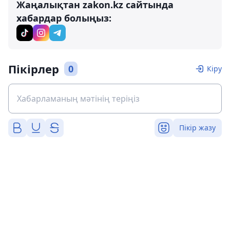
Жаңалықтан zakon.kz сайтында
хабардар болыңыз:
Пікірлер
0
Кіру
Пікір жазу