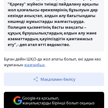
"Қорғау" жүйесін тиімді пайдалану арқылы
жол қозғалысы ережелерінің бұзылуын дер
кезінде анықтап, алдын алу бағытындағы
кешенді жұмыстарды жалғастыруда.
Полиция қызметінің басты мақсаты –
құқық бұзушылықтардың алдын алу және
азаматтардың қауіпсіздігін қамтамасыз
ету",- деп атап өтті ведомство.
Бұған дейін ШҚО-да жол апаты болып, екі адам көз
жұмғанын
жазғанбыз
.
Мақаламен бөлісу
Google-ға қосылып,
жаңалықтарды бірінші болып оқыңыз