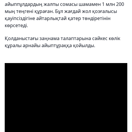
айыппұлдардың жалпы сомасы шамамен 1 млн 200
мың теңгені құраған. Бұл жағдай жол қозғалысы
қауіпсіздігіне айтарлықтай қатер төндіретінін
көрсетеді.
Қолданыстағы заңнама талаптарына сәйкес көлік
құралы арнайы айыптұраққа қойылды.