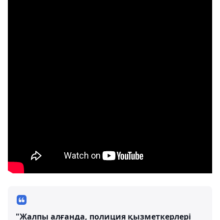
"Жалпы алғанда, полиция қызметкерлері