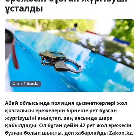
ұсталды
Фото: Zakon.kz
Абай облысында полиция қызметкерлері жол
қозғалысы ережелерін бірнеше рет бұзған
жүргізушіні анықтап, заң аясында шара
қабылдады. Ол бұған дейін 42 рет жол ережесін
бұзған болып шықты, деп хабарлайды Zakon.kz.