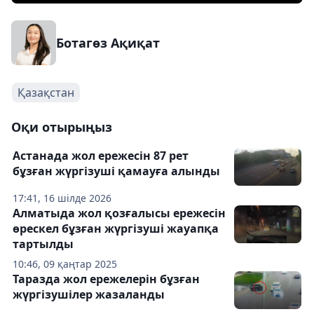
Ботагөз Ақиқат
Қазақстан
Оқи отырыңыз
Астанада жол ережесін 87 рет
бұзған жүргізуші қамауға алынды
17:41, 16 шілде 2026
Алматыда жол қозғалысы ережесін
өрескел бұзған жүргізуші жауапқа
тартылды
10:46, 09 қаңтар 2025
Таразда жол ережелерін бұзған
жүргізушілер жазаланды