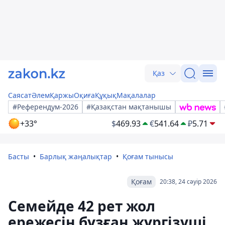
Қаз
Саясат
Әлем
Қаржы
Оқиға
Құқық
Мақалалар
#Референдум-2026
#Қазақстан мақтанышы
+33°
$
469.93
€
541.64
₽
5.71
Басты
Барлық жаңалықтар
Қоғам тынысы
Қоғам
20:38, 24 сәуір 2026
Семейде 42 рет жол
ережесін бұзған жүргізуші