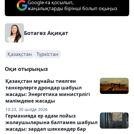
Google-ға қосылып,
жаңалықтарды бірінші болып оқыңыз
Ботагөз Ақиқат
Қазақстан
Түркістан
Оқи отырыңыз
Қазақстан мұнайы тиелген
танкерлерге дрондар шабуыл
жасады: Энергетика министрлігі
мәлімдеме жасады
10:23, 20 шілде 2026
Германияда ер адам пойыз
жолаушыларына балтамен шабуыл
жасады: зардап шеккендер бар