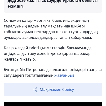
деді 2026 жылғы 28 сәуірде Түркістан облысы
әкімдігі.
Сонымен қатар жергілікті билік инфекцияның
таралуының алдын алу мақсатында шибөрі
табылған аумақ пен зардап шеккен тұрғындардың
аулалары залалсыздандырылғанын хабарлады.
Қазір жағдай тиісті қызметтердің бақылауында,
өңірде алдын алу және індетке қарсы шаралар
жалғасып жатыр.
Бұған дейін Петропавлда алкоголь өнімдерін заңсыз
сату дерегі тоқтатылғанын
жазғанбыз
.
Мақаламен бөлісу