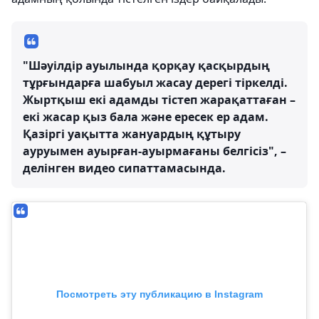
"Шәуілдір ауылында қорқау қасқырдың
тұрғындарға шабуыл жасау дерегі тіркелді.
Жыртқыш екі адамды тістеп жарақаттаған –
екі жасар қыз бала және ересек ер адам.
Қазіргі уақытта жануардың құтыру
ауруымен ауырған-ауырмағаны белгісіз", –
делінген видео сипаттамасында.
Посмотреть эту публикацию в Instagram