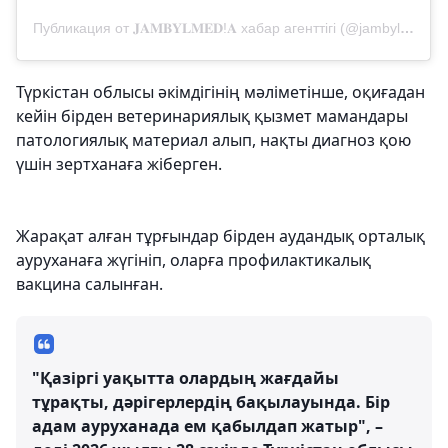
Публикация от 𝐉𝐀𝐌𝐁𝐘𝐋𝐌𝐄𝐃!𝐀 хабар агенттігі (@jambyl_media)
Түркістан облысы әкімдігінің мәліметінше, оқиғадан
кейін бірден ветеринариялық қызмет мамандары
патологиялық материал алып, нақты диагноз қою
үшін зертханаға жіберген.
Жарақат алған тұрғындар бірден аудандық орталық
ауруханаға жүгініп, оларға профилактикалық
вакцина салынған.
"Қазіргі уақытта олардың жағдайы
тұрақты, дәрігерлердің бақылауында. Бір
адам ауруханада ем қабылдап жатыр", –