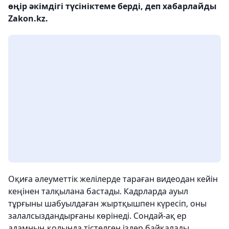
өңір әкімдігі түсініктеме берді, деп хабарлайды
Zakon.kz.
Оқиға әлеуметтік желілерде тараған видеодан кейін
кеңінен талқылана бастады. Кадрларда ауыл
тұрғыны шабуылдаған жыртқышпен күресіп, оны
залалсыздандырғаны көрінеді. Сондай-ақ ер
адамның қолында тістелген іздер байқалады.