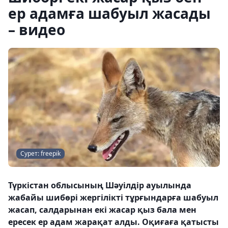
ер адамға шабуыл жасады
– видео
Сурет: freepik
Түркістан облысының Шәуілдір ауылында
жабайы шибөрі жергілікті тұрғындарға шабуыл
жасап, салдарынан екі жасар қыз бала мен
ересек ер адам жарақат алды. Оқиғаға қатысты