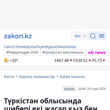
Қаз
Саясат
Әлем
Қаржы
Оқиға
Құқық
Мақалалар
#Референдум-2026
#Қазақстан мақтанышы
+20°
$
467.48
€
539.52
₽
5.73
Басты
Барлық жаңалықтар
Қоғам тынысы
Қоғам
20:40, 28 сәуір 2026
Түркістан облысында
шибөрі екі жасар қыз бен