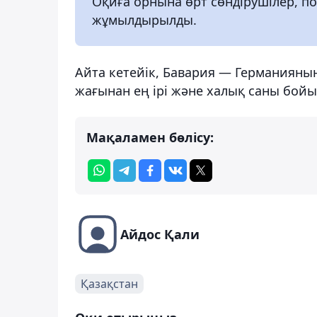
Оқиға орнына өрт сөндірушілер, п
жұмылдырылды.
Айта кетейік, Бавария — Германияның
жағынан ең ірі және халық саны бойы
Мақаламен бөлісу:
Айдос Қали
Қазақстан