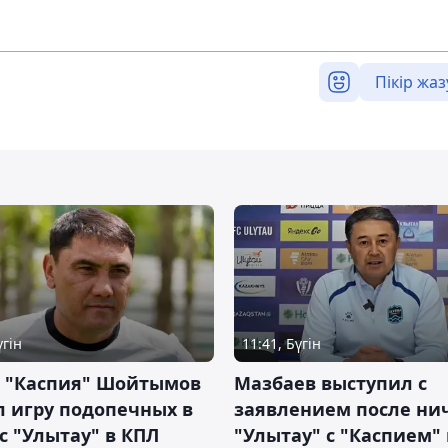
Пікір жаз
үгін
11:41, Бүгін
р "Каспия" Шойтымов
Мазбаев выступил с
 игру подопечных в
заявлением после ни
с "Улытау" в КПЛ
"Улытау" с "Каспием"