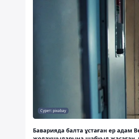
Сурет: pixabay
Баварияда балта ұстаған ер адам 
жолаушыларына шабуыл жасаған. О