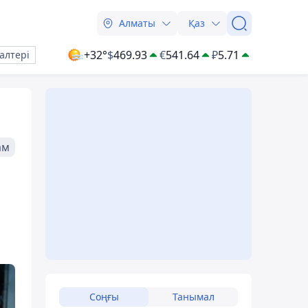
Алматы
Қаз
+32°
$
469.93
€
541.64
₽
5.71
алтері
ам
Соңғы
Танымал