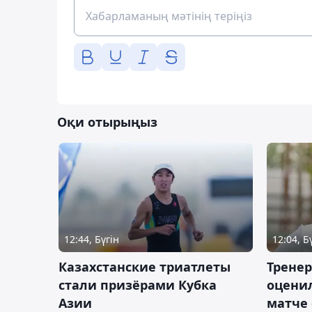
Оқи отырыңыз
12:44, Бүгін
12:04, Б
Казахстанские триатлеты
Трене
стали призёрами Кубка
оценил
Азии
матче 