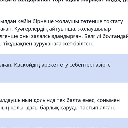
лдан кейін бірнеше жолаушы төтенше тоқтату
таған. Куәгерлердің айтуынша, жолаушылар
енше оны залалсыздандырған. Белгілі болғандай
п, тікұшақпен ауруханаға жеткізілген.
ан. Қаскөйдің әрекет ету себептері әзірге
ылдаушының қолында тек балта емес, сонымен
оның қолындағы барлық қаруды тартып алған.