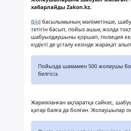
хабарлайды Zakon.kz.
Bild
басылымының мәліметінше, шабуы
тетігін басып, пойыз ашық жолда тоқ
шабуылдаушыны қоршап, полиция келг
күдікті де ұсталу кезінде жарақат алы
Пойызда шамамен 500 жолаушы болғ
белгісіз.
Жарияланған ақпаратқа сәйкес, шабу
қатар балға да болған. Жолаушылар 