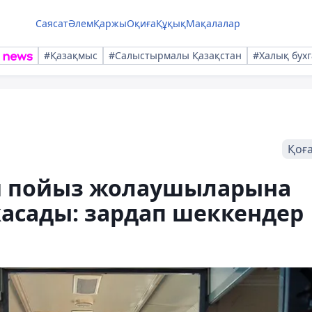
Саясат
Әлем
Қаржы
Оқиға
Құқық
Мақалалар
#Қазақмыс
#Салыстырмалы Қазақстан
#Халық бухг
Қоғ
м пойыз жолаушыларына
асады: зардап шеккендер