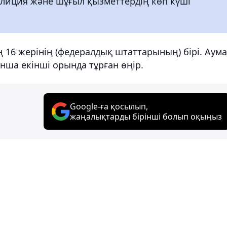
олиция және шұғыл қызметтердің көп күші
 16 жерінің (федералдық штаттарының) бірі. Аум
нша екінші орында тұрған өңір.
Google-ға қосылып,
жаңалықтарды бірінші болып оқыңыз