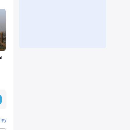
ы
Кіру