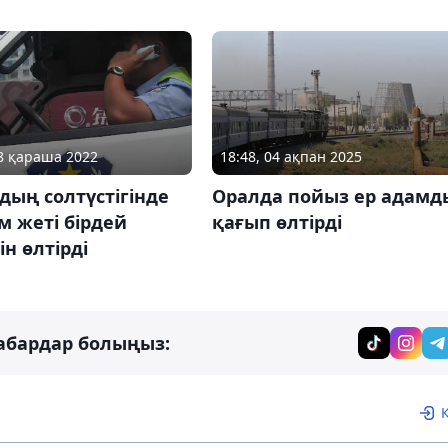
18:48, 04 ақпан 2025
08 қараша 2022
Оралда пойыз ер адамд
ың солтүстігінде
қағып өлтірді
м жеті бірдей
ін өлтірді
абардар болыңыз: