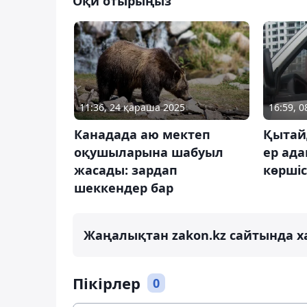
Оқи отырыңыз
11:36, 24 қараша 2025
16:59, 
Канадада аю мектеп
Қытайд
оқушыларына шабуыл
ер ада
жасады: зардап
көршіс
шеккендер бар
Жаңалықтан zakon.kz сайтында х
Пікірлер
0