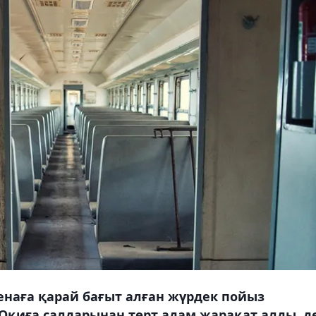
Венаға қарай бағыт алған жүрдек пойыз
қиға салдарынан төрт адам жарақат алды, д