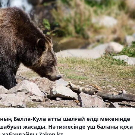
ың Белла-Кула атты шалғай елді мекенінде
абуыл жасады. Нәтижесінде үш баланы қоса
 хабарлайды Zakon.kz.