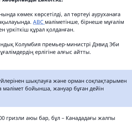
ында көмек көрсетілді, ал төртеуі ауруханаға
 бақылауында.
ABC
мәліметінше, бірнеше мұғалім
н үркіткіш құрал қолданған.
итандық Колумбия премьер-министрі Дэвид Эби
ұғалімдердің ерлігіне алғыс айтты.
 үйлерінен шықпауға және орман соқпақтарымен
а мәлімет бойынша, жануар бұған дейін
0 гризли аюы бар, бұл – Канададағы жалпы