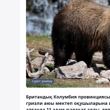
Сурет: pixabay
Британдық Колумбия провинциясын
гризли аюы мектеп оқушыларына ш
алғанда 11 адам жарақат алды, деп