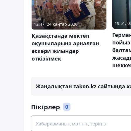
19:51, 
12:47, 24 қаңтар 2026
Герма
Қазақстанда мектеп
пойыз
оқушыларына арналған
балта
әскери жиындар
жасад
өткізілмек
шекке
Жаңалықтан zakon.kz сайтында х
Пікірлер
0