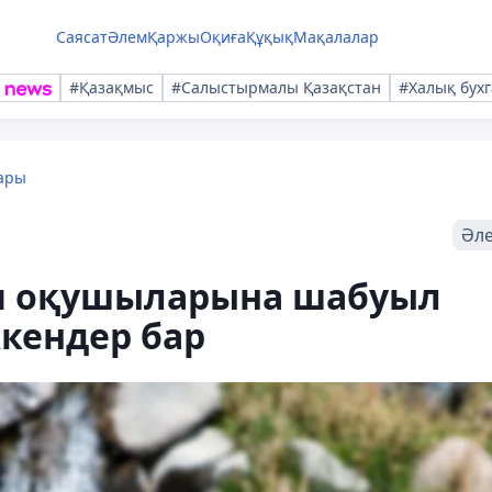
Саясат
Әлем
Қаржы
Оқиға
Құқық
Мақалалар
#Қазақмыс
#Салыстырмалы Қазақстан
#Халық бухг
ары
Әл
п оқушыларына шабуыл
кендер бар