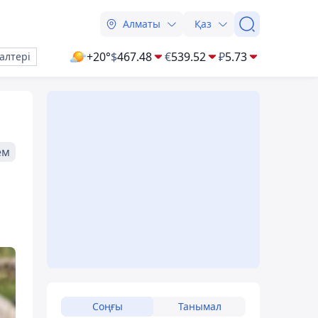
Алматы
Қаз
+20°
$
467.48
€
539.52
₽
5.73
алтері
ем
Соңғы
Танымал