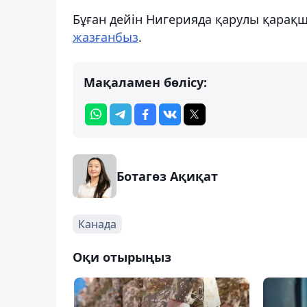
Бұған дейін Нигерияда қарулы қарақ
жазғанбыз
.
Мақаламен бөлісу:
Ботагөз Ақиқат
Канада
Оқи отырыңыз