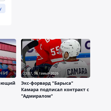
у
23:07, 06 тамыз 2026
дающий
Экс-форвард "Барыса"
Камара подписал контракт с
"Адмиралом"