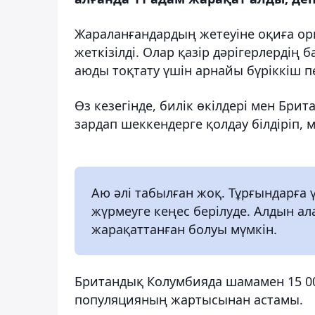
Жараланғандардың жетеуіне оқиға орн
жеткізілді. Олар қазір дәрігерлердің
аюды тоқтату үшін арнайы бүріккіш пе
Өз кезегінде, билік өкілдері мен Бр
зардап шеккендерге қолдау білдіріп, м
Аю әлі табылған жоқ. Тұрғындарға
жүрмеуге кеңес берілуде. Алдын ал
жарақаттанған болуы мүмкін.
Британдық Колумбияда шамамен 15 00
популяцияның жартысынан астамы.