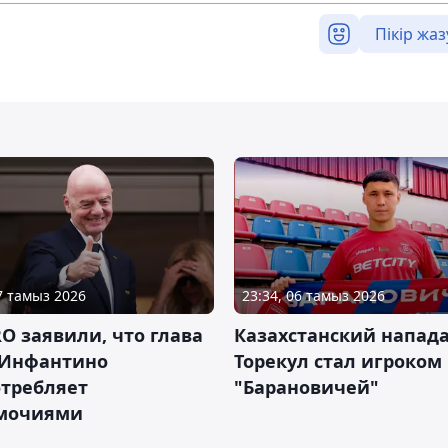
Пікір жаз
07 тамыз 2026
23:34, 06 тамыз 2026
RO заявили, что глава
Казахстанский напа
Инфантино
Торекул стал игроком
отребляет
"Барановичей"
мочиями