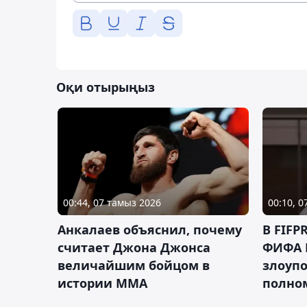
Оқи отырыңыз
00:44, 07 тамыз 2026
00:10, 
Анкалаев объяснил, почему
В FIFP
считает Джона Джонса
ФИФА 
величайшим бойцом в
злоуп
истории ММА
полно