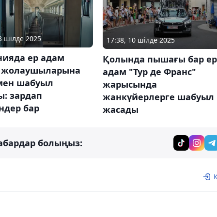
03 шілде 2025
17:38, 10 шілде 2025
нияда ер адам
Қолында пышағы бар ер
 жолаушыларына
адам "Тур де Франс"
мен шабуыл
жарысында
ы: зардап
жанкүйерлерге шабуыл
ндер бар
жасады
абардар болыңыз: