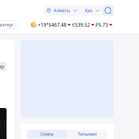
Алматы
Қаз
+19°
$
467.48
€
539.52
₽
5.73
алтері
ар
Соңғы
Танымал