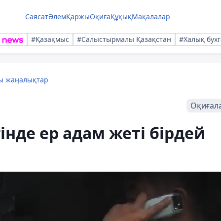
Саясат
Әлем
Қаржы
Оқиға
Құқық
Мақалалар
#Қазақмыс
#Салыстырмалы Қазақстан
#Халық бухг
лы жаңалықтар
Оқиғал
інде ер адам жеті бірдей