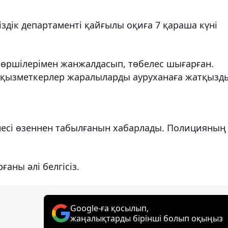
дік департаменті қайғылы оқиға 7 қараша күні
 көршілерімен жанжалдасып, төбелес шығарған.
 қызметкерлер жаралыларды ауруханаға жатқызд
денесі өзеннен табылғанын хабарлады. Полицияның
аны әлі белгісіз.
Google-ға қосылып,
жаңалықтарды бірінші болып оқыңыз