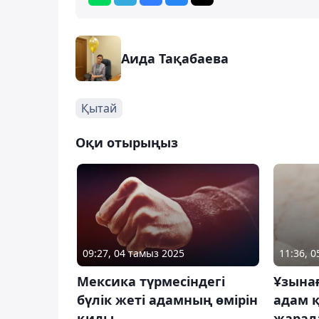
Аида Тақабаева
Қытай
Оқи отырыңыз
09:27, 04 тамыз 2025
11:36, 
Мексика түрмесіндегі
Ұзынағ
бүлік жеті адамның өмірін
адам қ
қиды
жарал