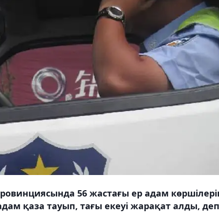
провинциясында 56 жастағы ер адам көршілері
дам қаза тауып, тағы екеуі жарақат алды, де