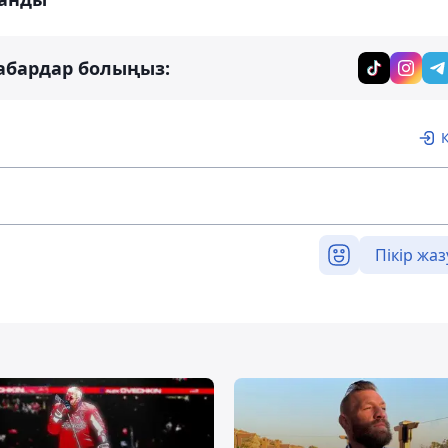
абардар болыңыз:
Пікір жаз