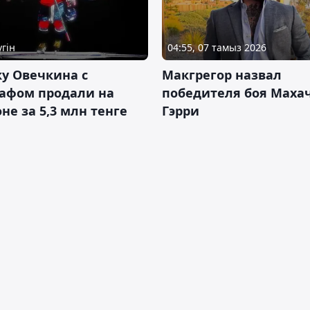
үгін
04:55, 07 тамыз 2026
у Овечкина с
Макгрегор назвал
рафом продали на
победителя боя Махач
не за 5,3 млн тенге
Гэрри