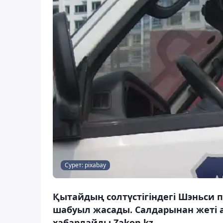
Сурет: pixabay
Қытайдың солтүстігіндегі Шэньси 
шабуыл жасады. Салдарынан жеті а
хабарлайды Zakon.kz.