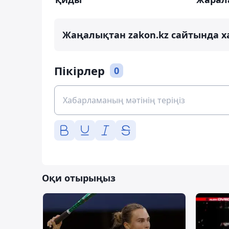
Жаңалықтан zakon.kz сайтында х
Пікірлер
0
Оқи отырыңыз