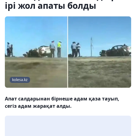
ірі жол апаты болды
kolesa.kz
Апат салдарынан бірнеше адам қаза тауып,
сегіз адам жарақат алды.