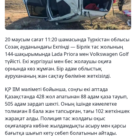
20 маусым сағат 11:20 шамасында Түркістан облысы
Созақ ауданындағы Екпінді — Бірлік тас жолының
144-шақырымында Lada Priora мен Volkswagen Golf
түйісті. Екі жүргізуші мен бес жолаушы оқиға
орнында көз жұмған. Бір адам облыстық
аурухананың жан сақтау бөліміне жеткізілді.
ҚР ІІМ мәліметі бойынша, соңғы екі аптада
Қазақстанда 428 жол апатынан 88 адам қаза тауып,
505 адам зардап шекті. Оның ішінде кәмелетке
толмаған 8 бала жан тапсырған, тағы 102 жеткіншек
жарақат алды. Полиция тас жолдағы оқыс
оқиғаларға көбіне жылдамдықты асыру мен қарсы
бағытқа шығып кету себеп болатынын айтады.