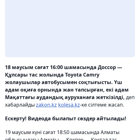
18 маусым сағат 16:00 шамасында Доссор —
Құлсары тас жолында Toyota Camry
жолаушылар автобусымен соқтығысты. Үш
адам оқиға орнында жан тапсырған, екі адам
Мақаттағы аудандық ауруханаға жеткізілді,
деп
хабарлайды
zakon.kz
kolesa.kz
-ке сілтеме жасап.
Ескерту! Видеода былапыт сөздер айтылады!
19 маусым күні сағат 18:50 шамасында Алматы
облысындағы Алматы — Көкпек — Көктал тас