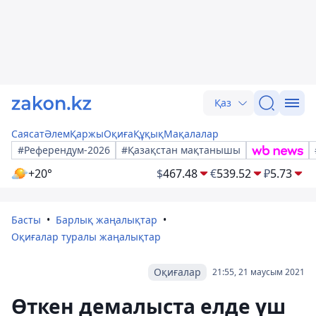
Қаз
Саясат
Әлем
Қаржы
Оқиға
Құқық
Мақалалар
#Референдум-2026
#Қазақстан мақтанышы
+20°
$
467.48
€
539.52
₽
5.73
Басты
Барлық жаңалықтар
Оқиғалар туралы жаңалықтар
Оқиғалар
21:55, 21 маусым 2021
Өткен демалыста елде үш