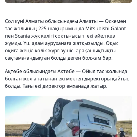
Сол күні Алматы облысындағы Алматы — Өскемен
тас жолының 225-шақырымында Mitsubishi Galant
пен Scania жүк көлігі соқтығысып, екі әйел көз
жұмды. Үш адам ауруханаға жатқызылды. Оқыс
оқиға жеңіл көлік жүргізушісі арақашықтықты
сақтамағандықтан болды деген болжам бар.
Ақтөбе облысындағы Ақтөбе — Ойыл тас жолында
болған жол апатынан екі мектеп директоры қайтыс
болды. Тағы екі директор емханада жатыр.