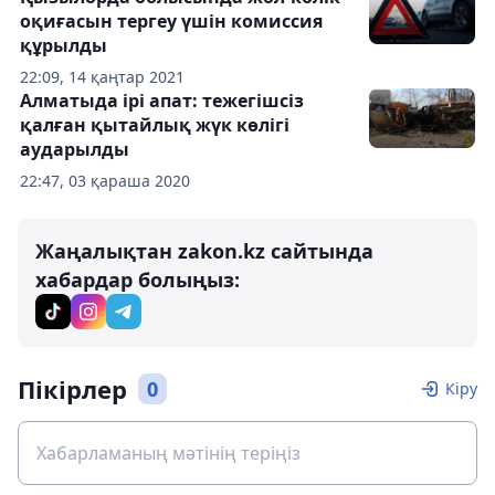
оқиғасын тергеу үшін комиссия
құрылды
22:09, 14 қаңтар 2021
Алматыда ірі апат: тежегішсіз
қалған қытайлық жүк көлігі
аударылды
22:47, 03 қараша 2020
Жаңалықтан zakon.kz сайтында
хабардар болыңыз:
Пікірлер
0
Кіру