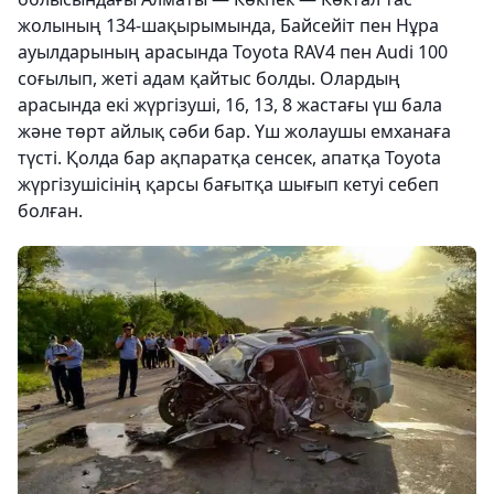
жолының 134-шақырымында, Байсейіт пен Нұра
ауылдарының арасында Toyota RAV4 пен Audi 100
соғылып, жеті адам қайтыс болды. Олардың
арасында екі жүргізуші, 16, 13, 8 жастағы үш бала
және төрт айлық сәби бар. Үш жолаушы емханаға
түсті. Қолда бар ақпаратқа сенсек, апатқа Toyota
жүргізушісінің қарсы бағытқа шығып кетуі себеп
болған.