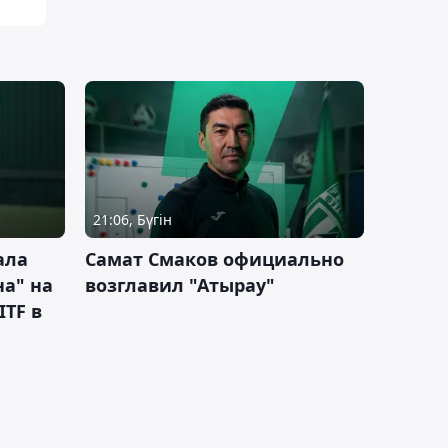
21:06, Бүгін
ала
Самат Смаков официально
а" на
возглавил "Атырау"
ITF в