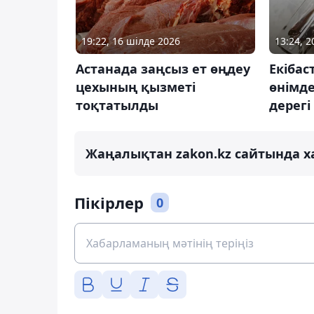
19:22, 16 шілде 2026
13:24, 2
Астанада заңсыз ет өңдеу
Екібас
цехының қызметі
өнімде
тоқтатылды
дерег
Жаңалықтан zakon.kz сайтында х
Пікірлер
0