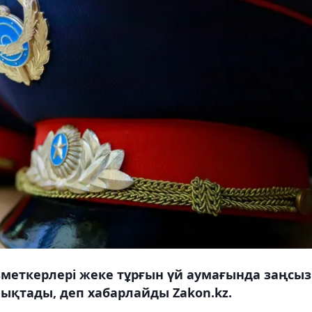
меткерлері жеке тұрғын үй аумағында заңсыз
анықтады, деп хабарлайды Zakon.kz.