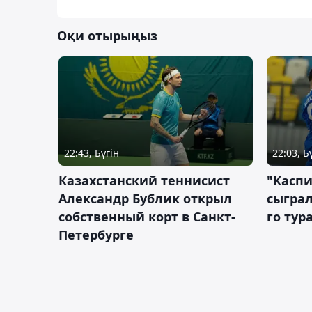
Оқи отырыңыз
22:43, Бүгін
22:03, Б
Казахстанский теннисист
"Каспи
Александр Бублик открыл
сыграл
собственный корт в Санкт-
го тур
Петербурге