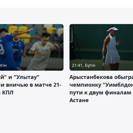
үгін
21:41, Бүгін
й" и "Улытау"
Арыстанбекова обыгр
и вничью в матче 21-
чемпионку "Уимблдон
а КПЛ
пути к двум финалам 
Астане