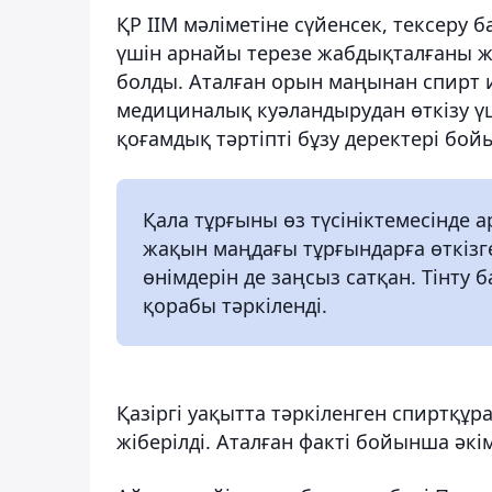
ҚР ІІМ мәліметіне сүйенсек, тексеру 
үшін арнайы терезе жабдықталғаны жән
болды. Аталған орын маңынан спирт и
медициналық куәландырудан өткізу үші
қоғамдық тәртіпті бұзу деректері бой
Қала тұрғыны өз түсініктемесінде 
жақын маңдағы тұрғындарға өткізге
өнімдерін де заңсыз сатқан. Тінту 
қорабы тәркіленді.
Қазіргі уақытта тәркіленген спиртқұ
жіберілді. Аталған факті бойынша әк