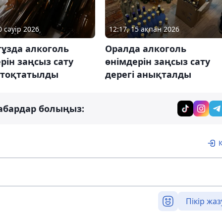
0 сәуір 2026
12:17, 15 ақпан 2026
тұзда алкоголь
Оралда алкоголь
рін заңсыз сату
өнімдерін заңсыз сату
і тоқтатылды
дерегі анықталды
абардар болыңыз:
Пікір жаз