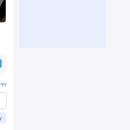
Кіру
у