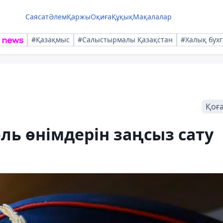
Саясат
Әлем
Қаржы
Оқиға
Құқық
Мақалалар
#Қазақмыс
#Салыстырмалы Қазақстан
#Халық бухг
Қоғ
ль өнімдерін заңсыз сату