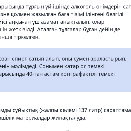
барысында тұрғын үй ішінде алкоголь өнімдерін са
е қолмен жазылған баға тізімі ілінгені белгілі
ісі аңқыған үш азамат анықталып, олар
н жеткізілді. Аталған тұлғалар бұған дейін де
ынша тіркелген.
арзан спирт сатып алып, оны сумен араластырып,
нін мәлімдеді. Сонымен қатар ол темекі
барысында 40-тан астам контрафактілі темекі
рамды сұйықтық (жалпы көлемі 137 литр) сараптама
імшілік материалдар жинақталуда.