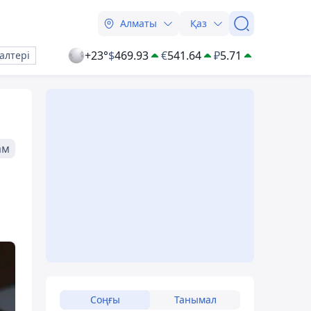
Алматы
Қаз
+23°
$
469.93
€
541.64
₽
5.71
алтері
ам
Соңғы
Танымал