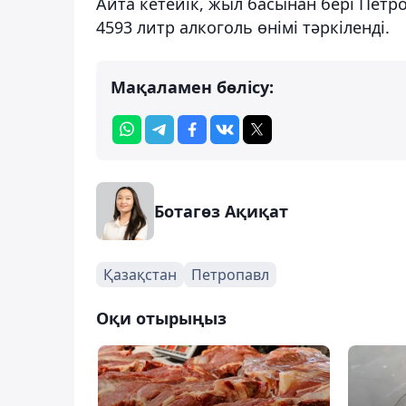
Айта кетейік, жыл басынан бері Пет
4593 литр алкоголь өнімі тәркіленді.
Мақаламен бөлісу:
Ботагөз Ақиқат
Қазақстан
Петропавл
Оқи отырыңыз