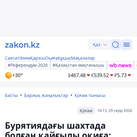
Қаз
Саясат
Әлем
Қаржы
Оқиға
Құқық
Мақалалар
#Референдум-2026
#Қазақстан мақтанышы
+30°
$
467.48
€
539.52
₽
5.73
Басты
Барлық жаңалықтар
Қоғам тынысы
Қоғам
10:13, 29 сәуір 2026
Бурятиядағы шахтада
болған қайғылы оқиға: