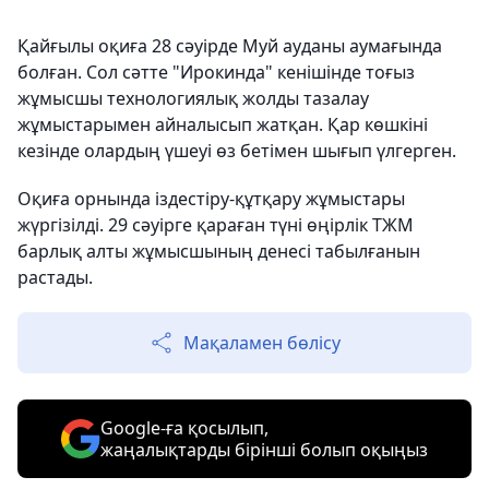
Қайғылы оқиға 28 сәуірде Муй ауданы аумағында
болған. Сол сәтте "Ирокинда" кенішінде тоғыз
жұмысшы технологиялық жолды тазалау
жұмыстарымен айналысып жатқан. Қар көшкіні
кезінде олардың үшеуі өз бетімен шығып үлгерген.
Оқиға орнында іздестіру-құтқару жұмыстары
жүргізілді. 29 сәуірге қараған түні өңірлік ТЖМ
барлық алты жұмысшының денесі табылғанын
растады.
Мақаламен бөлісу
Google-ға қосылып,
жаңалықтарды бірінші болып оқыңыз