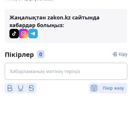
Жаңалықтан zakon.kz сайтында
хабардар болыңыз:
Пікірлер
0
Кіру
Пікір жазу