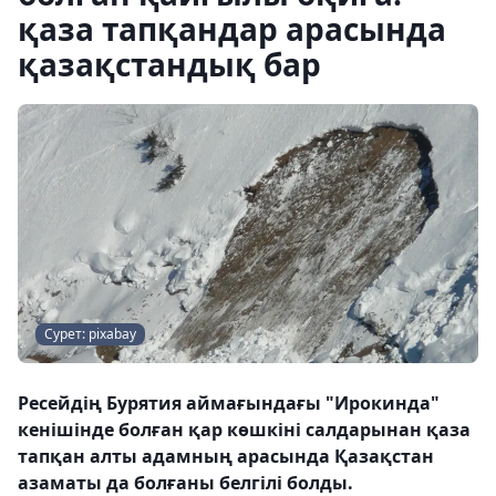
қаза тапқандар арасында
қазақстандық бар
Сурет: pixabay
Ресейдің Бурятия аймағындағы "Ирокинда"
кенішінде болған қар көшкіні салдарынан қаза
тапқан алты адамның арасында Қазақстан
азаматы да болғаны белгілі болды.