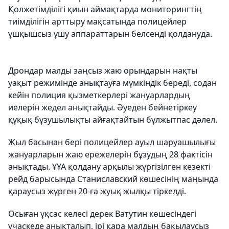
Қолжетімділігі қиын аймақтарда мониторингтің
тиімділігін арттыру мақсатында полицейлер
ұшқышсыз ұшу аппараттарын белсенді қолдануда.
Дрондар малды заңсыз жаю орындарын нақты
уақыт режимінде анықтауға мүмкіндік береді, содан
кейін полиция қызметкерлері жануарлардың
иелерін жедел анықтайды. Әуеден бейнетіркеу
құқық бұзушылықты айғақтайтын бұлжытпас дәлел.
Жыл басынан бері полицейлер ауыл шаруашылығы
жануарларын жаю ережелерін бұзудың 28 фактісін
анықтады. ҰҰА қолдану арқылы жүргізілген кезекті
рейд барысында Станиславский көшесінің маңында
қараусыз жүрген 20-ға жуық жылқы тіркелді.
Осыған ұқсас келесі дерек Ватутин көшесіндегі
учаскеде анықталып, ірі қара малдың бақылаусыз