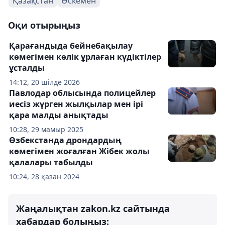
Қазақстан
Өскемен
Оқи отырыңыз
Қарағандыда бейнебақылау
көмегімен көлік ұрлаған күдіктілер
ұсталды
14:12, 20 шілде 2026
Павлодар облысында полицейлер
иесіз жүрген жылқылар мен ірі
қара малды анықтады
10:28, 29 мамыр 2025
Өзбекстанда дрондардың
көмегімен жоғалған Жібек жолы
қалалары табылды
10:24, 28 қазан 2024
Жаңалықтан zakon.kz сайтында
хабардар болыңыз: