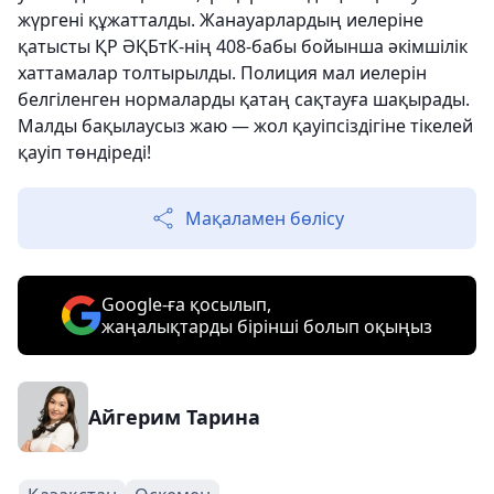
жүргені құжатталды. Жанауарлардың иелеріне
қатысты ҚР ӘҚБтК-нің 408-бабы бойынша әкімшілік
хаттамалар толтырылды. Полиция мал иелерін
белгіленген нормаларды қатаң сақтауға шақырады.
Малды бақылаусыз жаю — жол қауіпсіздігіне тікелей
қауіп төндіреді!
Мақаламен бөлісу
Google-ға қосылып,
жаңалықтарды бірінші болып оқыңыз
Айгерим Тарина