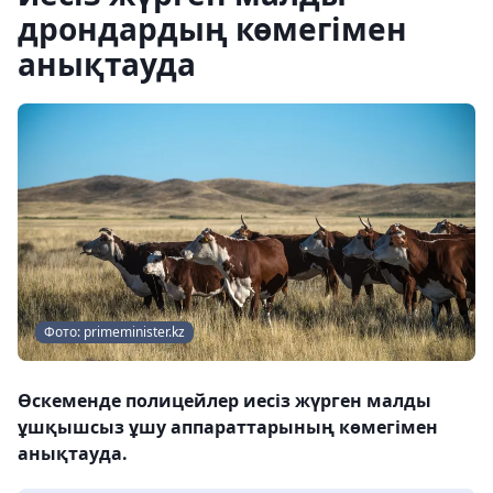
дрондардың көмегімен
анықтауда
Фото: primeminister.kz
Өскеменде полицейлер иесіз жүрген малды
ұшқышсыз ұшу аппараттарының көмегімен
анықтауда.