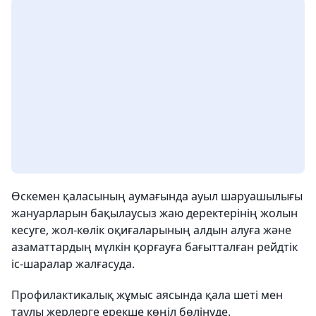
Өскемен қаласының аумағында ауыл шаруашылығы
жануарларын бақылаусыз жаю деректерінің жолын
кесуге, жол-көлік оқиғаларының алдын алуға және
азаматтардың мүлкін қорғауға бағытталған рейдтік
іс-шаралар жалғасуда.
Профилактикалық жұмыс аясында қала шеті мен
таулы жерлерге ерекше көңіл бөлінуде.