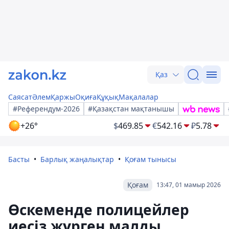
Қаз
Саясат
Әлем
Қаржы
Оқиға
Құқық
Мақалалар
#Референдум-2026
#Қазақстан мақтанышы
+26°
$
469.85
€
542.16
₽
5.78
Басты
Барлық жаңалықтар
Қоғам тынысы
Қоғам
13:47, 01 мамыр 2026
Өскеменде полицейлер
иесіз жүрген малды