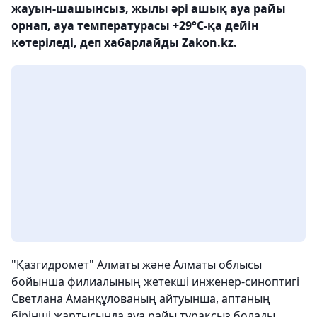
жауын-шашынсыз, жылы әрі ашық ауа райы
орнап, ауа температурасы +29°С-қа дейін
көтеріледі, деп хабарлайды Zakon.kz.
"Қазгидромет" Алматы және Алматы облысы
бойынша филиалының жетекші инженер-синоптигі
Светлана Аманқұлованың айтуынша, аптаның
бірінші жартысында ауа райы тұрақсыз болады.