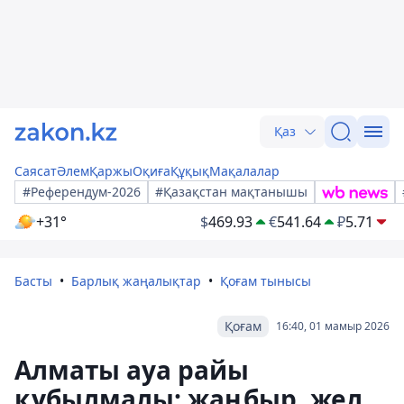
Қаз
Саясат
Әлем
Қаржы
Оқиға
Құқық
Мақалалар
#Референдум-2026
#Қазақстан мақтанышы
+31°
$
469.93
€
541.64
₽
5.71
Басты
Барлық жаңалықтар
Қоғам тынысы
Қоғам
16:40, 01 мамыр 2026
Алматы ауа райы
құбылмалы: жаңбыр, жел