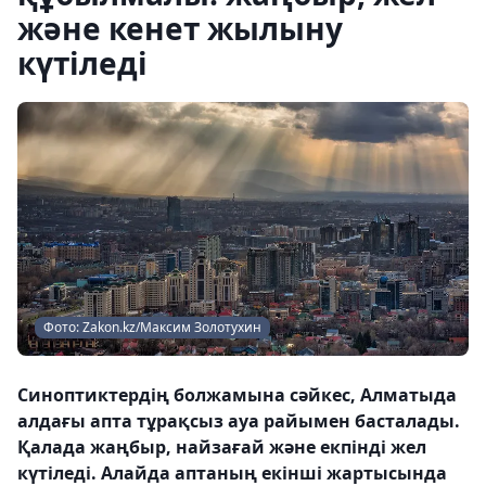
және кенет жылыну
күтіледі
Фото: Zakon.kz/Максим Золотухин
Синоптиктердің болжамына сәйкес, Алматыда
алдағы апта тұрақсыз ауа райымен басталады.
Қалада жаңбыр, найзағай және екпінді жел
күтіледі. Алайда аптаның екінші жартысында