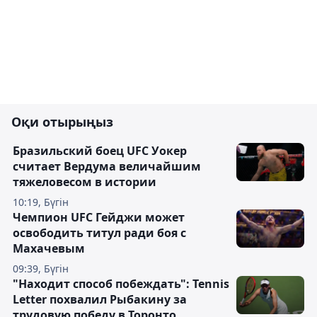
Оқи отырыңыз
Бразильский боец UFC Уокер
считает Вердума величайшим
тяжеловесом в истории
10:19, Бүгін
Чемпион UFC Гейджи может
освободить титул ради боя с
Махачевым
09:39, Бүгін
"Находит способ побеждать": Tennis
Letter похвалил Рыбакину за
трудовую победу в Торонто