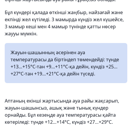
Бұл күндері қалада өткінші жаңбыр, найзағай және
екпінді жел күтіледі. 3 мамырда күндіз жел күшейсе,
3 мамыр кеші мен 4 мамыр түнінде қатты нөсер
жаууы мүмкін.
Жауын-шашынның әсерінен ауа
температурасы да біртіндеп төмендейді: түнде
+13…+15°С-тан +9…+11°С-қа дейін, күндіз +25…
+27°С-тан +19…+21°С-қа дейін түседі.
Аптаның екінші жартысында ауа райы жақсарып,
жауын-шашынсыз, ашық және тынық күндер
орнайды. Бұл кезеңде ауа температурасы қайта
көтеріледі: түнде +12…+14°С, күндіз +27…+29°С.