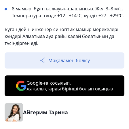
8 мамыр: бұлтты, жауын-шашынсыз. Жел 3–8 м/с.
Температура: түнде +12…+14°С, күндіз +27…+29°С.
Бұған дейін инженер-синоптик мамыр мерекелері
күндері Алматыда ауа райы қалай болатынын да
түсіндірген еді.
Мақаламен бөлісу
Google-ға қосылып,
жаңалықтарды бірінші болып оқыңыз
Айгерим Тарина