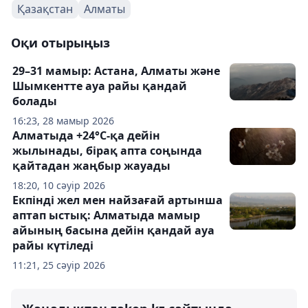
Қазақстан
Алматы
Оқи отырыңыз
29–31 мамыр: Астана, Алматы және
Шымкентте ауа райы қандай
болады
16:23, 28 мамыр 2026
Алматыда +24°С-қа дейін
жылынады, бірақ апта соңында
қайтадан жаңбыр жауады
18:20, 10 сәуір 2026
Екпінді жел мен найзағай артынша
аптап ыстық: Алматыда мамыр
айының басына дейін қандай ауа
райы күтіледі
11:21, 25 сәуір 2026