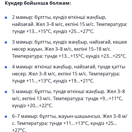
Күндер бойынша болжам:
2 мамыр: бұлтты, күндіз өткінші жаңбыр,
найзағай. Жел 3–8 м/с, екпіні 15 м/с. Температура:
түнде +13…+15°С, күндіз +25…+27°С.
3 мамыр: бұлтты, күндіз жаңбыр, найзағай, кешке
нөсер жауын. Жел 3–8 м/с, екпіні 15–18 м/с.
Температура: түнде +13…+15°С, күндіз +23…+25°С.
4 мамыр: өткінші жаңбыр, найзағай, түнде қатты
нөсер. Жел 3–8 м/с, екпіні 15 м/с. Температура:
түнде +11…+13°С, күндіз +19…+21°С.
5 мамыр: бұлтты, түнде өткінші жаңбыр. Жел 3–8
м/с, екпіні 13 м/с. Температура: түнде +9…+11°С,
күндіз +20…+22°С.
6–7 мамыр: бұлтты, жауын-шашынсыз. Жел 3–8 м/
с. Температура: түнде +11…+13°С, күндіз +25…
+27°С.