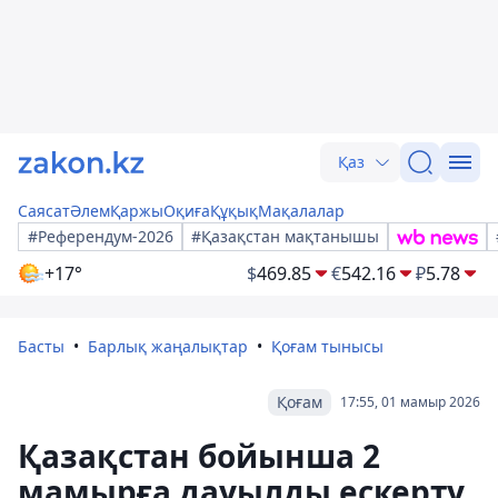
Қаз
Саясат
Әлем
Қаржы
Оқиға
Құқық
Мақалалар
#Референдум-2026
#Қазақстан мақтанышы
+17°
$
469.85
€
542.16
₽
5.78
Басты
Барлық жаңалықтар
Қоғам тынысы
Қоғам
17:55, 01 мамыр 2026
Қазақстан бойынша 2
мамырға дауылды ескерту