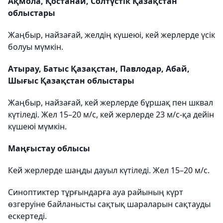
Ақмола, Қостанай, Солтүстік Қазақстан
облыстары
Жаңбыр, найзағай, желдің күшеюі, кей жерлерде үсік
болуы мүмкін.
Атырау, Батыс Қазақстан, Павлодар, Абай,
Шығыс Қазақстан облыстары
Жаңбыр, найзағай, кей жерлерде бұршақ пен шквал
күтіледі. Жел 15–20 м/с, кей жерлерде 23 м/с-қа дейін
күшеюі мүмкін.
Маңғыстау облысы
Кей жерлерде шаңды дауыл күтіледі. Жел 15–20 м/с.
Синоптиктер тұрғындарға ауа райының күрт
өзгеруіне байланысты сақтық шараларын сақтауды
ескертеді.