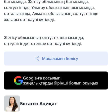
батысында, Жетісу облысының батысында,
солтүстігінде, Ұлытау облысының шығысында,
орталығында, Алматы облысының солтүстігінде
жоғары өрт қаупі күтіледі.
Жетісу облысының оңтүстік-шығысында,
оңтүстігінде төтенше өрт қаупі күтіледі.
Мақаламен бөлісу
Google-ға қосылып,
жаңалықтарды бірінші болып оқыңыз
Ботагөз Ақиқат