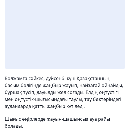
Болжамға сәйкес, дүйсенбі күні Қазақстанның
басым бөлігінде жаңбыр жауып, найзағай ойнайды,
бұршақ түсіп, дауылды жел соғады. Елдің оңтүстігі
мен оңтүстік-шығысындағы таулы, тау бөктеріндегі
аудандарда қатты жаңбыр күтіледі.
Шығыс өңірлерде жауын-шашынсыз ауа райы
болады.