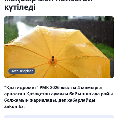
күтіледі
Фото: unsplash
"Қазгидромет" РМК 2026 жылғы 4 мамырға
арналған Қазақстан аумағы бойынша ауа райы
болжамын жариялады, деп хабарлайды
Zakon.kz.