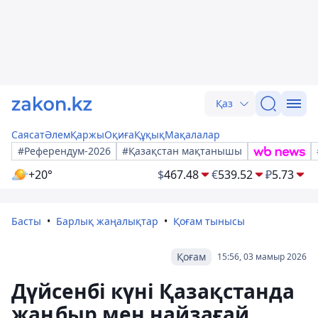
Қаз
Саясат
Әлем
Қаржы
Оқиға
Құқық
Мақалалар
#Референдум-2026
#Қазақстан мақтанышы
+20°
$
467.48
€
539.52
₽
5.73
Басты
Барлық жаңалықтар
Қоғам тынысы
Қоғам
15:56, 03 мамыр 2026
Дүйсенбі күні Қазақстанда
жаңбыр мен найзағай