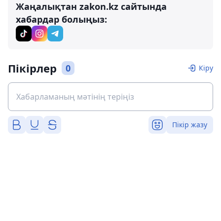
Жаңалықтан zakon.kz сайтында
хабардар болыңыз:
Пікірлер
0
Кіру
Пікір жазу