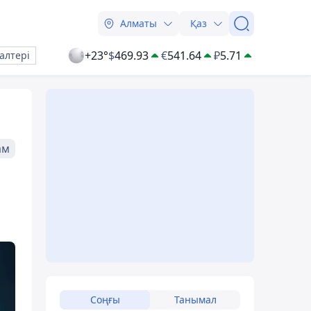
Алматы
Қаз
+23°
$
469.93
€
541.64
₽
5.71
алтері
ам
Соңғы
Танымал