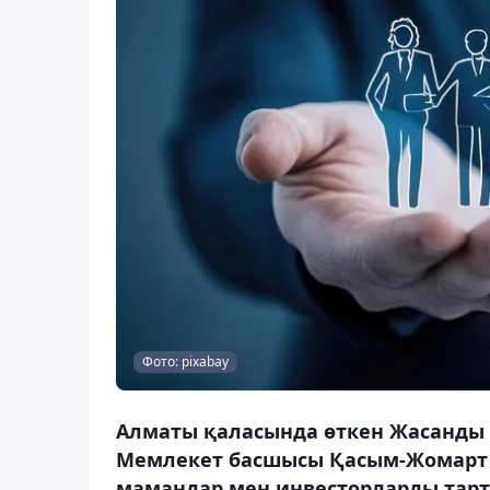
Фото: pixabay
Алматы қаласында өткен Жасанды и
Мемлекет басшысы Қасым-Жомарт Тоқ
мамандар мен инвесторларды тар