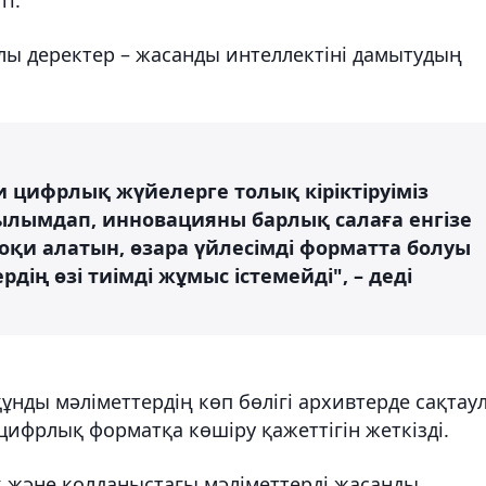
лы деректер – жасанды интеллектіні дамытудың
и цифрлық жүйелерге толық кіріктіруіміз
рылымдап, инновацияны барлық салаға енгізе
оқи алатын, өзара үйлесімді форматта болуы
дің өзі тиімді жұмыс істемейді", – деді
ұнды мәліметтердің көп бөлігі архивтерде сақтау
цифрлық форматқа көшіру қажеттігін жеткізді.
к және қолданыстағы мәліметтерді жасанды