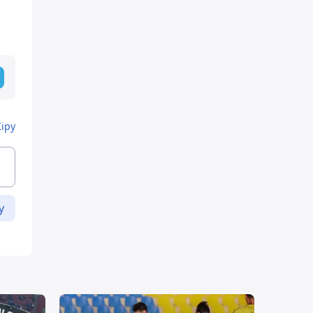
Кіру
у