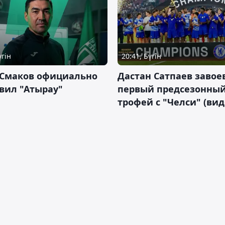
үгін
20:41, Бүгін
 Смаков официально
Дастан Сатпаев завое
вил "Атырау"
первый предсезонны
трофей с "Челси" (вид