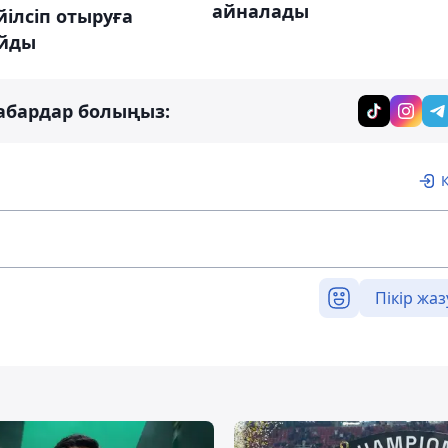
айналады
ілсіп отыруға
йды
абардар болыңыз:
Пікір жаз