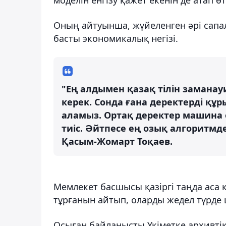
Оның айтуынша, жүйеленген әрі сапа
басты экономикалық негізі.
"Ең алдымен қазақ тілін заманау
керек. Сонда ғана деректерді құ
аламыз. Ортақ деректер машина 
тиіс. Әйтпесе ең озық алгоритмдер
Қасым-Жомарт Тоқаев.
Мемлекет басшысы қазіргі таңда аса қ
тұрғанын айтып, оларды жедел түрде 
Осыған байланысты Үкіметке архивті