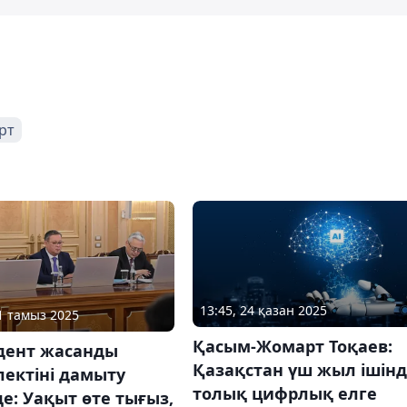
рт
13:45, 24 қазан 2025
11 тамыз 2025
Қасым-Жомарт Тоқаев:
дент жасанды
Қазақстан үш жыл ішін
ектіні дамыту
толық цифрлық елге
е: Уақыт өте тығыз,