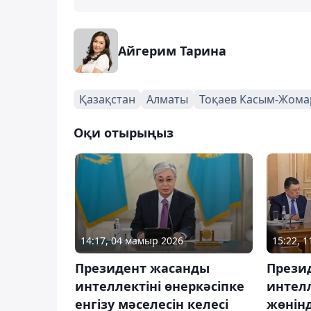
Айгерим Тарина
Қазақстан
Алматы
Тоқаев Касым-Жома
Оқи отырыңыз
14:17, 04 мамыр 2026
15:22, 
Президент жасанды
Прези
интеллектіні өнеркәсіпке
интелл
енгізу мәселесін келесі
жөнінд