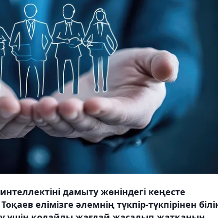
нтеллектіні дамыту жөніндегі кеңесте
аев елімізге әлемнің түкпір-түкпірінен білік
ту үшін қолайлы жағдай жасалып жатқанын