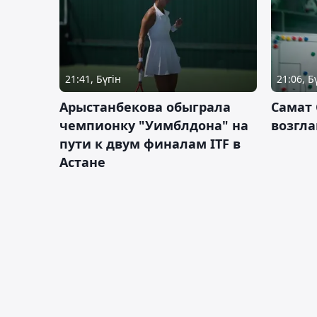
21:41, Бүгін
21:06, Б
Арыстанбекова обыграла
Самат
чемпионку "Уимблдона" на
возгла
пути к двум финалам ITF в
Астане