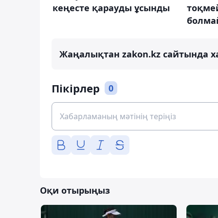
кеңесте қарауды ұсынды
тоқмей
болма
Жаңалықтан zakon.kz сайтында х
Пікірлер
0
Оқи отырыңыз