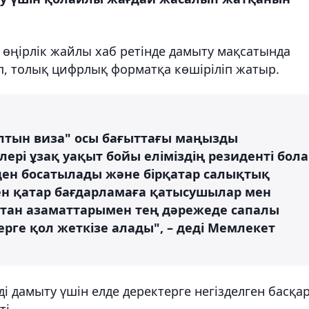
 өңірлік жайлы хаб ретінде дамыту мақсатында
п, толық цифрлық форматқа көшіріліп жатыр.
Алтын виза" осы бағыттағы маңызды
ері ұзақ уақыт бойы еліміздің резиденті бола
рден босатылады және бірқатар салықтық
ен қатар бағдарламаға қатысушылар мен
стан азаматтарымен тең дәрежеде сапалы
ге қол жеткізе алады", – деді Мемлекет
і дамыту үшін елде деректерге негізделген басқа
ті.