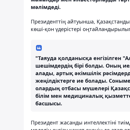
мәлімдеді.
Президенттің айтуынша, Қазақстанды
көші-қон үдерістері оңтайландырылы
"Таяуда қолданысқа енгізілген "
шешімдердің бірі болды. Оның иел
алады, артық әкімшілік рәсімде
жеңілдіктерге ие болады. Соным
олардың отбасы мүшелері Қазақ
білім мен медициналық қызметтер
басшысы.
Президент жасанды интеллектіні тиімд
моделін енгізу қажет екенін де атап өт