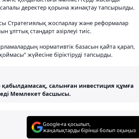
н сапалы деректер қорына жинақтау тапсырылды.
асы Стратегиялық жоспарлау және реформалар
н ұлттық стандарт әзірлеуі тиіс.
арламалардың нормативтік базасын қайта қарап,
қоймасы" жүйесіне біріктіруді тапсырды.
р қабылдамасақ, салынған инвестиция құмға
 деді Мемлекет басшысы.
Google-ға қосылып,
жаңалықтарды бірінші болып оқыңыз