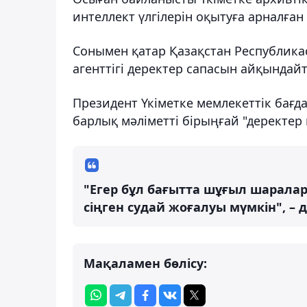
интеллект үлгілерін оқытуға арналға
Сонымен қатар Қазақстан Республик
агенттігі деректер сапасын айқындайты
Президент Үкіметке мемлекеттік бағд
барлық мәліметті бірыңғай "деректер 
"Егер бұл бағытта шұғыл шарала
сіңген судай жоғалуы мүмкін", –
Мақаламен бөлісу: