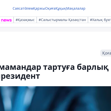
Саясат
Әлем
Қаржы
Оқиға
Құқық
Мақалалар
#Қазақмыс
#Салыстырмалы Қазақстан
#Халық бухг
Қоғ
і мамандар тартуға барлық
президент