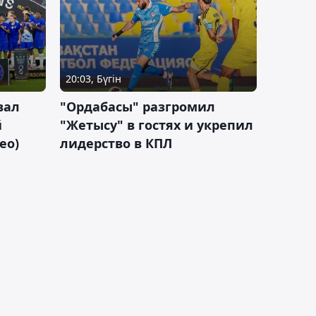
20:03, Бүгін
вал
"Ордабасы" разгромил
й
"Жетысу" в гостях и укрепил
ео)
лидерство в КПЛ