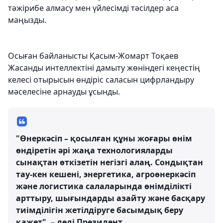
тәжірибе алмасу мен үйлесімді тәсілдер аса
маңызды.
Осыған байланысты Қасым-Жомарт Тоқаев
Жасанды интеллектіні дамыту жөніндегі кеңестің
келесі отырысын өндіріс саласын цифрландыру
мәселесіне арнауды ұсынды.
"Өнеркәсіп – қосылған құны жоғары өнім
өндіретін әрі жаңа технологияларды
сынақтан өткізетін негізгі алаң. Сондықтан
тау-кен кешені, энергетика, агроөнеркәсіп
және логистика салаларында өнімділікті
арттыру, шығындарды азайту және басқару
тиімділігін жетілдіруге басымдық беру
қажет", – деді Президент.