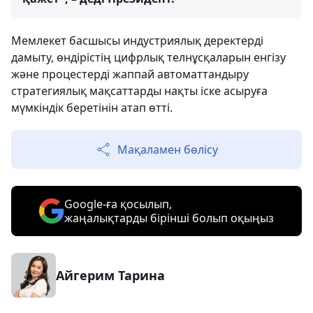
Мемлекет басшысы индустриялық деректерді
дамыту, өндірістің цифрлық телнұсқаларын енгізу
және процестерді жаппай автоматтандыру
стратегиялық мақсаттарды нақты іске асыруға
мүмкіндік беретінін атап өтті.
Мақаламен бөлісу
Google-ға қосылып,
жаңалықтарды бірінші болып оқыңыз
Айгерим Тарина