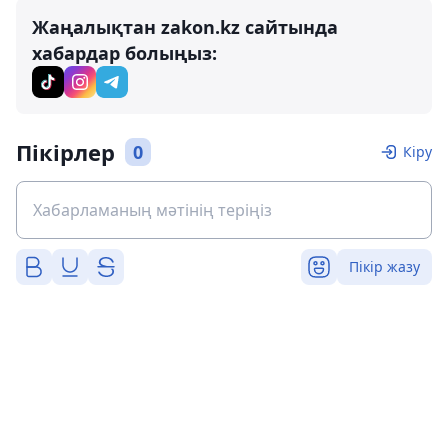
Жаңалықтан zakon.kz сайтында
хабардар болыңыз:
Пікірлер
0
Кіру
Пікір жазу