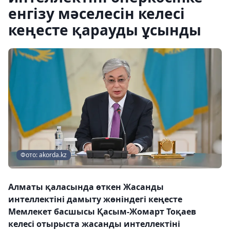
енгізу мәселесін келесі
кеңесте қарауды ұсынды
Фото: akorda.kz
Алматы қаласында өткен Жасанды
интеллектіні дамыту жөніндегі кеңесте
Мемлекет басшысы Қасым-Жомарт Тоқаев
келесі отырыста жасанды интеллектіні