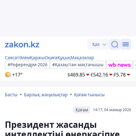
Қаз
Саясат
Әлем
Қаржы
Оқиға
Құқық
Мақалалар
#Референдум-2026
#Қазақстан мақтанышы
+17°
$
469.85
€
542.16
₽
5.78
Басты
Барлық жаңалықтар
Қоғам тынысы
Қоғам
14:17, 04 мамыр 2026
Президент жасанды
интеллектіні өнеркәсіпке