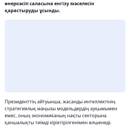
өнеркәсіп саласына енгізу мәселесін
қарастыруды ұсынды.
Президенттің айтуынша, жасанды интеллектінің
стратегиялық маңызы модельдердің ауқымымен
емес, оның экономиканың нақты секторына
қаншалықты тиімді кіріктірілгенімен өлшенеді.