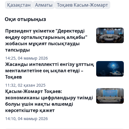
Қазақстан
Алматы
Тоқаев Касым-Жомарт
Оқи отырыңыз
Президент үкіметке "Деректерді
өңдеу орталықтарының алқабы"
жобасын мұқият пысықтауды
тапсырды
14:25, 04 мамыр 2026
Жасанды интеллектті енгізу ұлттың
менталитетіне оң ықпал етеді –
Тоқаев
11:32, 02 қазан 2025
Қасым-Жомарт Тоқаев:
экономиканы цифрландыру тиімді
болуы үшін нақты өлшемді
көрсеткіштер қажет
14:10, 04 мамыр 2026