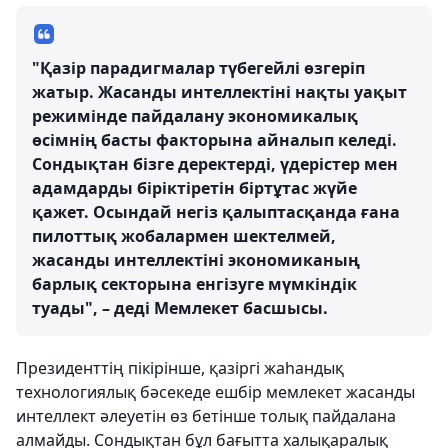
"Қазір парадигмалар түбегейлі өзгеріп
жатыр. Жасанды интеллектіні нақты уақыт
режимінде пайдалану экономикалық
өсімнің басты факторына айналып келеді.
Сондықтан бізге деректерді, үдерістер мен
адамдарды біріктіретін біртұтас жүйе
қажет. Осындай негіз қалыптасқанда ғана
пилоттық жобалармен шектелмей,
жасанды интеллектіні экономиканың
барлық секторына енгізуге мүмкіндік
туады", – деді Мемлекет басшысы.
Президенттің пікірінше, қазіргі жаһандық
технологиялық бәсекеде ешбір мемлекет жасанды
интеллект әлеуетін өз бетінше толық пайдалана
алмайды. Сондықтан бұл бағытта халықаралық