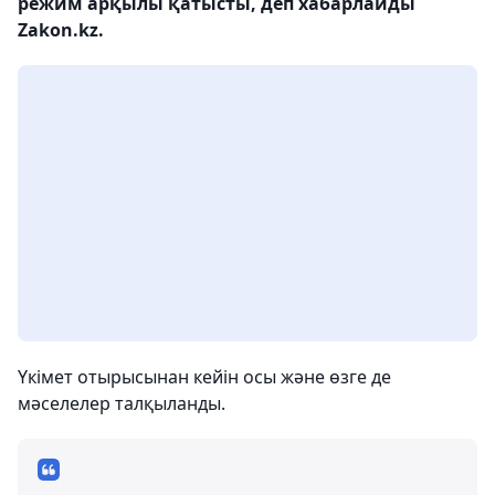
режим арқылы қатысты, деп хабарлайды
Zakon.kz.
Үкімет отырысынан кейін осы және өзге де
мәселелер талқыланды.