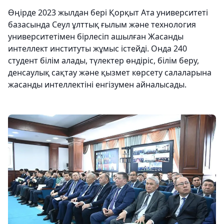
Өңірде 2023 жылдан бері Қорқыт Ата университеті
базасында Сеул ұлттық ғылым және технология
университетімен бірлесіп ашылған Жасанды
интеллект институты жұмыс істейді. Онда 240
студент білім алады, түлектер өндіріс, білім беру,
денсаулық сақтау және қызмет көрсету салаларына
жасанды интеллектіні енгізумен айналысады.