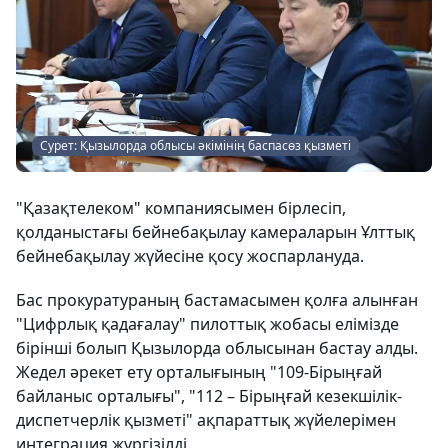
Сурет: Қызылорда облысы әкімінің баспасөз қызметі
"Қазақтелеком" компаниясымен бірлесіп,
қолданыстағы бейнебақылау камераларын Ұлттық
бейнебақылау жүйесіне қосу жоспарлануда.
Бас прокуратураның бастамасымен қолға алынған
"Цифрлық қадағалау" пилоттық жобасы елімізде
бірінші болып Қызылорда облысынан бастау алды.
Жедел әрекет ету орталығының "109-Бірыңғай
байланыс орталығы", "112 – Бірыңғай кезекшілік-
диспетчерлік қызметі" ақпараттық жүйелерімен
интеграция жүргізілді.