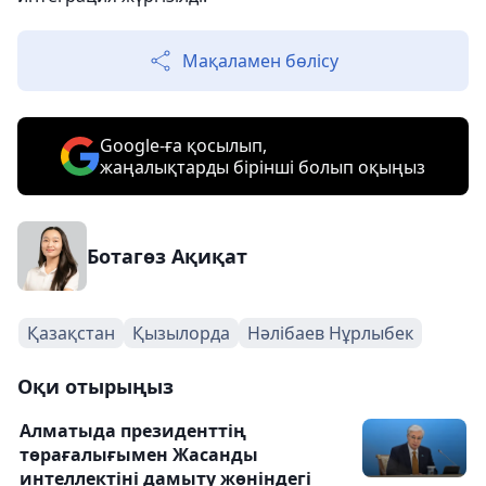
Мақаламен бөлісу
Google-ға қосылып,
жаңалықтарды бірінші болып оқыңыз
Ботагөз Ақиқат
Қазақстан
Қызылорда
Нәлібаев Нұрлыбек
Оқи отырыңыз
Алматыда президенттің
төрағалығымен Жасанды
интеллектіні дамыту жөніндегі