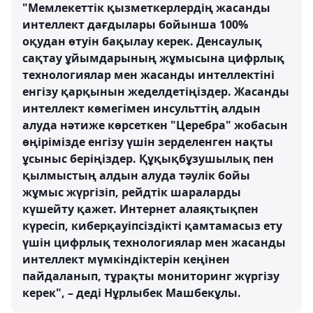
"Мемлекеттік қызметкерлердің жасанды
интеллект дағдылары бойынша 100%
оқудан өтуін бақылау керек. Денсаулық
сақтау ұйымдарының жұмысына цифрлық
технологиялар мен жасанды интеллектіні
енгізу қарқынын жеделдетіңіздер. Жасанды
интеллект көмегімен инсульттің алдын
алуда нәтиже көрсеткен "Церебра" жобасын
өңірімізде енгізу үшін зерделенген нақты
ұсыныс беріңіздер. Құқықбұзушылық пен
қылмыстың алдын алуда тәулік бойы
жұмыс жүргізіп, рейдтік шараларды
күшейту қажет. Интернет алаяқтықпен
күресіп, киберқауіпсіздікті қамтамасыз ету
үшін цифрлық технологиялар мен жасанды
интеллект мүмкіндіктерін кеңінен
пайдаланып, тұрақты мониторинг жүргізу
керек", – деді Нұрлыбек Машбекұлы.