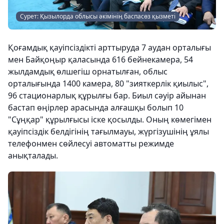
Сурет: Қызылорда облысы әкімінің баспасөз қызметі
Қоғамдық қауіпсіздікті арттыруда 7 аудан орталығы
мен Байқоңыр қаласында 616 бейнекамера, 54
жылдамдық өлшегіш орнатылған, облыс
орталығында 1400 камера, 80 "зияткерлік қиылыс",
96 стационарлық құрылғы бар. Биыл сәуір айынан
бастап өңірлер арасында алғашқы болып 10
"Сұңқар" құрылғысы іске қосылды. Оның көмегімен
қауіпсіздік белдігінің тағылмауы, жүргізушінің ұялы
телефонмен сөйлесуі автоматты режимде
анықталады.