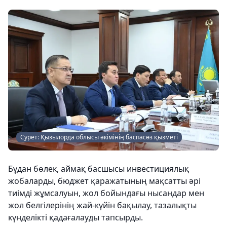
Сурет: Қызылорда облысы әкімінің баспасөз қызметі
Бұдан бөлек, аймақ басшысы инвестициялық
жобаларды, бюджет қаражатының мақсатты әрі
тиімді жұмсалуын, жол бойындағы нысандар мен
жол белгілерінің жай-күйін бақылау, тазалықты
күнделікті қадағалауды тапсырды.