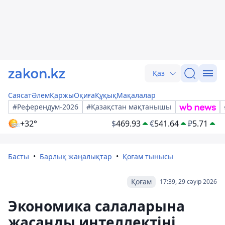
Қаз
Саясат
Әлем
Қаржы
Оқиға
Құқық
Мақалалар
#Референдум-2026
#Қазақстан мақтанышы
+32°
$
469.93
€
541.64
₽
5.71
Басты
Барлық жаңалықтар
Қоғам тынысы
Қоғам
17:39, 29 сәуір 2026
Экономика салаларына
жасанды интеллектіні