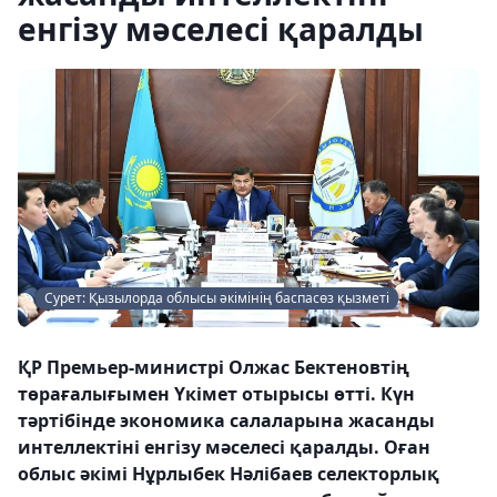
енгізу мәселесі қаралды
Сурет: Қызылорда облысы әкімінің баспасөз қызметі
ҚР Премьер-министрі Олжас Бектеновтің
төрағалығымен Үкімет отырысы өтті. Күн
тәртібінде экономика салаларына жасанды
интеллектіні енгізу мәселесі қаралды. Оған
облыс әкімі Нұрлыбек Нәлібаев селекторлық