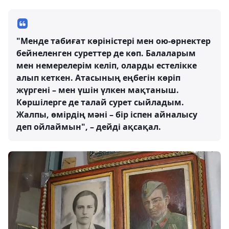
"Менде табиғат көріністері мен ою-өрнектер
бейнеленген суреттер де көп. Балаларым
мен немерелерім келіп, оларды естелікке
алып кеткен. Атасының еңбегін көріп
жүргені – мен үшін үлкен мақтаныш.
Көршілерге де талай сурет сыйладым.
Жалпы, өмірдің мәні – бір іспен айналысу
деп ойлаймын", – дейді ақсақал.