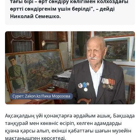
тағы бірі – өрт сөндіру көлігімен колхоздағы
өртті сөндіргенім үшін берілді", – дейді
Николай Семешко.
Сурет: Zakon.kz/Лика Морозова
Ақсақалдың үйі қонақтарға әрдайым ашық. Бақшада
таңқурай мен көкөніс өсіріп, келген адамдарды
қуана қарсы алып, екінші қабаттағы шағын музейін
мақтанышпен көрсетеді.