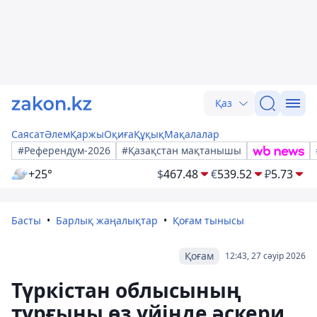
Қаз
Саясат
Әлем
Қаржы
Оқиға
Құқық
Мақалалар
#Референдум-2026
#Қазақстан мақтанышы
+25°
$
467.48
€
539.52
₽
5.73
Басты
Барлық жаңалықтар
Қоғам тынысы
Қоғам
12:43, 27 сәуір 2026
Түркістан облысының
тұрғыны өз үйінде әскери