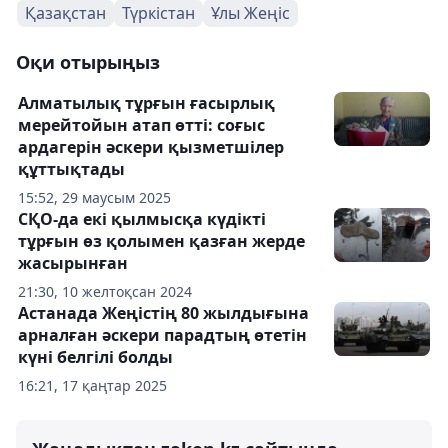
Қазақстан
Түркістан
Ұлы Жеңіс
Оқи отырыңыз
Алматылық тұрғын ғасырлық
мерейтойын атап өтті: соғыс
ардагерін әскери қызметшілер
құттықтады
15:52, 29 маусым 2025
СҚО-да екі қылмысқа күдікті
тұрғын өз қолымен қазған жерде
жасырынған
21:30, 10 желтоқсан 2024
Астанада Жеңістің 80 жылдығына
арналған әскери парадтың өтетін
күні белгілі болды
16:21, 17 қаңтар 2025