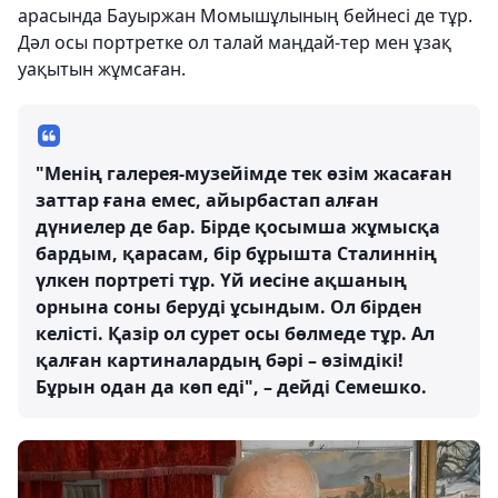
арасында Бауыржан Момышұлының бейнесі де тұр.
Дәл осы портретке ол талай маңдай-тер мен ұзақ
уақытын жұмсаған.
"Менің галерея-музейімде тек өзім жасаған
заттар ғана емес, айырбастап алған
дүниелер де бар. Бірде қосымша жұмысқа
бардым, қарасам, бір бұрышта Сталиннің
үлкен портреті тұр. Үй иесіне ақшаның
орнына соны беруді ұсындым. Ол бірден
келісті. Қазір ол сурет осы бөлмеде тұр. Ал
қалған картиналардың бәрі – өзімдікі!
Бұрын одан да көп еді", – дейді Семешко.