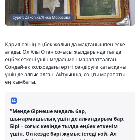
Сурет: Zakon.kz/Лика Морозова
Қария өзінің еңбек жолын да мақтанышпен еске
алады. Ол Ұлы Отан соғысы жылдарында тылда
еңбек еткені үшін медальмен марапатталған.
Сондай-ақ колхоздағы өртті сөндіруге қатысқаны
үшін де алғыс алған. Айтуынша, соңғы марапаты –
ең қымбаты.
"Менде бірнеше медаль бар,
шығармашылық үшін де алғандарым бар.
Бірі – соғыс кезінде тылда еңбек еткенім
үшін. Ол кезде бәрі жұмыс істеді ғой. Ал