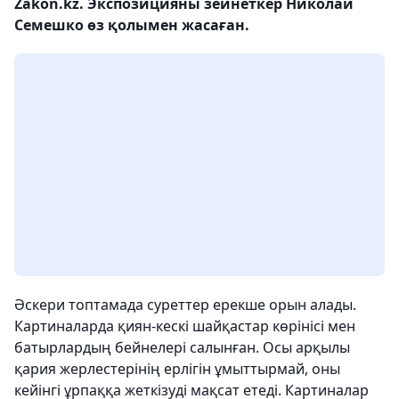
Zakon.kz. Экспозицияны зейнеткер Николай
Семешко өз қолымен жасаған.
Әскери топтамада суреттер ерекше орын алады.
Картиналарда қиян-кескі шайқастар көрінісі мен
батырлардың бейнелері салынған. Осы арқылы
қария жерлестерінің ерлігін ұмыттырмай, оны
кейінгі ұрпаққа жеткізуді мақсат етеді. Картиналар