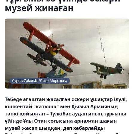
музей жинаған
Сурет: Zakon.kz/Лика Морозова
Төбеде ағаштан жасалған әскери ұшақтар ілулі,
кішкентай "катюша" мен Қызыл Армияның
танкі қойылған – Түлкібас ауданының тұрғыны
үйінде Ұлы Отан соғысына арналған шағын
музей жасап шыққан, деп хабарлайды