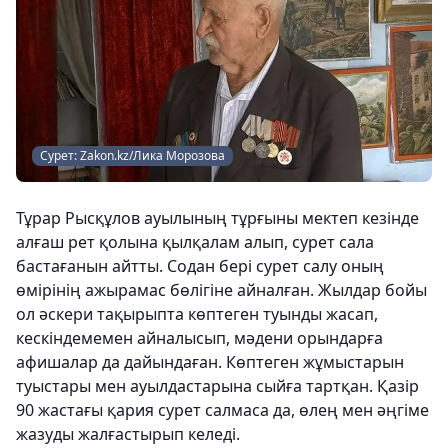
Сурет: Zakon.kz/Лика Морозова
Тұрар Рысқұлов ауылының тұрғыны мектеп кезінде
алғаш рет қолына қылқалам алып, сурет сала
бастағанын айтты. Содан бері сурет салу оның
өмірінің ажырамас бөлігіне айналған. Жылдар бойы
ол әскери тақырыпта көптеген туынды жасап,
кескіндемемен айналысып, мәдени орындарға
афишалар да дайындаған. Көптеген жұмыстарын
туыстары мен ауылдастарына сыйға тартқан. Қазір
90 жастағы қария сурет салмаса да, өлең мен әңгіме
жазуды жалғастырып келеді.