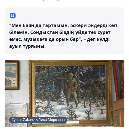
"Мен баян да тартамын, әскери әндерді көп
білемін. Сондықтан біздің үйде тек сурет
емес, музыкаға да орын бар", – деп күлді
ауыл тұрғыны.
Сурет: Zakon.kz/Лика Морозова