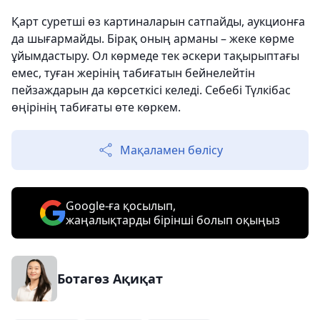
Қарт суретші өз картиналарын сатпайды, аукционға
да шығармайды. Бірақ оның арманы – жеке көрме
ұйымдастыру. Ол көрмеде тек әскери тақырыптағы
емес, туған жерінің табиғатын бейнелейтін
пейзаждарын да көрсеткісі келеді. Себебі Түлкібас
өңірінің табиғаты өте көркем.
Мақаламен бөлісу
Google-ға қосылып,
жаңалықтарды бірінші болып оқыңыз
Ботагөз Ақиқат