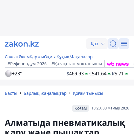
Қаз
Саясат
Әлем
Қаржы
Оқиға
Құқық
Мақалалар
#Референдум-2026
#Қазақстан мақтанышы
+23°
$
469.93
€
541.64
₽
5.71
Басты
Барлық жаңалықтар
Қоғам тынысы
Қоғам
18:20, 08 мамыр 2026
Алматыда пневматикалық
қару және пышақтар