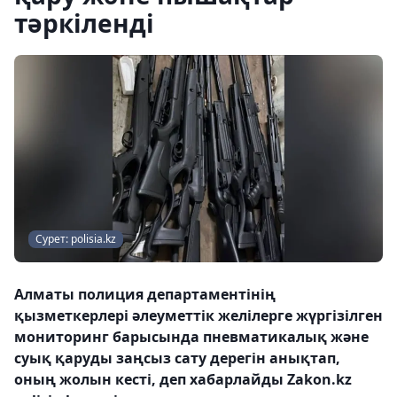
тәркіленді
Сурет: polisia.kz
Алматы полиция департаментінің
қызметкерлері әлеуметтік желілерге жүргізілген
мониторинг барысында пневматикалық және
суық қаруды заңсыз сату дерегін анықтап,
оның жолын кесті, деп хабарлайды Zakon.kz