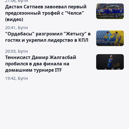
21:06, Бүгін
Дастан Сатпаев завоевал первый
предсезонный трофей с "Челси"
(видео)
20:41, Бүгін
"Ордабасы" разгромил "Жетысу" в
гостях и укрепил лидерство в КПЛ
20:03, Бүгін
Теннисист Дамир Жалгасбай
пробился в два финала на
домашнем турнире ITF
19:42, Бүгін