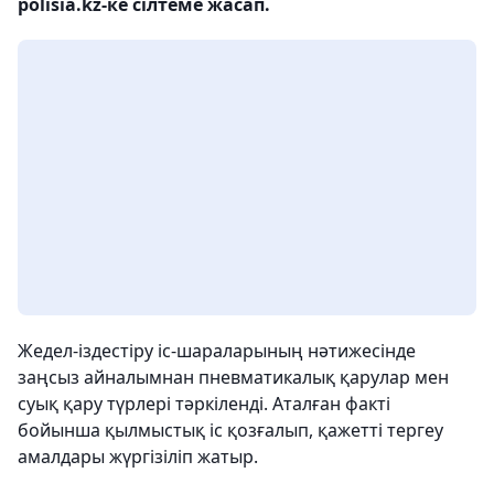
polisia.kz-ке сілтеме жасап.
Жедел-іздестіру іс-шараларының нәтижесінде
заңсыз айналымнан пневматикалық қарулар мен
суық қару түрлері тәркіленді. Аталған факті
бойынша қылмыстық іс қозғалып, қажетті тергеу
амалдары жүргізіліп жатыр.