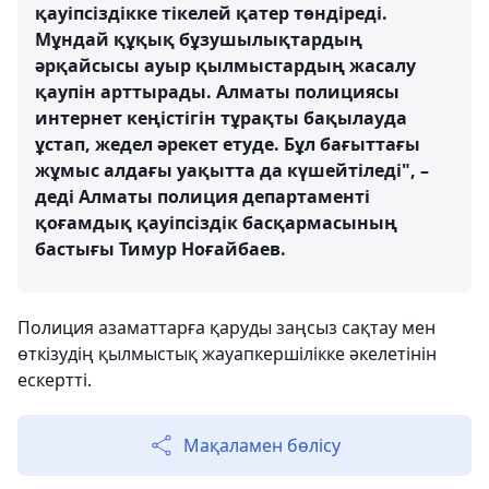
қауіпсіздікке тікелей қатер төндіреді.
Мұндай құқық бұзушылықтардың
әрқайсысы ауыр қылмыстардың жасалу
қаупін арттырады. Алматы полициясы
интернет кеңістігін тұрақты бақылауда
ұстап, жедел әрекет етуде. Бұл бағыттағы
жұмыс алдағы уақытта да күшейтіледі", –
деді Алматы полиция департаменті
қоғамдық қауіпсіздік басқармасының
бастығы Тимур Ноғайбаев.
Полиция азаматтарға қаруды заңсыз сақтау мен
өткізудің қылмыстық жауапкершілікке әкелетінін
ескертті.
Мақаламен бөлісу