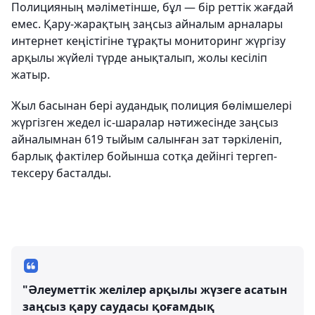
Полицияның мәліметінше, бұл — бір реттік жағдай
емес. Қару-жарақтың заңсыз айналым арналары
интернет кеңістігіне тұрақты мониторинг жүргізу
арқылы жүйелі түрде анықталып, жолы кесіліп
жатыр.
Жыл басынан бері аудандық полиция бөлімшелері
жүргізген жедел іс-шаралар нәтижесінде заңсыз
айналымнан 619 тыйым салынған зат тәркіленіп,
барлық фактілер бойынша сотқа дейінгі тергеп-
тексеру басталды.
"Әлеуметтік желілер арқылы жүзеге асатын
заңсыз қару саудасы қоғамдық