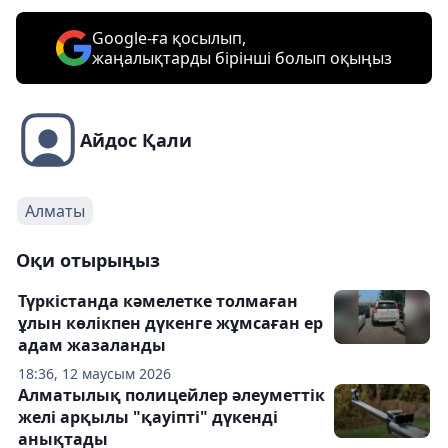
Google-ға қосылып,
жаңалықтарды бірінші болып оқыңыз
Айдос Қали
Алматы
Оқи отырыңыз
Түркістанда кәмелетке толмаған
ұлын көлікпен дүкенге жұмсаған ер
адам жазаланды
18:36, 12 маусым 2026
Алматылық полицейлер әлеуметтік
желі арқылы "қауіпті" дүкенді
анықтады