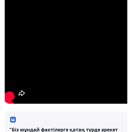
"Біз мұндай фактілерге қатаң түрде әрекет