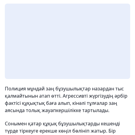
Полиция мұндай заң бұзушылықтар назардан тыс
қалмайтынын атап өтті. Агрессивті жүргізудің әрбір
фактісі құқықтық баға алып, кінәлі тұлғалар заң
аясында толық жауапкершілікке тартылады.
Сонымен қатар құқық бұзушылықтарды кешенді
түрде тіркеуге ерекше көңіл бөлініп жатыр. Бір