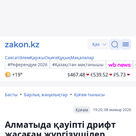
Қаз
Саясат
Әлем
Қаржы
Оқиға
Құқық
Мақалалар
#Референдум-2026
#Қазақстан мақтанышы
+19°
$
467.48
€
539.52
₽
5.73
Басты
Барлық жаңалықтар
Қоғам тынысы
Қоғам
19:20, 08 мамыр 2026
Алматыда қауіпті дрифт
жасаған жүргізушілер