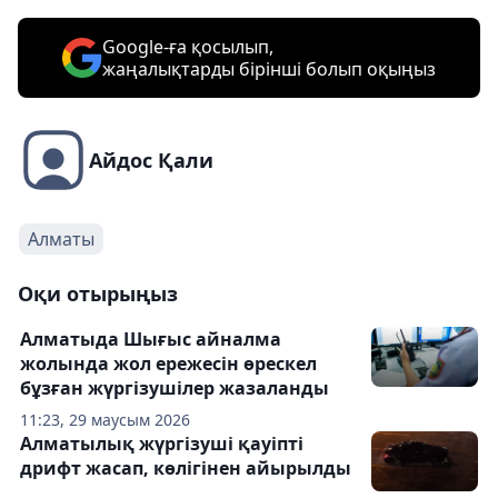
Google-ға қосылып,
жаңалықтарды бірінші болып оқыңыз
Айдос Қали
Алматы
Оқи отырыңыз
Алматыда Шығыс айналма
жолында жол ережесін өрескел
бұзған жүргізушілер жазаланды
11:23, 29 маусым 2026
Алматылық жүргізуші қауіпті
дрифт жасап, көлігінен айырылды