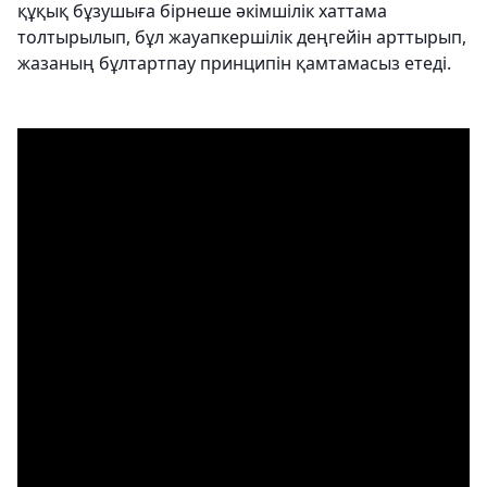
құқық бұзушыға бірнеше әкімшілік хаттама
толтырылып, бұл жауапкершілік деңгейін арттырып,
жазаның бұлтартпау принципін қамтамасыз етеді.