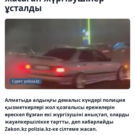
ұсталды
Сурет: polisia.kz
Алматыда алдыңғы демалыс күндері полиция
қызметкерлері жол қозғалысы ережелерін
өрескел бұзған екі жүргізушіні анықтап, оларды
жауапкершілікке тартты, деп хабарлайды
Zakon.kz polisia.kz-ке сілтеме жасап.