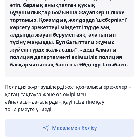
етіп, барлық анықталған құқық
бұзушылықтар бойынша жауапкершілікке
тартамыз. Қоғамдық жолдарда ‘шеберлікті’
көрсету әрекеттері міндетті түрде заң
алдында жауап берумен аяқталатынын
түсіну маңызды. Бұл бағыттағы жұмыс
жүйелі түрде жалғасады", - деді Алматы
полиция департаменті әкімшілік полиция
басқармасының бастығы Әбдінұр Тасыбаев.
Полиция жүргізушілерді жол қозғалысы ережелерін
қатаң сақтауға және өз өмірі мен
айналасындағылардың қауіпсіздігіне қауіп
төндірмеуге үндеді.
Мақаламен бөлісу