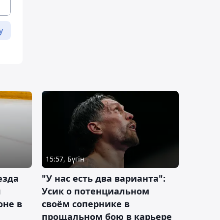
у
15:57, Бүгін
езда
"У нас есть два варианта":
я
Усик о потенциальном
оне в
своём сопернике в
прощальном бою в карьере