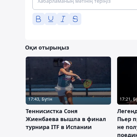
Оқи отырыңыз
17:43, Бүгін
17:21, Б
Теннисистка Соня
Леген
Жиенбаева вышла в финал
Пьер п
турнира ITF в Испании
не пол
поеди