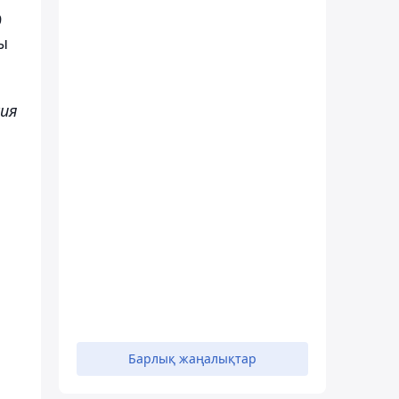
9
ы
сия
Барлық жаңалықтар