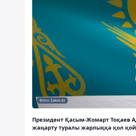
Фото: Zakon.kz
Президент Қасым-Жомарт Тоқаев А
жаңарту туралы жарлыққа қол қойд