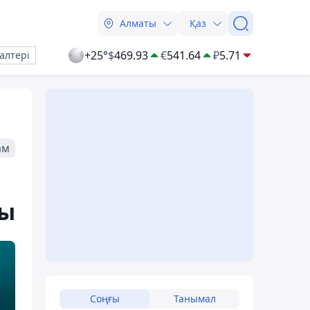
Алматы
Қаз
+25°
$
469.93
€
541.64
₽
5.71
алтері
ам
ды
Соңғы
Танымал