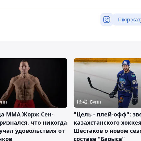
Пікір жаз
үгін
16:42, Бүгін
да ММА Жорж Сен-
"Цель - плей-офф": зв
ризнался, что никогда
казахстанского хокке
учал удовольствия от
Шестаков о новом сез
нков
составе "Барыса"