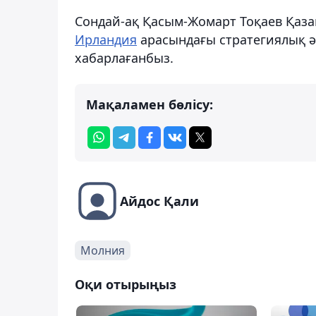
Сондай-ақ Қасым-Жомарт Тоқаев Қаз
Ирландия
арасындағы стратегиялық әр
хабарлағанбыз.
Мақаламен бөлісу:
Айдос Қали
Молния
Оқи отырыңыз