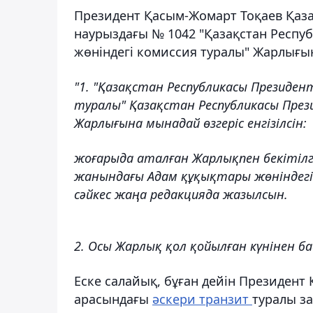
Президент Қасым-Жомарт Тоқаев Қаза
наурыздағы № 1042 "Қазақстан Респу
жөніндегі комиссия туралы" Жарлығына
"1. "Қазақстан Республикасы Президе
туралы" Қазақстан Республикасы През
Жарлығына мынадай өзгеріс енгізілсін:
жоғарыда аталған Жарлықпен бекітілг
жанындағы Адам құқықтары жөніндегі
сәйкес жаңа редакцияда жазылсын.
2. Осы Жарлық қол қойылған күнінен бас
Еске салайық, бұған дейін Президент
арасындағы
әскери транзит
туралы за