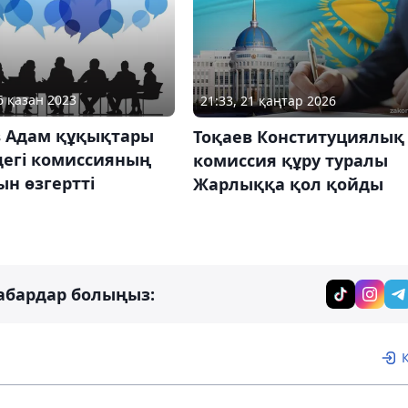
6 қазан 2023
21:33, 21 қаңтар 2026
в Адам құқықтары
Тоқаев Конституциялық
дегі комиссияның
комиссия құру туралы
н өзгертті
Жарлыққа қол қойды
абардар болыңыз: