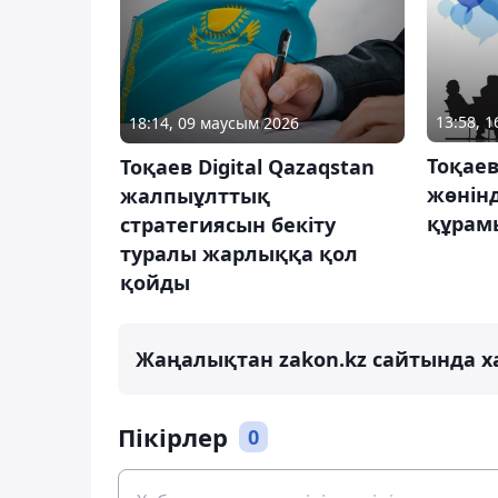
13:58, 1
18:14, 09 маусым 2026
Тоқае
Тоқаев Digital Qazaqstan
жөнін
жалпыұлттық
құрамы
стратегиясын бекіту
туралы жарлыққа қол
қойды
Жаңалықтан zakon.kz сайтында х
Пікірлер
0