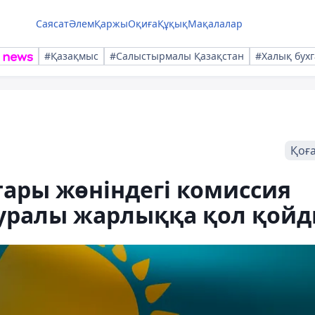
Саясат
Әлем
Қаржы
Оқиға
Құқық
Мақалалар
#Қазақмыс
#Салыстырмалы Қазақстан
#Халық бухг
Қоғ
ары жөніндегі комиссия
уралы жарлыққа қол қой