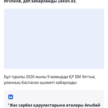
Игіліков, деп хабарлайды Zakon.kz.
Бұл туралы 2026 жылы 9 мамырда ҚР ІІМ Ұлттық
ұланның баспасөз қызметі хабарлады:
"Жас сарбаз қаруластарына аталары Ағыбай