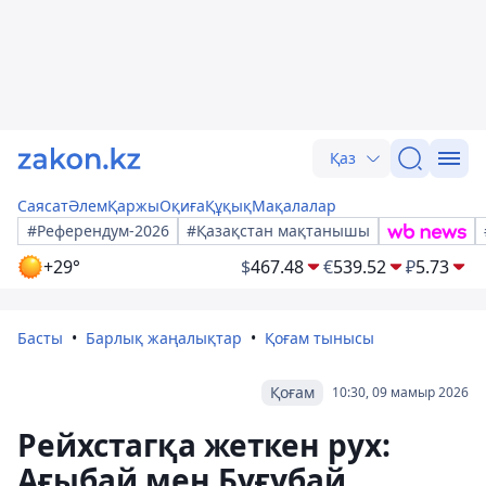
Қаз
Саясат
Әлем
Қаржы
Оқиға
Құқық
Мақалалар
#Референдум-2026
#Қазақстан мақтанышы
+29°
$
467.48
€
539.52
₽
5.73
Басты
Барлық жаңалықтар
Қоғам тынысы
Қоғам
10:30, 09 мамыр 2026
Рейхстагқа жеткен рух:
Ағыбай мен Бұғұбай