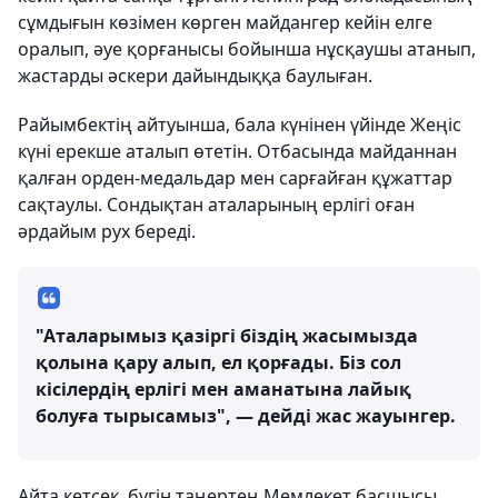
сұмдығын көзімен көрген майдангер кейін елге
оралып, әуе қорғанысы бойынша нұсқаушы атанып,
жастарды әскери дайындыққа баулыған.
Райымбектің айтуынша, бала күнінен үйінде Жеңіс
күні ерекше аталып өтетін. Отбасында майданнан
қалған орден-медальдар мен сарғайған құжаттар
сақтаулы. Сондықтан аталарының ерлігі оған
әрдайым рух береді.
"Аталарымыз қазіргі біздің жасымызда
қолына қару алып, ел қорғады. Біз сол
кісілердің ерлігі мен аманатына лайық
болуға тырысамыз", — дейді жас жауынгер.
Айта кетсек, бүгін таңертең Мемлекет басшысы