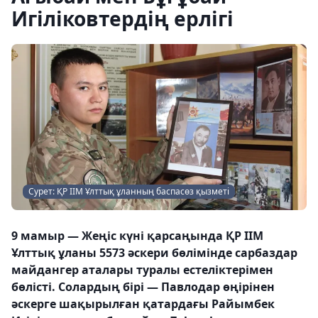
Игіліковтердің ерлігі
Сурет: ҚР ІІМ Ұлттық ұланның баспасөз қызметі
9 мамыр — Жеңіс күні қарсаңында ҚР ІІМ
Ұлттық ұланы 5573 әскери бөлімінде сарбаздар
майдангер аталары туралы естеліктерімен
бөлісті. Солардың бірі — Павлодар өңірінен
әскерге шақырылған қатардағы Райымбек