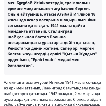
мен Бұғұбай Игіліковтердің ерлік жолын
ерекше мақтанышпен әңгімелеп берген.
Оның айтуынша, атасы Ағыбай Игіліков 18
жасында әскер қатарына шақырылып, Фин
соғысына қатысқан. 1941 жылы қайта
майданға аттанып, Сталинград
шайқасынан бастап Польша
шекарасындағы ұрыстарға дейін қатысып,
Рейхстагқа дейін жеткен. Сапер әрі мерген
болған жауынгердің ерлігі "Қызыл Жұлдыз"
орденімен, "Ерлігі үшін" медалімен
бағаланған".
Ал екінші атасы Бұғұбай Игіліков 1941 жылы соғысқа
өз еркімен аттанып, Ленинград бағытындағы қанды
шайқастарға қатысады. 1942 жылдың 2 мамырында
ауыр жарақат алғанына қарамастан, бірнеше айдан
кейін қайта сапқа тұрған. Ленинград блокадасының