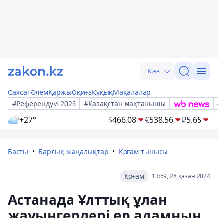
Қаз
Саясат
Әлем
Қаржы
Оқиға
Құқық
Мақалалар
#Референдум-2026
#Қазақстан мақтанышы
+27°
$
466.08
€
538.56
₽
5.65
Басты
Барлық жаңалықтар
Қоғам тынысы
Қоғам
13:59, 28 қазан 2024
Астанада Ұлттық ұлан
жауынгерлері ер адамның