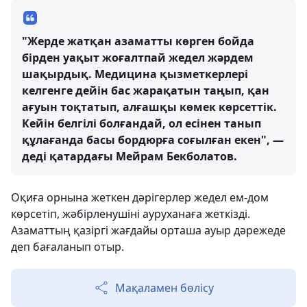
"Жерде жатқан азаматты көрген бойда
бірден уақыт жоғалтпай жедел жәрдем
шақырдық. Медицина қызметкерлері
келгенге дейін бас жарақатын таңып, қан
ағуын тоқтатып, алғашқы көмек көрсеттік.
Кейін белгілі болғандай, ол есінен танып
құлағанда басы бордюрға соғылған екен", —
деді қатардағы Мейрам Бекболатов.
Оқиға орнына жеткен дәрігерлер жедел ем-дом
көрсетіп, жәбірленушіні ауруханаға жеткізді.
Азаматтың қазіргі жағдайы орташа ауыр дәрежеде
деп бағаланып отыр.
Мақаламен бөлісу