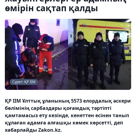
өмірін сақтап қалды
Сурет: ҚР ІІМ
ҚР ІІМ Ұлттық ұланының 5573 елордалық әскери
бөлімінің сарбаздары қоғамдық тәртіпті
қамтамасыз ету кезінде, кенеттен есінен танып
құлаған адамға алғашқы көмек көрсетті, деп
хабарлайды Zakon.kz.