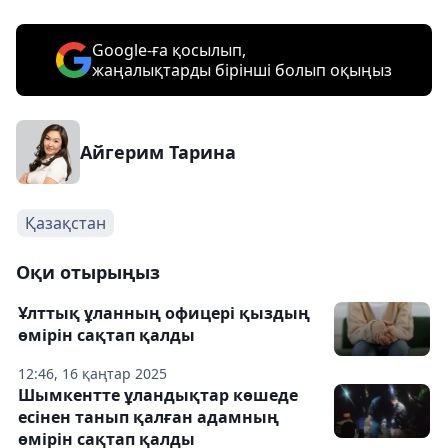
Google-ға қосылып,
жаңалықтарды бірінші болып оқыңыз
Айгерим Тарина
Қазақстан
Оқи отырыңыз
Ұлттық ұланның офицері қыздың
өмірін сақтап қалды
12:46, 16 қаңтар 2025
Шымкентте ұландықтар көшеде
есінен танып қалған адамның
өмірін сақтап қалды