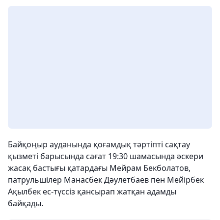
Байқоңыр ауданында қоғамдық тәртіпті сақтау
қызметі барысында сағат 19:30 шамасында әскери
жасақ бастығы қатардағы Мейрам Бекболатов,
патрульшілер Манасбек Дәулетбаев пен Мейірбек
Ақылбек ес-түссіз қансырап жатқан адамды
байқады.