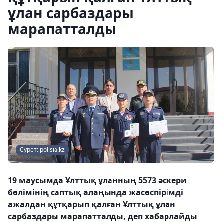
ұлан сарбаздары
марапатталды
Сурет: polisia.kz
19 маусымда Ұлттық ұланның 5573 әскери
бөлімінің саптық алаңында жасөспірімді
ажалдан құтқарып қалған Ұлттық ұлан
сарбаздары марапатталды, деп хабарлайды