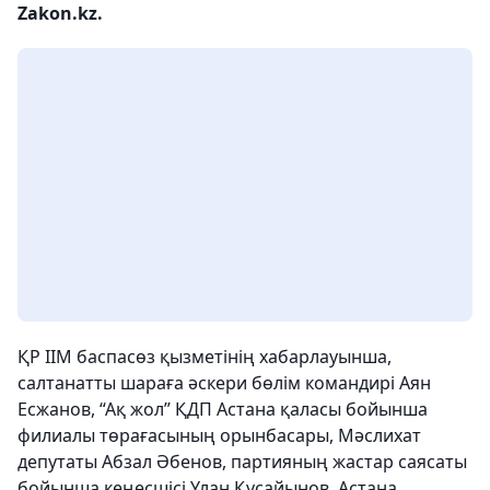
Zakon.kz.
ҚР ІІМ баспасөз қызметінің хабарлауынша,
салтанатты шараға әскери бөлім командирі Аян
Есжанов, “Ақ жол” ҚДП Астана қаласы бойынша
филиалы төрағасының орынбасары, Мәслихат
депутаты Абзал Әбенов, партияның жастар саясаты
бойынша кеңесшісі Ұлан Құсайынов, Астана