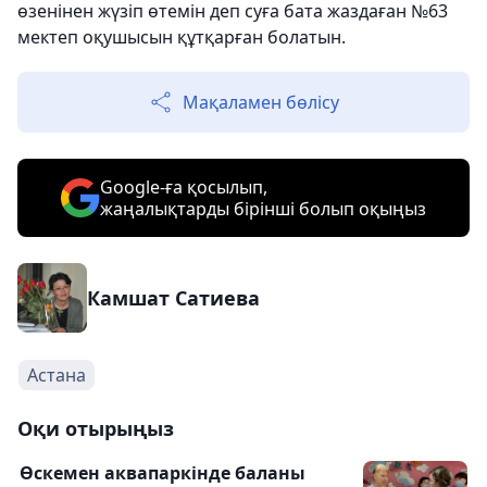
өзенінен жүзіп өтемін деп суға бата жаздаған №63
мектеп оқушысын құтқарған болатын.
Мақаламен бөлісу
Google-ға қосылып,
жаңалықтарды бірінші болып оқыңыз
Камшат Сатиева
Астана
Оқи отырыңыз
Өскемен аквапаркінде баланы