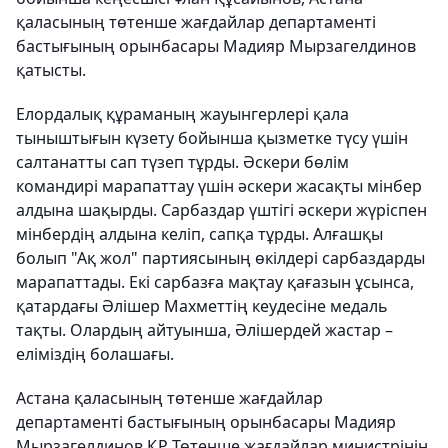
қаласының төтенше жағдайлар департаменті
бастығының орынбасары Мадияр Мырзагелдинов
қатысты.
Елордалық құраманың жауынгерлері қала
тыныштығын күзету бойынша қызметке түсу үшін
салтанатты сап түзеп тұрды. Әскери бөлім
командирі марапаттау үшін әскери жасақты мінбер
алдына шақырды. Сарбаздар үштігі әскери жүріспен
мінбердің алдына келіп, сапқа тұрды. Алғашқы
болып "Ақ жол" партиясының өкілдері сарбаздарды
марапаттады. Екі сарбазға мақтау қағазын ұсынса,
қатардағы Әлішер Махметтің кеудесіне медаль
тақты. Олардың айтуынша, Әлішердей жастар –
еліміздің болашағы.
Астана қаласының төтенше жағдайлар
департаменті бастығының орынбасары Мадияр
Мырзагелдинов ҚР Төтенше жағдайлар министрінің