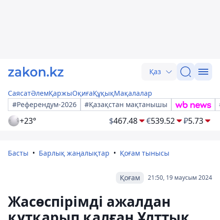
Қаз
Саясат
Әлем
Қаржы
Оқиға
Құқық
Мақалалар
#Референдум-2026
#Қазақстан мақтанышы
+23°
$
467.48
€
539.52
₽
5.73
Басты
Барлық жаңалықтар
Қоғам тынысы
Қоғам
21:50, 19 маусым 2024
Жасөспірімді ажалдан
құтқарып қалған Ұлттық