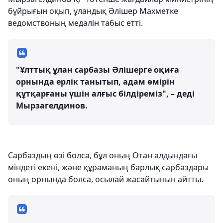
бұйрығын оқып, ұландық Әлішер Махметке
ведомствоның медалін табыс етті.
"Ұлттық ұлан сарбазы Әлішерге оқиға
орнында ерлік танытып, адам өмірін
құтқарғаны үшін алғыс білдіреміз", – деді
Мырзагелдинов.
Сарбаздың өзі болса, бұл оның Отан алдындағы
міндеті екені, және құраманың барлық сарбаздары
оның орнында болса, осылай жасайтынын айтты.