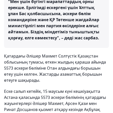
"Мен үшін бүгінгі марапаттардың орны
ерекше. Ерлігімді ескергені үшін Ұлттық
ұлан Бас қолбасшысына, әскери бөлім
командиріне және ҚР Төтенше жағдайлар
министірлігі мен партия өкілдеріне алғыс
айтамын. Біздің міндетіміз тыныштықты
қорғау, елге көмектесу", – деді жас сарбаз.
Қатардағы Әлішер Махмет Солтүстік Қазақстан
облысының тумасы, өткен жылдың қараша айында
5573 әскери бөліміне Отан алдындағы борышын
өтеу үшін келген. Жастарды азаматтық борышын
өтеуге шақырады.
Еске салып кетейік, 15 маусым күні кешкіуақытта
Астана қаласында 5573 әскери бөлімінің қатардағы
жауынгерлері Әлішер Махмет, Арсен Қази мен
Ринат Досщанов қызмет атқару кезінде Ақбұлақ