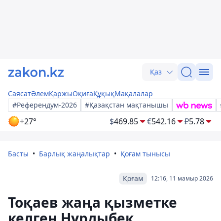
Қаз
Саясат
Әлем
Қаржы
Оқиға
Құқық
Мақалалар
#Референдум-2026
#Қазақстан мақтанышы
+27°
$
469.85
€
542.16
₽
5.78
Басты
Барлық жаңалықтар
Қоғам тынысы
Қоғам
12:16, 11 мамыр 2026
Тоқаев жаңа қызметке
келген Нұрлыбек