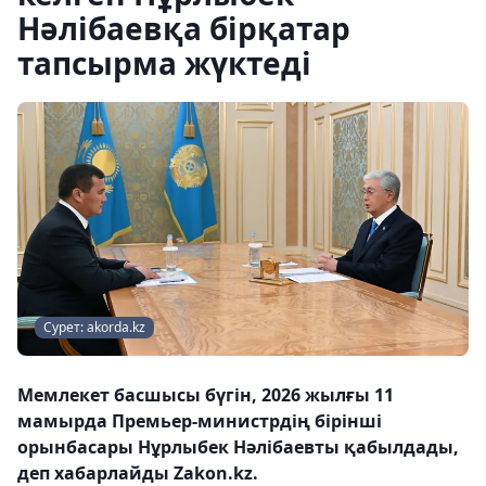
Нәлібаевқа бірқатар
тапсырма жүктеді
Сурет: akorda.kz
Мемлекет басшысы бүгін, 2026 жылғы 11
мамырда Премьер-министрдің бірінші
орынбасары Нұрлыбек Нәлібаевты қабылдады,
деп хабарлайды Zakon.kz.