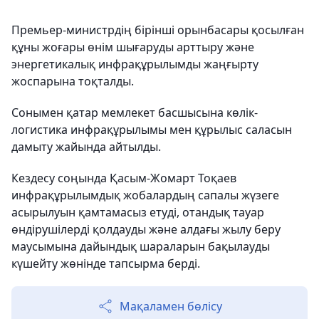
Премьер-министрдің бірінші орынбасары қосылған
құны жоғары өнім шығаруды арттыру және
энергетикалық инфрақұрылымды жаңғырту
жоспарына тоқталды.
Сонымен қатар мемлекет басшысына көлік-
логистика инфрақұрылымы мен құрылыс саласын
дамыту жайында айтылды.
Кездесу соңында Қасым-Жомарт Тоқаев
инфрақұрылымдық жобалардың сапалы жүзеге
асырылуын қамтамасыз етуді, отандық тауар
өндірушілерді қолдауды және алдағы жылу беру
маусымына дайындық шараларын бақылауды
күшейту жөнінде тапсырма берді.
Мақаламен бөлісу