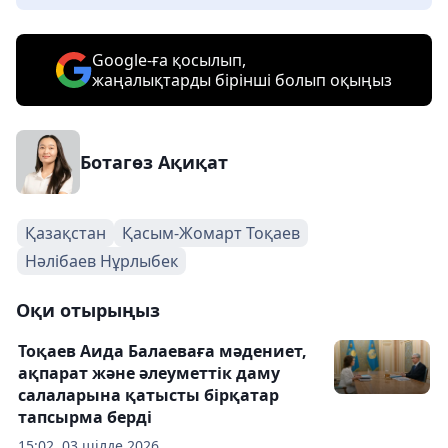
Google-ға қосылып,
жаңалықтарды бірінші болып оқыңыз
Ботагөз Ақиқат
Қазақстан
Қасым-Жомарт Тоқаев
Нәлібаев Нұрлыбек
Оқи отырыңыз
Тоқаев Аида Балаеваға мәдениет,
ақпарат және әлеуметтік даму
салаларына қатысты бірқатар
тапсырма берді
15:02, 03 шілде 2026