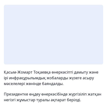
Қасым-Жомарт Тоқаевқа өнеркәсіпті дамыту және
ірі инфрақұрылымдық жобаларды жүзеге асыру
мәселелері жөнінде баяндалды.
Президентке өңдеу өнеркәсібінде жүргізіліп жатқан
негізгі жұмыстар туралы ақпарат берілді.