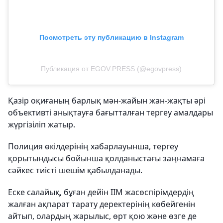
Посмотреть эту публикацию в Instagram
Публикация от EGOV.PRESS (@egovpress)
Қазір оқиғаның барлық мән-жайын жан-жақты әрі
объективті анықтауға бағытталған тергеу амалдары
жүргізіліп жатыр.
Полиция өкілдерінің хабарлауынша, тергеу
қорытындысы бойынша қолданыстағы заңнамаға
сәйкес тиісті шешім қабылданады.
Еске салайық, бұған дейін ІІМ жасөспірімдердің
жалған ақпарат тарату деректерінің көбейгенін
айтып, олардың жарылыс, өрт қою және өзге де