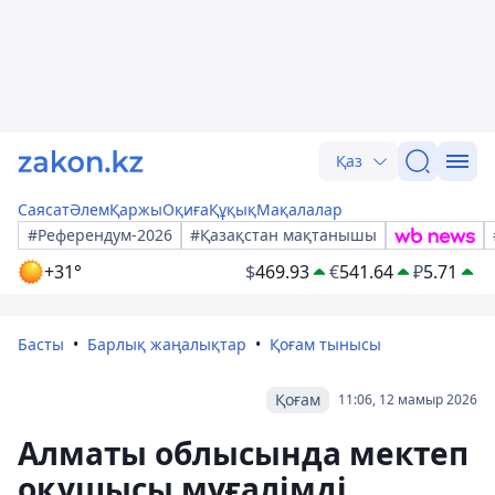
Қаз
Саясат
Әлем
Қаржы
Оқиға
Құқық
Мақалалар
#Референдум-2026
#Қазақстан мақтанышы
+31°
$
469.93
€
541.64
₽
5.71
Басты
Барлық жаңалықтар
Қоғам тынысы
Қоғам
11:06, 12 мамыр 2026
Алматы облысында мектеп
оқушысы мұғалімді