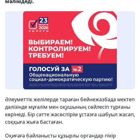
мәлімдеді.
Әлеуметтік желілерде тараған бейнежазбада мектеп
дәлізінде мұғалім мен оқушының сөйлесіп тұрғаны
көрінеді. Бір сәтте жасөспірім ұстазға шабуыл жасап,
соққыға жыға бастаған.
Оқиғаға байланысты құзырлы органдар пікір