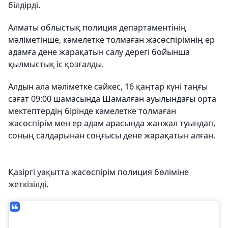
білдірді.
Алматы облыстық полиция департаментінің
мәліметінше, кәмелетке толмаған жасөспірімнің ер
адамға дене жарақатын салу дерегі бойынша
қылмыстық іс қозғалды.
Алдын ала мәліметке сәйкес, 16 қаңтар күні таңғы
сағат 09:00 шамасында Шамалған ауылындағы орта
мектептердің бірінде кәмелетке толмаған
жасөспірім мен ер адам арасында жанжал туындап,
соның салдарынан соңғысы дене жарақатын алған.
Қазіргі уақытта жасөспірім полиция бөліміне
жеткізілді.