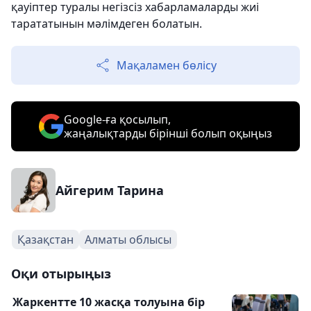
қауіптер туралы негізсіз хабарламаларды жиі
тарататынын мәлімдеген болатын.
Мақаламен бөлісу
Google-ға қосылып,
жаңалықтарды бірінші болып оқыңыз
Айгерим Тарина
Қазақстан
Алматы облысы
Оқи отырыңыз
Жаркентте 10 жасқа толуына бір