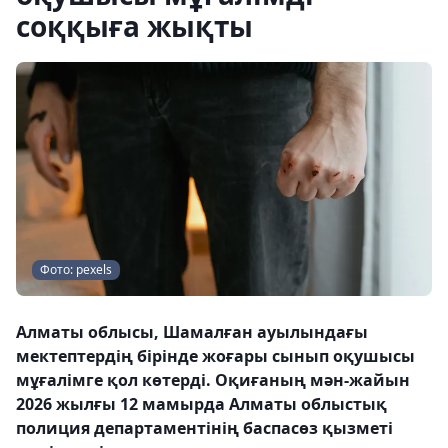
соққыға жықты
Фото: pexels
Алматы облысы, Шамалған ауылындағы
мектептердің бірінде жоғары сынып оқушысы
мұғалімге қол көтерді. Оқиғаның мән-жайын
2026 жылғы 12 мамырда Алматы облыстық
полиция департаментінің баспасөз қызметі