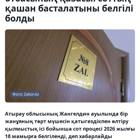
қашан басталатыны белгілі
болды
Фото: Zakon.kz
Атырау облысының Жангелдин ауылында бір
жанұяның төрт мүшесін қатыгездікпен өлтіру
қылмыстық ісі бойынша сот процесі 2026 жылғы
18 мамырға белгіленді, деп хабарлайды