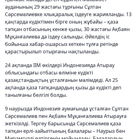
ауданының 29 жастағы тұрғыны Сұлтан
Сәрсемәлиевке хлықаралық іздеуге жарияланды. 13
қаңтарда күдіктімен бірге оның жұбайы – қаза
тапқан отбасының кенже қызы, 30 жастағы Ақбаян
Мұқанғалиева да іздеу салынды. Әйелдің іс
бойынша хабар-ошарсыз кеткен тұлға ретінде
қарастырылып отырғаны нақтыланды.
24 ақпанда ІІМ өкілдері Индонезияда Атырау
облысындағы отбасы өліміне күдікті
қазақстандықтың ұсталғанын мәлімдеді. Ал 25
ақпанда қаза тапқандардың қызы да күдікті деп
танылғаны белгілі болды.
9 наурызда Индонезия аумағында ұсталған Сұлтан
Сәрсемәлиев пен Ақбаян Мұқанғалиева Атырауға
жеткізілді. Тергеу барысында Сәрсемәлиев қаза
тапқан ерлі-зайыптының балалары – Наурыз бен
Мирамгүлді өлтіргенін мойындады. Балалардың