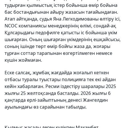
тудырған қылмыстық істер бойынша өмір бойына
бас бостандығынан айыру жазасын тағайындаған.
Атап айтқанда, судья Яна Легкодимованы өлтіру ісі,
NCOC компаниясы менеджерінің өлімі, сондай-ақ
Құлсарыдағы педофилге қатысты іс бойынша үкім
шығарған. Оның шығарған үкімдерінің ешқайсысы,
соның ішінде төрт өмір бойғы жаза да, жоғары
тұрған соттар тарапынан өзгертілмеген немесе
күшін жоймаған.
Еске салсақ, жұмбақ жағдайда жоғалып кеткен
отбасы туралы туыстары полицияға тек екі айдан
кейін хабарлаған. Ресми іздестіру шаралары 2025
жылғы 25 желтоқсанда басталды. 2026 жылғы 6
қаңтарда ерлі-зайыптының денесі Жангелдин
ауылындағы өз сарайынан табылды.
Қылмыс жасады деген күдікпен Махамбет