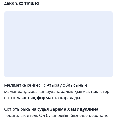
Zakon.kz тілшісі.
Мәліметке сәйкес, іс Атырау облысының
мамандандырылған ауданаралық қылмыстық істер
сотында
ашық форматта
қаралады.
Сот отырысына судья
Зарема Хамидуллина
төрағалық етеді. Ол бұған дейін бірнеше резонанс