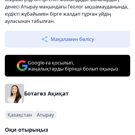
денесі Атырау маңындағы Геолог ықшамауданында,
күдікті жұбайымен бірге жалдап тұрған үйдің
ауласынан табылған.
Мақаламен бөлісу
Google-ға қосылып,
жаңалықтарды бірінші болып оқыңыз
Ботагөз Ақиқат
Қазақстан
Атырау
Оқи отырыңыз