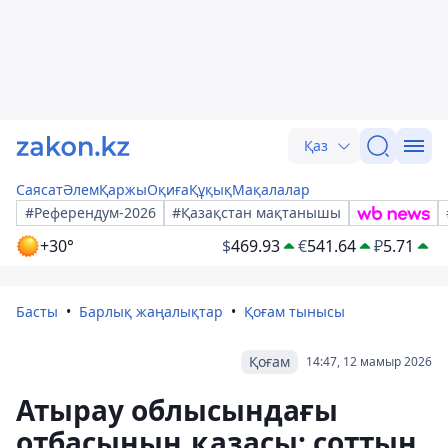
Қаз
Саясат
Әлем
Қаржы
Оқиға
Құқық
Мақалалар
#Референдум-2026
#Қазақстан мақтанышы
+30°
$
469.93
€
541.64
₽
5.71
Басты
Барлық жаңалықтар
Қоғам тынысы
Қоғам
14:47, 12 мамыр 2026
Атырау облысындағы
отбасының қазасы: соттың