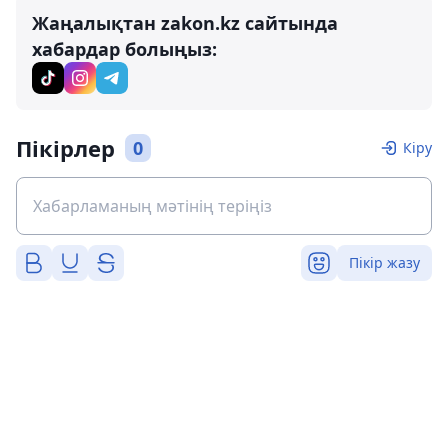
Жаңалықтан zakon.kz сайтында
хабардар болыңыз:
Пікірлер
0
Кіру
Пікір жазу