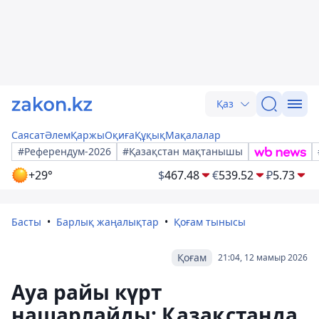
Қаз
Саясат
Әлем
Қаржы
Оқиға
Құқық
Мақалалар
#Референдум-2026
#Қазақстан мақтанышы
+29°
$
467.48
€
539.52
₽
5.73
Басты
Барлық жаңалықтар
Қоғам тынысы
Қоғам
21:04, 12 мамыр 2026
Ауа райы күрт
нашарлайды: Қазақстанда