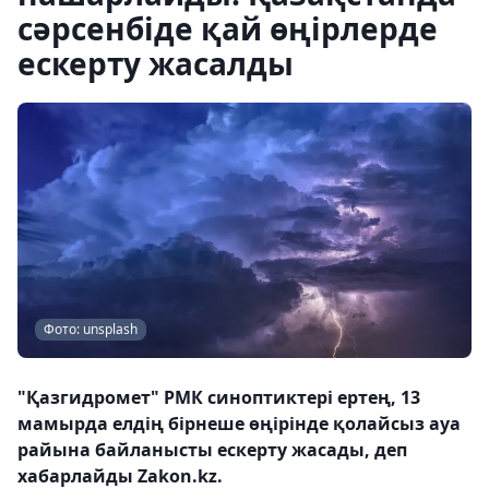
сәрсенбіде қай өңірлерде
ескерту жасалды
Фото: unsplash
"Қазгидромет" РМК синоптиктері ертең, 13
мамырда елдің бірнеше өңірінде қолайсыз ауа
райына байланысты ескерту жасады, деп
хабарлайды Zakon.kz.