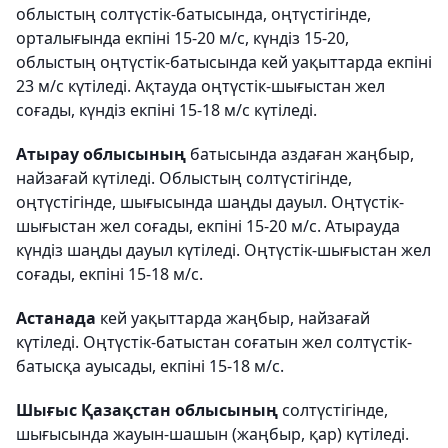
облыстың солтүстік-батысында, оңтүстігінде,
орталығында екпіні 15-20 м/с, күндіз 15-20,
облыстың оңтүстік-батысында кей уақыттарда екпіні
23 м/с күтіледі. Ақтауда оңтүстік-шығыстан жел
соғады, күндіз екпіні 15-18 м/с күтіледі.
Атырау облысының
батысында аздаған жаңбыр,
найзағай күтіледі. Облыстың солтүстігінде,
оңтүстігінде, шығысында шаңды дауыл. Оңтүстік-
шығыстан жел соғады, екпіні 15-20 м/с. Атырауда
күндіз шаңды дауыл күтіледі. Оңтүстік-шығыстан жел
соғады, екпіні 15-18 м/с.
Астанада
кей уақыттарда жаңбыр, найзағай
күтіледі. Оңтүстік-батыстан соғатын жел солтүстік-
батысқа ауысады, екпіні 15-18 м/с.
Шығыс Қазақстан облысының
солтүстігінде,
шығысында жауын-шашын (жаңбыр, қар) күтіледі.