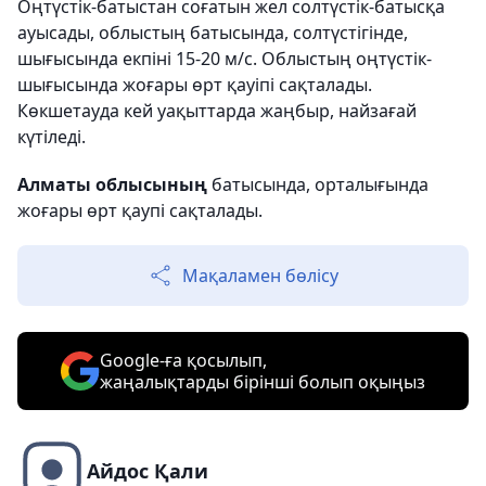
Оңтүстік-батыстан соғатын жел солтүстік-батысқа
ауысады, облыстың батысында, солтүстігінде,
шығысында екпіні 15-20 м/с. Облыстың оңтүстік-
шығысында жоғары өрт қауіпі сақталады.
Көкшетауда кей уақыттарда жаңбыр, найзағай
күтіледі.
Алматы облысының
батысында, орталығында
жоғары өрт қаупі сақталады.
Мақаламен бөлісу
Google-ға қосылып,
жаңалықтарды бірінші болып оқыңыз
Айдос Қали