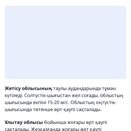
Жетісу облысының
таулы аудандарында тұман
күтіледі. Солтүстік-шығыстан жел соғады, облыстың
шығысында екпіні 15-20 м/с. Облыстың оңтүстік-
шығысында төтенше өрт қаупі сақталады.
Ұлытау облысы
бойынша жоғары өрт қаупі
сақталады. Жезқазғанда жоғары өрт қаупі