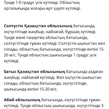
Түнде 1-6 градус үсік күтіледі. Облыстың
орталығында жоғары өрт қауіпі күтіледі.
Cолтүстік Қазақстан облысының
батысында,
оңтүстігінде жаңбыр, найзағай, бұршақ күтіледі.
Түнде және таңертең облыстың батысында,
солтүстігінде тұман күтіледі. Солтүстік-шығыстан жел
соғады, облыстың батысында, оңтүстігінде екпіні 15-
20 м/с. Түнде облыстың шығысында 1 градус үсік
күтіледі.
Батыс Қазақстан облысының
батысында аздаған
жаңбыр, найзағай күтіледі. Жел оңтүстік-шығыстан
соғады, облыстың батысында, оңтүстігінде,
шығысында екпіні 15-20 м/с.
Абай облысының
батысында, оңтүстігінде тұман
күтіледі. Түнде облыстың шығысында, оңтүстігінде 3