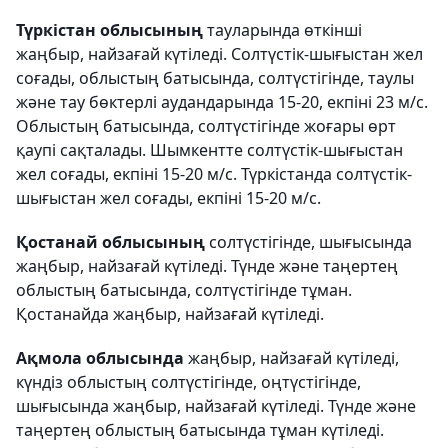
Түркістан облысының
тауларында өткінші
жаңбыр, найзағай күтіледі. Солтүстік-шығыстан жел
соғады, облыстың батысында, солтүстігінде, таулы
және тау бөктерлі аудандарында 15-20, екпіні 23 м/с.
Облыстың батысында, солтүстігінде жоғары өрт
қаупі сақталады. Шымкентте солтүстік-шығыстан
жел соғады, екпіні 15-20 м/с. Түркістанда солтүстік-
шығыстан жел соғады, екпіні 15-20 м/с.
Қостанай облысының
солтүстігінде, шығысында
жаңбыр, найзағай күтіледі. Түнде және таңертең
облыстың батысында, солтүстігінде тұман.
Қостанайда жаңбыр, найзағай күтіледі.
Ақмола облысында
жаңбыр, найзағай күтіледі,
күндіз облыстың солтүстігінде, оңтүстігінде,
шығысында жаңбыр, найзағай күтіледі. Түнде және
таңертең облыстың батысында тұман күтіледі.