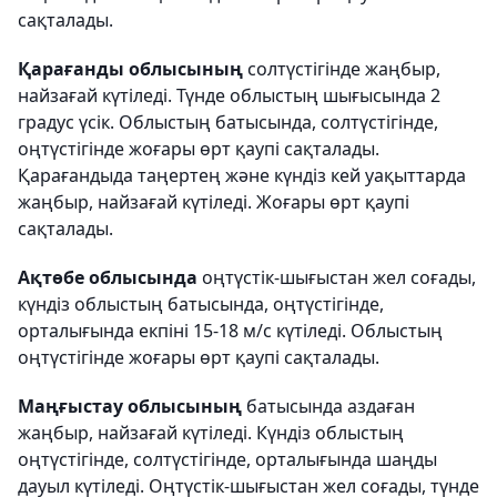
сақталады.
Қарағанды облысының
солтүстігінде жаңбыр,
найзағай күтіледі. Түнде облыстың шығысында 2
градус үсік. Облыстың батысында, солтүстігінде,
оңтүстігінде жоғары өрт қаупі сақталады.
Қарағандыда таңертең және күндіз кей уақыттарда
жаңбыр, найзағай күтіледі. Жоғары өрт қаупі
сақталады.
Ақтөбе облысында
оңтүстік-шығыстан жел соғады,
күндіз облыстың батысында, оңтүстігінде,
орталығында екпіні 15-18 м/с күтіледі. Облыстың
оңтүстігінде жоғары өрт қаупі сақталады.
Маңғыстау облысының
батысында аздаған
жаңбыр, найзағай күтіледі. Күндіз облыстың
оңтүстігінде, солтүстігінде, орталығында шаңды
дауыл күтіледі. Оңтүстік-шығыстан жел соғады, түнде