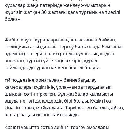
құралдар жаңа пәтерінде жөндеу жұмыстарын
жүргізіп жатқан 30 жастағы қала тұрғынына тиесілі
болған.
Жәбірленуші құралдарының жоғалғанын байқап,
полицияға арызданған. Тергеу барысында бейтаныс
адамның пәтердің электронды құлпының кодын
анықтап, тұрғын үйге заңсыз кіріп, құрал-
саймандарды ұрлап кеткені белгілі болды.
Үй подъезіне орнатылған бейнебақылау
камералары күдіктінің ұрланған заттарды алып
шыққан сәтін тіркеген. Бұл жазбалар қылмысты
ашуда негізгі дәлелдердің бірі болды. Күдікті өз
кінәсін толық мойындады. Тәркіленген барлық айғақ
заттар заңды иесіне қайтарылды.
Қазіргі уақытта сотқа дейінгі тергеу амалдары