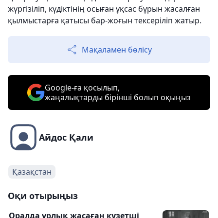
жүргізіліп, күдіктінің осыған ұқсас бұрын жасалған
қылмыстарға қатысы бар-жоғын тексеріліп жатыр.
Мақаламен бөлісу
Google-ға қосылып,
жаңалықтарды бірінші болып оқыңыз
Айдос Қали
Қазақстан
Оқи отырыңыз
Оралда ұрлық жасаған күзетші