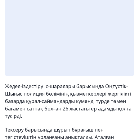
Жедел-іздестіру іс-шаралары барысында Оңтүстік-
Шығыс полиция бөлімінің қызметкерлері жергілікті
базарда құрал-саймандарды күмәнді түрде төмен
бағамен сатпақ болған 26 жастағы ер адамды қолға
түсірді.
Тексеру барысында шұрып бұрағыш пен
тегістеуіштің ұрланғаны анықталды. Аталған