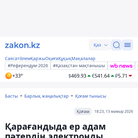
Қаз
Саясат
Әлем
Қаржы
Оқиға
Құқық
Мақалалар
#Референдум-2026
#Қазақстан мақтанышы
+33°
$
469.93
€
541.64
₽
5.71
Басты
Барлық жаңалықтар
Қоғам тынысы
Қоғам
18:23, 13 мамыр 2026
Қарағандыда ер адам
пәтердің электронды