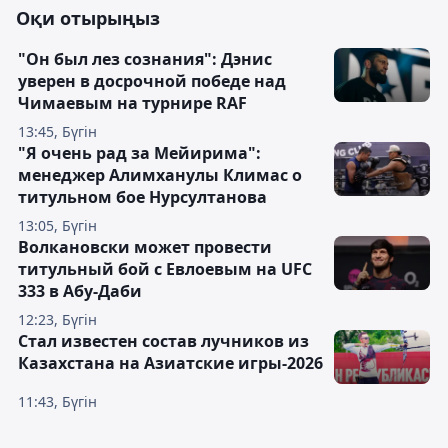
Оқи отырыңыз
"Он был лез сознания": Дэнис
уверен в досрочной победе над
Чимаевым на турнире RAF
13:45, Бүгін
"Я очень рад за Мейирима":
менеджер Алимханулы Климас о
титульном бое Нурсултанова
13:05, Бүгін
Волкановски может провести
титульный бой с Евлоевым на UFC
333 в Абу-Даби
12:23, Бүгін
Стал известен состав лучников из
Казахстана на Азиатские игры-2026
11:43, Бүгін