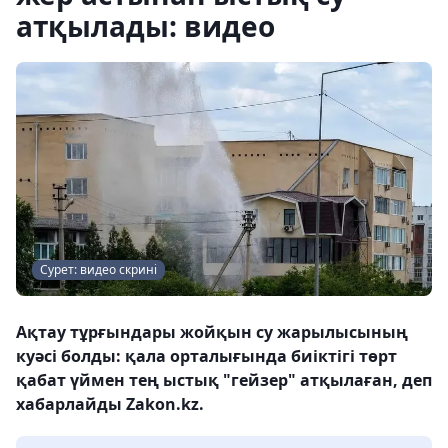
атқылады: видео
Сурет: видео скрині
Ақтау тұрғындары жойқын су жарылысының
куәсі болды: қала орталығында биіктігі төрт
қабат үймен тең ыстық "гейзер" атқылаған, деп
хабарлайды Zakon.kz.