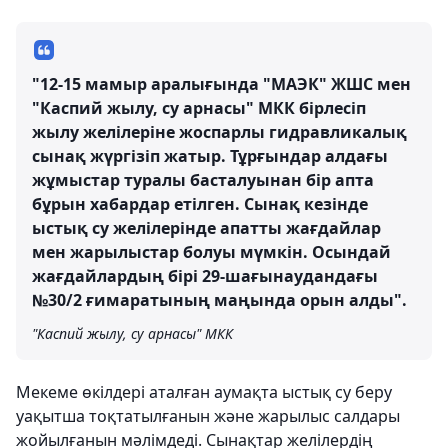
"12-15 мамыр аралығында "МАЭК" ЖШС мен
"Каспий жылу, су арнасы" МКК бірлесіп
жылу желілеріне жоспарлы гидравликалық
сынақ жүргізіп жатыр. Тұрғындар алдағы
жұмыстар туралы басталуынан бір апта
бұрын хабардар етілген. Сынақ кезінде
ыстық су желілерінде апатты жағдайлар
мен жарылыстар болуы мүмкін. Осындай
жағдайлардың бірі 29-шағынаудандағы
№30/2 ғимаратының маңында орын алды".
"Каспий жылу, су арнасы" МКК
Мекеме өкілдері аталған аумақта ыстық су беру
уақытша тоқтатылғанын және жарылыс салдары
жойылғанын мәлімдеді. Сынақтар желілердің