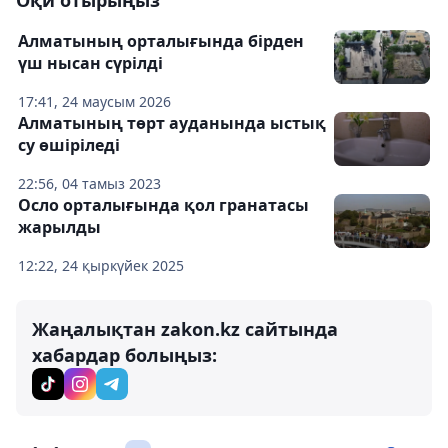
Оқи отырыңыз
Алматының орталығында бірден
үш нысан сүрілді
17:41, 24 маусым 2026
Алматының төрт ауданында ыстық
су өшіріледі
22:56, 04 тамыз 2023
Осло орталығында қол гранатасы
жарылды
12:22, 24 қыркүйек 2025
Жаңалықтан zakon.kz сайтында
хабардар болыңыз: