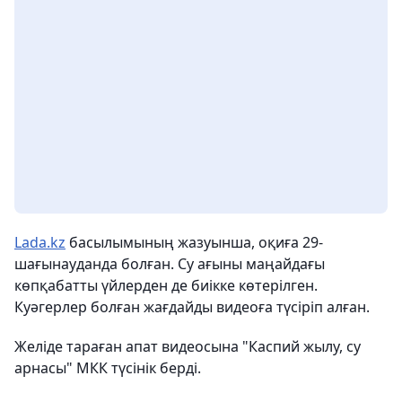
Lada.kz
басылымының жазуынша, оқиға 29-
шағынауданда болған. Су ағыны маңайдағы
көпқабатты үйлерден де биікке көтерілген.
Куәгерлер болған жағдайды видеоға түсіріп алған.
Желіде тараған апат видеосына "Каспий жылу, су
арнасы" МКК түсінік берді.