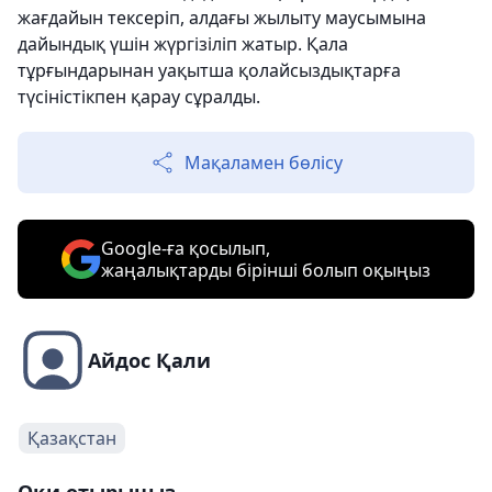
жағдайын тексеріп, алдағы жылыту маусымына
дайындық үшін жүргізіліп жатыр. Қала
тұрғындарынан уақытша қолайсыздықтарға
түсіністікпен қарау сұралды.
Мақаламен бөлісу
Google-ға қосылып,
жаңалықтарды бірінші болып оқыңыз
Айдос Қали
Қазақстан