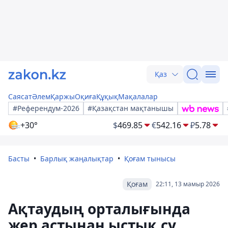
Қаз
Саясат
Әлем
Қаржы
Оқиға
Құқық
Мақалалар
#Референдум-2026
#Қазақстан мақтанышы
+30°
$
469.85
€
542.16
₽
5.78
Басты
Барлық жаңалықтар
Қоғам тынысы
Қоғам
22:11, 13 мамыр 2026
Ақтаудың орталығында
жер астынан ыстық су