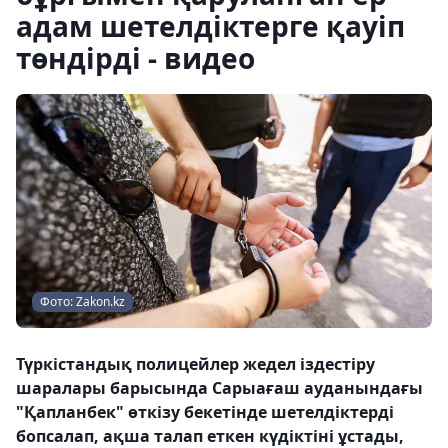
адам шетелдіктерге қауіп
төндірді - видео
Фото: Zakon.kz
Түркістандық полицейлер жедел іздестіру
шаралары барысында Сарыағаш ауданындағы
"Қапланбек" өткізу бекетінде шетелдіктерді
бопсалап, ақша талап еткен күдіктіні ұстады,