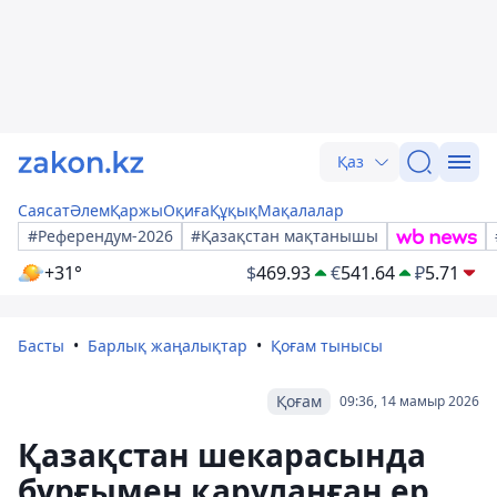
Қаз
Саясат
Әлем
Қаржы
Оқиға
Құқық
Мақалалар
#Референдум-2026
#Қазақстан мақтанышы
+31°
$
469.93
€
541.64
₽
5.71
Басты
Барлық жаңалықтар
Қоғам тынысы
Қоғам
09:36, 14 мамыр 2026
Қазақстан шекарасында
бұрғымен қаруланған ер