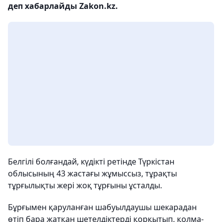
деп хабарлайды Zakon.kz.
Белгілі болғандай, күдікті ретінде Түркістан
облысының 43 жастағы жұмыссыз, тұрақты
тұрғылықты жері жоқ тұрғыны ұсталды.
Бұрғымен қаруланған шабуылдаушы шекарадан
өтіп бара жатқан шетелдіктерді қорқытып, қолма-