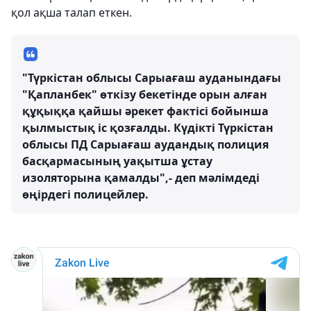
қол ақша талап еткен.
"Түркістан облысы Сарыағаш ауданындағы
"Қапланбек" өткізу бекетінде орын алған
құқыққа қайшы әрекет фактісі бойынша
қылмыстық іс қозғалды. Күдікті Түркістан
облысы ПД Сарыағаш аудандық полиция
басқармасының уақытша ұстау
изоляторына қамалды",- деп мәлімдеді
өңірдегі полицейлер.