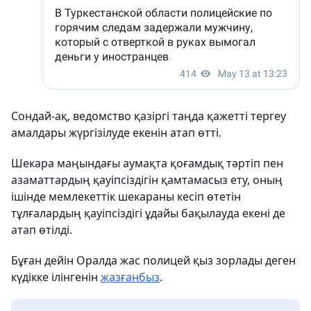
Сондай-ақ, ведомство қазіргі таңда қажетті тергеу
амалдары жүргізілуде екенін атап өтті.
Шекара маңындағы аумақта қоғамдық тәртіп пен
азаматтардың қауіпсіздігін қамтамасыз ету, оның
ішінде мемлекеттік шекараны кесіп өтетін
тұлғалардың қауіпсіздігі ұдайы бақылауда екені де
атап өтілді.
Бұған дейін Оралда жас полицей қыз зорлады деген
күдікке ілінгенін
жазғанбыз
.