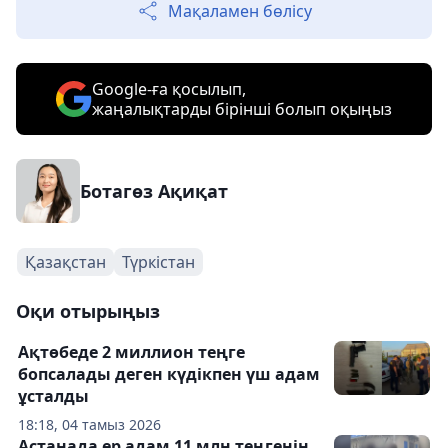
Мақаламен бөлісу
Google-ға қосылып,
жаңалықтарды бірінші болып оқыңыз
Ботагөз Ақиқат
Қазақстан
Түркістан
Оқи отырыңыз
Ақтөбеде 2 миллион теңге
бопсалады деген күдікпен үш адам
ұсталды
18:18, 04 тамыз 2026
Астанада ер адам 11 млн теңгенің