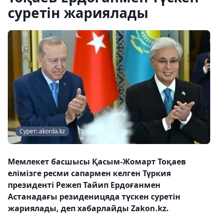
суретін жариялады
Сурет: akorda.kz
Мемлекет басшысы Қасым-Жомарт Тоқаев
елімізге ресми сапармен келген Түркия
президенті Режеп Тайип Ердоғанмен
Астанадағы резиденицяда түскен суретін
жариялады, деп хабарлайды Zakon.kz.