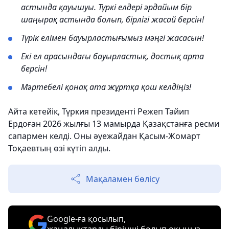
астында қауышуы. Түркі елдері әрдайым бір
шаңырақ астында болып, бірлігі жасай берсін!
Түрік елімен бауырластығымыз мәңгі жасасын!
Екі ел арасындағы бауырластық, достық арта
берсін!
Мәртебелі қонақ ата жұртқа қош келдіңіз!
Айта кетейік, Түркия президенті Режеп Тайип
Ердоған 2026 жылғы 13 мамырда Қазақстанға ресми
сапармен келді. Оны әуежайдан Қасым-Жомарт
Тоқаевтың өзі күтіп алды.
Мақаламен бөлісу
Google-ға қосылып,