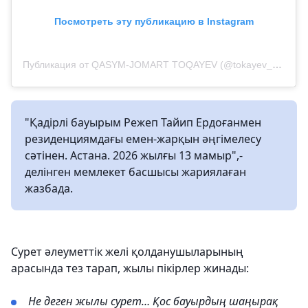
Посмотреть эту публикацию в Instagram
Публикация от QASYM-JOMART TOQAYEV (@tokayev_online)
"Қадірлі бауырым Режеп Тайип Ердоғанмен
резиденциямдағы емен-жарқын әңгімелесу
сәтінен. Астана. 2026 жылғы 13 мамыр",-
делінген мемлекет басшысы жариялаған
жазбада.
Сурет әлеуметтік желі қолданушыларының
арасында тез тарап, жылы пікірлер жинады:
Не деген жылы сурет… Қос бауырдың шаңырақ