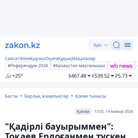
Қаз
Саясат
Әлем
Қаржы
Оқиға
Құқық
Мақалалар
#Референдум-2026
#Қазақстан мақтанышы
+25°
$
467.48
€
539.52
₽
5.73
Басты
Барлық жаңалықтар
Қоғам тынысы
Қоғам
13:02, 14 мамыр 2026
"Қадірлі бауырыммен":
Тоқаев Ердоғанмен түскен