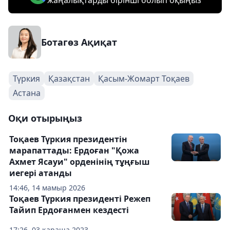
жаңалықтарды бірінші болып оқыңыз
Ботагөз Ақиқат
Түркия
Қазақстан
Қасым-Жомарт Тоқаев
Астана
Оқи отырыңыз
Тоқаев Түркия президентін
марапаттады: Ердоған "Қожа
Ахмет Ясауи" орденінің тұңғыш
иегері атанды
14:46, 14 мамыр 2026
Тоқаев Түркия президенті Режеп
Тайип Ердоғанмен кездесті
17:26, 03 қараша 2023