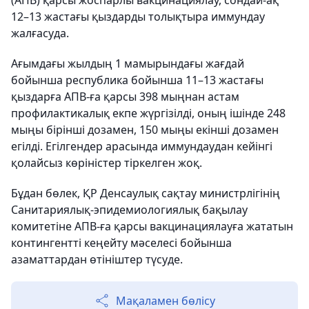
(АПВ) қарсы жоспарлы вакцинациялау, сондай-ақ
12–13 жастағы қыздарды толықтыра иммундау
жалғасуда.
Ағымдағы жылдың 1 мамырындағы жағдай
бойынша республика бойынша 11–13 жастағы
қыздарға АПВ-ға қарсы 398 мыңнан астам
профилактикалық екпе жүргізілді, оның ішінде 248
мыңы бірінші дозамен, 150 мыңы екінші дозамен
егілді. Егілгендер арасында иммундаудан кейінгі
қолайсыз көріністер тіркелген жоқ.
Бұдан бөлек, ҚР Денсаулық сақтау министрлігінің
Санитариялық-эпидемиологиялық бақылау
комитетіне АПВ-ға қарсы вакцинациялауға жататын
контингентті кеңейту мәселесі бойынша
азаматтардан өтініштер түсуде.
Мақаламен бөлісу