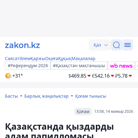
Қаз
Саясат
Әлем
Қаржы
Оқиға
Құқық
Мақалалар
#Референдум-2026
#Қазақстан мақтанышы
+31°
$
469.85
€
542.16
₽
5.78
Басты
Барлық жаңалықтар
Қоғам тынысы
Қоғам
13:58, 14 мамыр 2026
Қазақстанда қыздарды
адам папилломасы