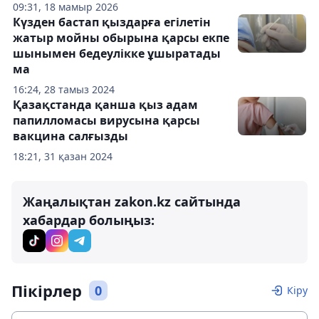
09:31, 18 мамыр 2026
Күзден бастап қыздарға егілетін
жатыр мойны обырына қарсы екпе
шынымен бедеулікке ұшыратады
ма
16:24, 28 тамыз 2024
Қазақстанда қанша қыз адам
папилломасы вирусына қарсы
вакцина салғызды
18:21, 31 қазан 2024
Жаңалықтан zakon.kz сайтында
хабардар болыңыз:
Пікірлер
0
Кіру