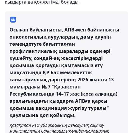
қыздарға да қолжетімді болады.
Осыған байланысты, АПВ-мен байланысты
онкологиялық аурулардың даму қаупін
төмендетуге бағытталған
профилактикалық шараларды одан әрі
күшейту, сондай-ақ жасөспірімдерді
қосымша қорғауды қамтамасыз ету
мақсатында ҚР Бас мемлекеттік
санитариялық дәрігерінің 2026 жылғы 13
мамырдағы № 7 "Қазақстан
Республикасында 14–17 жас (қоса алғанда)
аралығындағы қыздарға АПВға қарсы
қосымша вакцинация жүргізу туралы"
қаулысына қол қойылды.
Қазақстан Республикасының Денсаулық сақтау
министрлігінің Санитариялық-эпидемиологиялық