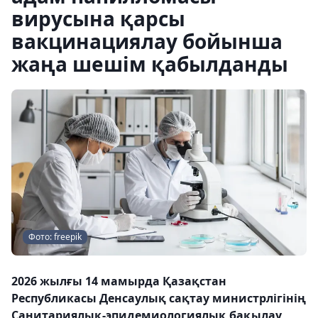
вирусына қарсы
вакцинациялау бойынша
жаңа шешім қабылданды
Фото: freepik
2026 жылғы 14 мамырда Қазақстан
Республикасы Денсаулық сақтау министрлігінің
Санитариялық-эпидемиологиялық бақылау