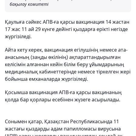
бақылау комитеті
Қаулыға сәйкес АПВ-ға қарсы вакцинация 14 жастан
17 жас 11 ай 29 күнге дейінгі қыздарға ерікті негізде
жүргізіледі.
Айта кету керек, вакцинация егілушінің немесе ата-
анасының (заңды өкілінің) ақпараттандырылған
келісімін алғаннан кейін білім беру ұйымдарының
медициналық кабинеттерінде немесе тіркелген жері
бойынша емханаларда жүргізіледі.
Қосымша вакцинация АПВ-ға қарсы вакцинаның
қолда бар қорлары есебінен жүзеге асырылады.
Сонымен қатар, Қазақстан Республикасында 11
жастағы қыздарды адам папилломасы вирусына