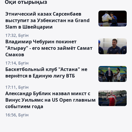
Оқи отырыңыз
Этнический казах Сарсенбаев
выступит за Узбекистан на Grand
Slam в Швейцарии
17:32, Бүгін
Владимир Чебурин покинет
"Атырау" - его место займёт Самат
Смаков
17:14, Бүгін
Баскетбольный клуб "Астана" не
вернётся в Единую лигу ВТБ
17:11, Бүгін
Александр Бублик назвал микст с
Винус Уильямс на US Open главным
событием года
16:56, Бүгін