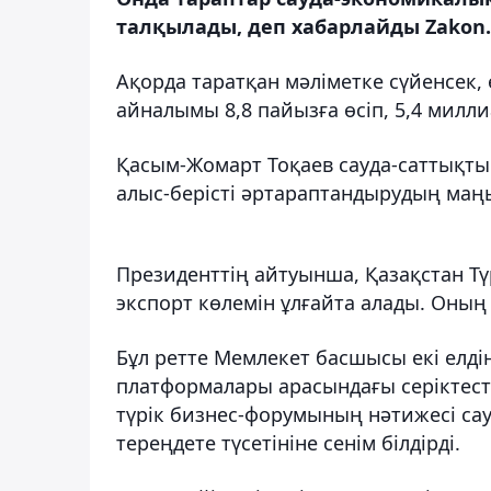
талқылады, деп хабарлайды Zakon.
Ақорда таратқан мәліметке сүйенсе
айналымы 8,8 пайызға өсіп, 5,4 милли
Қасым-Жомарт Тоқаев сауда-саттықты
алыс-берісті әртараптандырудың маң
Президенттің айтуынша, Қазақстан Түр
экспорт көлемін ұлғайта алады. Оның
Бұл ретте Мемлекет басшысы екі елд
платформалары арасындағы серіктестік
түрік бизнес-форумының нәтижесі са
тереңдете түсетініне сенім білдірді.