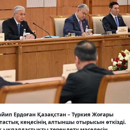
йип Ердоған Қазақстан – Түркия Жоғары
астық кеңесінің алтыншы отырысын өткізді.
қ ықпалдастықты тереңдету мәселесін