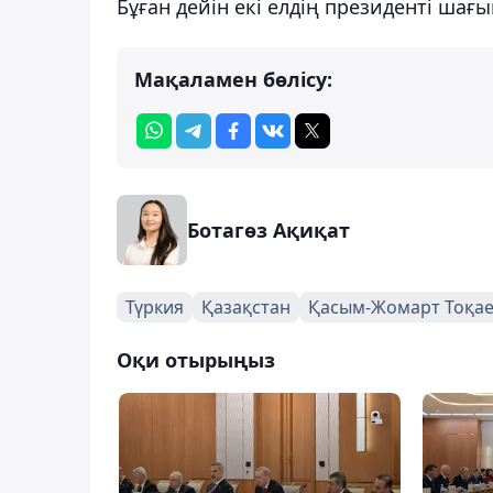
Бұған дейін екі елдің президенті шағы
Мақаламен бөлісу:
Ботагөз Ақиқат
Түркия
Қазақстан
Қасым-Жомарт Тоқа
Оқи отырыңыз