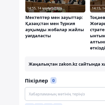
14:55, 14 мамыр 2026
14:15, 
Мектептер мен зауыттар:
Тоқаев
Қазақстан мен Түркия
Жоғар
ауқымды жобалар жайлы
страт
уағдаласты
ынтым
алтын
өткізді
Жаңалықтан zakon.kz сайтында х
Пікірлер
0