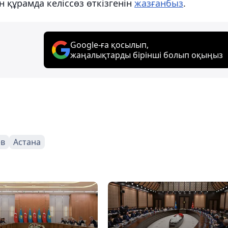
н құрамда келіссөз өткізгенін
жазғанбыз
.
Google-ға қосылып,
жаңалықтарды бірінші болып оқыңыз
ев
Астана