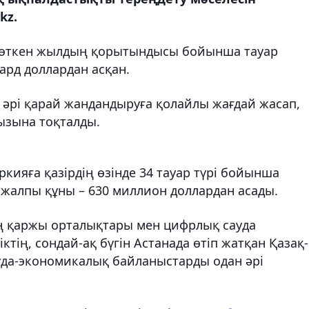
kz.
к, өткен жылдың қорытындысы бойынша тауар
ард доллардан асқан.
 әрі қарай жандандыруға қолайлы жағдай жасап,
ызына тоқталды.
кияға қазірдің өзінде 34 тауар түрі бойынша
 жалпы құны – 630 миллион доллардан асады.
ің қаржы орталықтары мен цифрлық сауда
тің, сондай-ақ бүгін Астанада өтіп жатқан Қазақ-
уда-экономикалық байланыстарды одан әрі