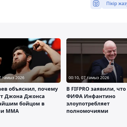
Пікір жаз
07 тамыз 2026
00:10, 07 тамыз 2026
ев объяснил, почему
В FIFPRO заявили, что
ет Джона Джонса
ФИФА Инфантино
айшим бойцом в
злоупотребляет
ии ММА
полномочиями