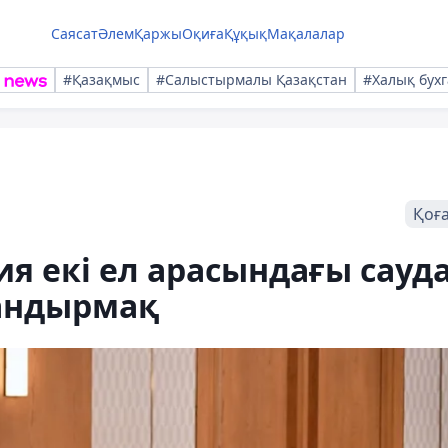
Саясат
Әлем
Қаржы
Оқиға
Құқық
Мақалалар
#Қазақмыс
#Салыстырмалы Қазақстан
#Халық бухг
Қоғ
я екі ел арасындағы сауда
андырмақ