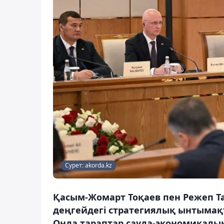
Сурет: akorda.kz
Қасым-Жомарт Тоқаев пен Режеп Та
деңгейдегі стратегиялық ынтымақт
Онда тараптар сауда-экономикалы