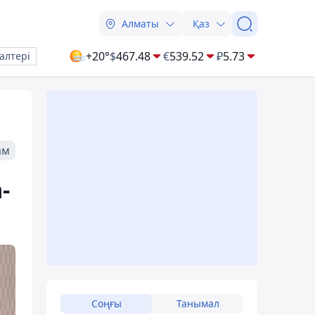
Алматы
Қаз
+20°
$
467.48
€
539.52
₽
5.73
алтері
ам
-
Соңғы
Танымал