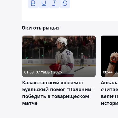
Оқи отырыңыз
01:09, 07 тамыз 2026
00:44, 
Казахстанский хоккеист
Анкала
Буяльский помог "Полонии"
счита
победить в товарищеском
велич
матче
истор