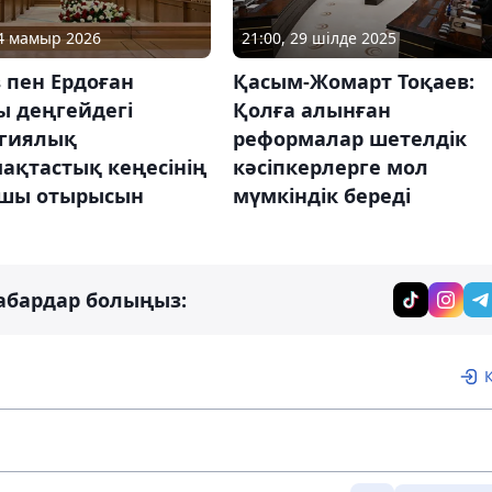
14 мамыр 2026
21:00, 29 шілде 2025
 пен Ердоған
Қасым-Жомарт Тоқаев:
ы деңгейдегі
Қолға алынған
егиялық
реформалар шетелдік
ақтастық кеңесінің
кәсіпкерлерге мол
шы отырысын
мүмкіндік береді
абардар болыңыз: