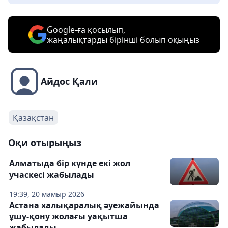
Google-ға қосылып,
жаңалықтарды бірінші болып оқыңыз
Айдос Қали
Қазақстан
Оқи отырыңыз
Алматыда бір күнде екі жол
учаскесі жабылады
19:39, 20 мамыр 2026
Астана халықаралық әуежайында
ұшу-қону жолағы уақытша
жабылады