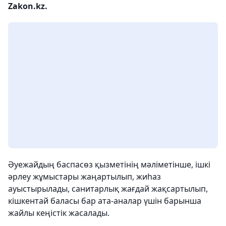
Zakon.kz.
Әуежайдың баспасөз қызметінің мәліметінше, ішкі
әрлеу жұмыстары жаңартылып, жиһаз
ауыстырылады, санитарлық жағдай жақсартылып,
кішкентай баласы бар ата-аналар үшін барынша
жайлы кеңістік жасалады.