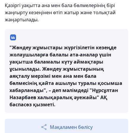
Қазіргі уақытта ана мен бала бөлмелерінің бірі
жаңғырту кезеңінен өтіп жатыр және толықтай
жаңартылады.
"Жөндеу жұмыстары жүргізілетін кезеңде
жолаушыларға балалы ата-аналар үшін
уақытша баламалы күту аймақтары
ұсынылады. Жөндеу жұмыстарының
аяқталу мерзімі мен ана мен бала
бөлмесінің қайта ашылуы туралы қосымша
хабарланады", – деп мәлімдеді "Нұрсұлтан
Назарбаев халықаралық әуежайы" АҚ
баспасөз қызметі.
Мақаламен бөлісу