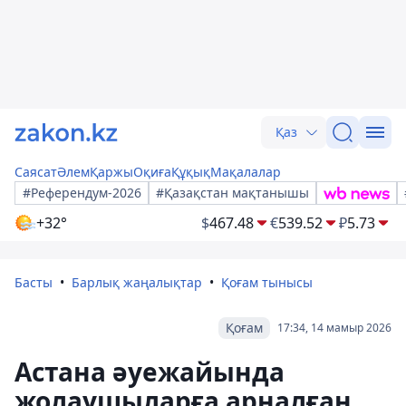
Қаз
Саясат
Әлем
Қаржы
Оқиға
Құқық
Мақалалар
#Референдум-2026
#Қазақстан мақтанышы
+32°
$
467.48
€
539.52
₽
5.73
Басты
Барлық жаңалықтар
Қоғам тынысы
Қоғам
17:34, 14 мамыр 2026
Астана әуежайында
жолаушыларға арналған