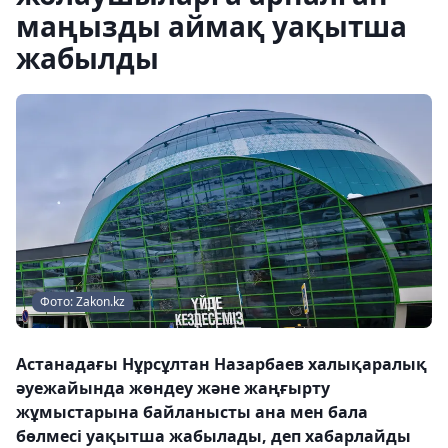
маңызды аймақ уақытша
жабылды
Фото: Zakon.kz
Астанадағы Нұрсұлтан Назарбаев халықаралық
әуежайында жөндеу және жаңғырту
жұмыстарына байланысты ана мен бала
бөлмесі уақытша жабылады, деп хабарлайды