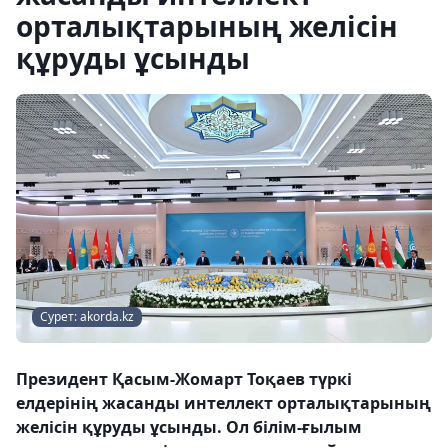
орталықтарының желісін
құруды ұсынды
Сурет: akorda.kz
Президент Қасым-Жомарт Тоқаев түркі
елдерінің жасанды интеллект орталықтарының
желісін құруды ұсынды. Ол білім-ғылым