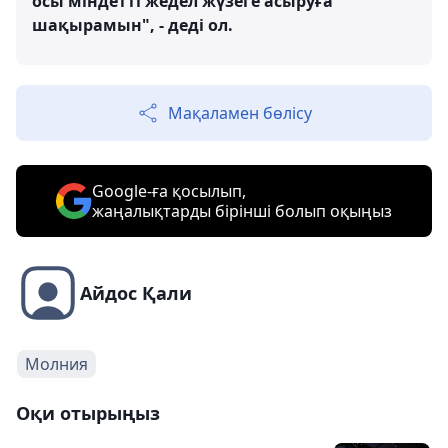
осы міндетті жедел жүзеге асыруға
шақырамын", - деді ол.
Мақаламен бөлісу
Google-ға қосылып,
жаңалықтарды бірінші болып оқыңыз
Айдос Қали
Молния
Оқи отырыңыз