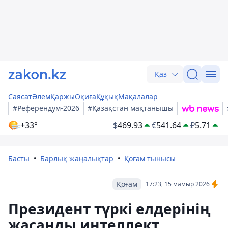
Қаз
Саясат
Әлем
Қаржы
Оқиға
Құқық
Мақалалар
#Референдум-2026
#Қазақстан мақтанышы
+33°
$
469.93
€
541.64
₽
5.71
Басты
Барлық жаңалықтар
Қоғам тынысы
Қоғам
17:23, 15 мамыр 2026
Президент түркі елдерінің
жасанды интеллект