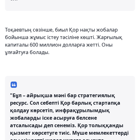
Тоқаевтың сөзінше, биыл Қор нақты жобалар
бойынша жұмыс істеу тәсіліне көшті. Жарғылық
капиталы 600 миллион долларға жетті. Оны
ұлғайтуға болады.
"Бұл – айрықша мәні бар стратегиялық
ресурс. Сол себепті Қор барлық стартапқа
қолдау көрсетіп, инфрақұрылымдық
жобаларды іске асыруға белсене
атсалысады деп сенеміз. Қор толыққанды
қызмет көрсетуге тиіс. Мүше мемлекеттерді