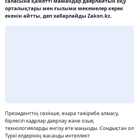
саласына қажетті мамандар даярлайтын оқу
орталықтары мен ғылыми мекемелер керек
екенін айтты, деп хабарлайды Zakon.kz.
Президенттің сөзінше, өзара тәжірибе алмасу,
бірлесіп кадрлар даярлау және озық
технологияларды енгізу өте маңызды. Сондықтан ол
Түркі елдерінің жасанды интеллект