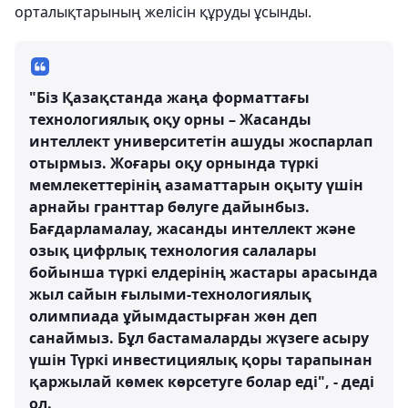
орталықтарының желісін құруды ұсынды.
"Біз Қазақстанда жаңа форматтағы
технологиялық оқу орны – Жасанды
интеллект университетін ашуды жоспарлап
отырмыз. Жоғары оқу орнында түркі
мемлекеттерінің азаматтарын оқыту үшін
арнайы гранттар бөлуге дайынбыз.
Бағдарламалау, жасанды интеллект және
озық цифрлық технология салалары
бойынша түркі елдерінің жастары арасында
жыл сайын ғылыми-технологиялық
олимпиада ұйымдастырған жөн деп
санаймыз. Бұл бастамаларды жүзеге асыру
үшін Түркі инвестициялық қоры тарапынан
қаржылай көмек көрсетуге болар еді", - деді
ол.