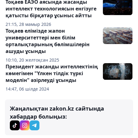
Тоқаев ЕАЭО аясында жасанды
интеллект технологиясын енгізуге
қатысты бірқатар ұсыныс айтты
21:15, 28 мамыр 2026
Тоқаев елімізде жапон
университеттері мен білім
орталықтарының бөлімшілерін
ашуды ұсынды
10:10, 20 желтоқсан 2025
Президент жасанды интеллектінің
көмегімен "Үлкен тілдік түркі
моделін" әзірлеуді ұсынды
14:47, 06 шілде 2024
Жаңалықтан zakon.kz сайтында
хабардар болыңыз: