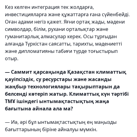
Кез келген интеграция тек жолдарға,
инвестицияларға және құжаттарға ғана сүйенбейді.
Оған адами негіз қажет. Яғни ортақ жады, мәдени
символдар, білім, рухани орталықтар және
гуманитарлық алмасулар керек. Осы тұрғыдан
алғанда Түркістан саясатты, тарихты, мәдениетті
және дипломатияны табиғи түрде тоғыстырып
отыр.
— Саммит қарсаңында Қазақстан климаттық
қауіпсіздік, су ресурстары және жасанды
жаңбыр технологиялары тақырыптарын да
белсенді көтеріп жатыр. Климаттық күн тәртібі
ТМҰ ішіндегі ынтымақтастықтың жаңа
бағытына айнала ала ма?
— Иә, әрі бұл ынтымақтастықтың ең маңызды
бағыттарының біріне айналуы мүмкін.