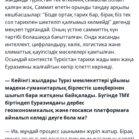
қалған жоқ. Саммит өтетін орынды таңдау арқылы
көшбасшылар: "Бізде ортақ тарих бар, бірақ біз тек
сол тарихпен шектеліп қалғымыз келмейді" дегенді
меңзеп тұрғандай. Оның үстіне саммиттің күн
тәртібі болашаққа бағытталған. Онда жасанды
интеллект, цифрландыру, көлік, логистика және
климаттық қауіпсіздік мәселелері қамтылған.
Осындай контексте Түркістан тарихи жады мен жаңа
Еуразияны жалғайтын көпір іспетті көрінеді.
— Кейінгі жылдары Түркі мемлекеттері ұйымы
мәдени-гуманитарлық бірлестік шеңберінен
шығып бара жатқаны байқалады. Бүгінде ТМҰ
біртіндеп Еуразиядағы дербес
геоэкономикалық және геосаяси платформаға
айналып келеді деуге бола ма?
— Иә, мұндай процесс шынымен жүріп жатыр. Бірақ
мұнда асығыс әрі даңғаза тұжырым жасаудың қажеті