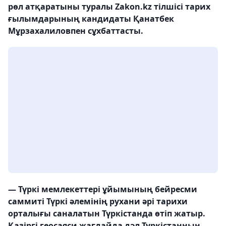
рөл атқаратыны туралы Zakon.kz тілшісі тарих
ғылымдарының кандидаты Қанатбек
Мұрзахалиловпен сұхбаттасты.
— Түркі мемлекеттері ұйымының бейресми
саммиті Түркі әлемінің рухани әрі тарихи
орталығы саналатын Түркістанда өтіп жатыр.
Қазіргі геосаяси жағдайда дәл Түркістанның