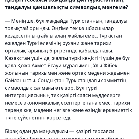
таңдалуы қаншалықты символдық мәнге ие?
— Меніңше, бұл жағдайда Түркістанның таңдалуы
толықтай орынды. Әңгіме тек көшбасшылар
кездесетін ыңғайлы алаң жайлы емес. Түркістан
ежелден Түркі әлемінің рухани және тарихи
орталықтарының бірі ретінде қабылданады.
Қазақстан үшін де, жалпы түркі кеңістігі үшін де бұл
қала Қожа Ахмет Ясауи мұрасымен, Ұлы Жібек
жолының тарихымен және ортақ мәдени жадымен
байланысты. Сондықтан Түркістандағы саммиттің
символдық салмағы өте зор. Бұл түркі
интеграциясының тек қазіргі саяси мүдделерге
немесе экономикалық есептерге ғана емес, тарихи
тереңдікке, мәдени негізге және өзіндік өркениеттік
тілге сүйенетінін көрсетеді.
Бірақ одан да маңыздысы — қазіргі геосаяси
жағдайда Түркістан тек өткеннің символы болып