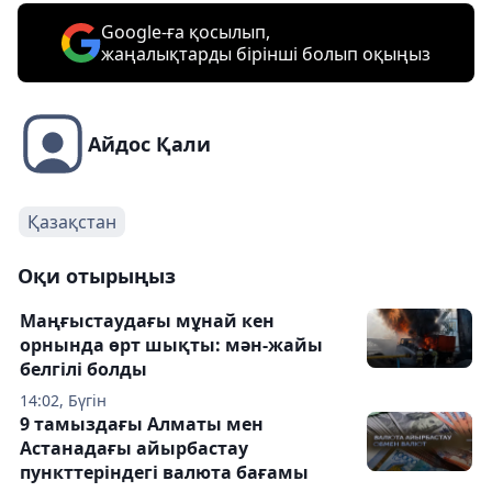
Google-ға қосылып,
жаңалықтарды бірінші болып оқыңыз
Айдос Қали
Қазақстан
Оқи отырыңыз
Маңғыстаудағы мұнай кен
орнында өрт шықты: мән-жайы
белгілі болды
14:02, Бүгін
9 тамыздағы Алматы мен
Астанадағы айырбастау
пункттеріндегі валюта бағамы