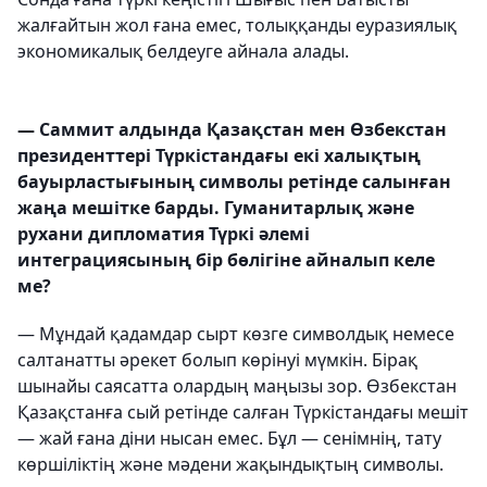
жалғайтын жол ғана емес, толыққанды еуразиялық
экономикалық белдеуге айнала алады.
— Саммит алдында Қазақстан мен Өзбекстан
президенттері Түркістандағы екі халықтың
бауырластығының символы ретінде салынған
жаңа мешітке барды. Гуманитарлық және
рухани дипломатия Түркі әлемі
интеграциясының бір бөлігіне айналып келе
ме?
— Мұндай қадамдар сырт көзге символдық немесе
салтанатты әрекет болып көрінуі мүмкін. Бірақ
шынайы саясатта олардың маңызы зор. Өзбекстан
Қазақстанға сый ретінде салған Түркістандағы мешіт
— жай ғана діни нысан емес. Бұл — сенімнің, тату
көршіліктің және мәдени жақындықтың символы.