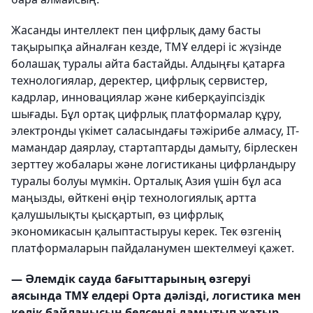
Жасанды интеллект пен цифрлық даму басты
тақырыпқа айналған кезде, ТМҰ елдері іс жүзінде
болашақ туралы айта бастайды. Алдыңғы қатарға
технологиялар, деректер, цифрлық сервистер,
кадрлар, инновациялар және киберқауіпсіздік
шығады. Бұл ортақ цифрлық платформалар құру,
электронды үкімет саласындағы тәжірибе алмасу, IT-
мамандар даярлау, стартаптарды дамыту, бірлескен
зерттеу жобалары және логистиканы цифрландыру
туралы болуы мүмкін. Орталық Азия үшін бұл аса
маңызды, өйткені өңір технологиялық артта
қалушылықты қысқартып, өз цифрлық
экономикасын қалыптастыруы керек. Тек өзгенің
платформаларын пайдаланумен шектелмеуі қажет.
— Әлемдік сауда бағыттарының өзгеруі
аясында ТМҰ елдері Орта дәлізді, логистика мен
көлік байланысын белсенді дамытып жатыр.