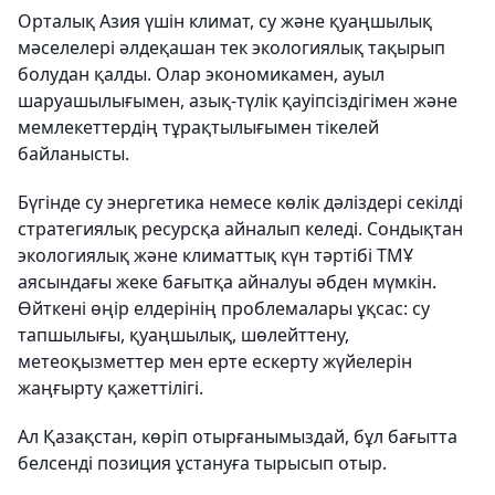
Орталық Азия үшін климат, су және қуаңшылық
мәселелері әлдеқашан тек экологиялық тақырып
болудан қалды. Олар экономикамен, ауыл
шаруашылығымен, азық-түлік қауіпсіздігімен және
мемлекеттердің тұрақтылығымен тікелей
байланысты.
Бүгінде су энергетика немесе көлік дәліздері секілді
стратегиялық ресурсқа айналып келеді. Сондықтан
экологиялық және климаттық күн тәртібі ТМҰ
аясындағы жеке бағытқа айналуы әбден мүмкін.
Өйткені өңір елдерінің проблемалары ұқсас: су
тапшылығы, қуаңшылық, шөлейттену,
метеоқызметтер мен ерте ескерту жүйелерін
жаңғырту қажеттілігі.
Ал Қазақстан, көріп отырғанымыздай, бұл бағытта
белсенді позиция ұстануға тырысып отыр.