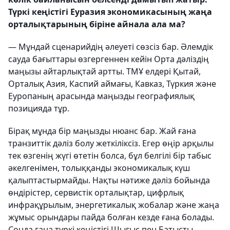
Түркі кеңістігі Еуразия экономикасының жаңа
орталықтарының біріне айнала ала ма?
— Мұндай сценарийдің әлеуеті сөзсіз бар. Әлемдік
сауда бағыттары өзгергеннен кейін Орта дәліздің
маңызы айтарлықтай артты. ТМҰ елдері Қытай,
Орталық Азия, Каспий аймағы, Кавказ, Түркия және
Еуропаның арасында маңызды географиялық
позицияда тұр.
Бірақ мұнда бір маңызды нюанс бар. Жай ғана
транзиттік дәліз болу жеткіліксіз. Егер өңір арқылы
тек өзгенің жүгі өтетін болса, бұл белгілі бір табыс
әкелгенімен, толыққанды экономикалық күш
қалыптастырмайды. Нақты нәтиже дәліз бойында
өндірістер, сервистік орталықтар, цифрлық
инфрақұрылым, энергетикалық жобалар және жаңа
жұмыс орындары пайда болған кезде ғана болады.
Сонда ғана түркі кеңістігі Шығыс пен Батысты