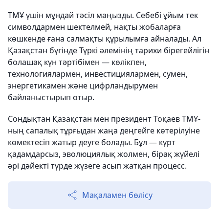
ТМҰ үшін мұндай тәсіл маңызды. Себебі ұйым тек
символдармен шектелмей, нақты жобаларға
көшкенде ғана салмақты құрылымға айналады. Ал
Қазақстан бүгінде Түркі әлемінің тарихи бірегейлігін
болашақ күн тәртібімен — көлікпен,
технологиялармен, инвестициялармен, сумен,
энергетикамен және цифрландырумен
байланыстырып отыр.
Сондықтан Қазақстан мен президент Тоқаев ТМҰ-
ның сапалық тұрғыдан жаңа деңгейге көтерілуіне
көмектесіп жатыр деуге болады. Бұл — күрт
қадамдарсыз, эволюциялық жолмен, бірақ жүйелі
әрі дәйекті түрде жүзеге асып жатқан процесс.
Мақаламен бөлісу