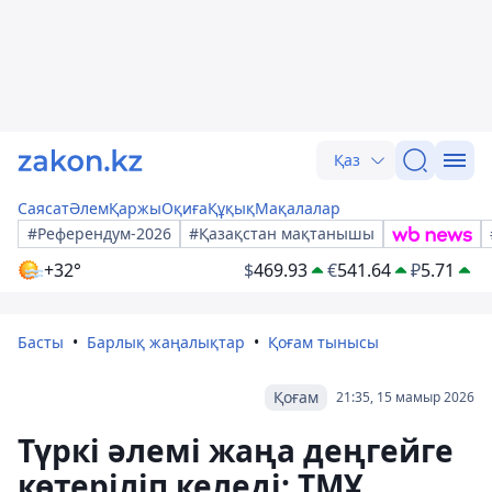
Қаз
Саясат
Әлем
Қаржы
Оқиға
Құқық
Мақалалар
#Референдум-2026
#Қазақстан мақтанышы
+32°
$
469.93
€
541.64
₽
5.71
Басты
Барлық жаңалықтар
Қоғам тынысы
Қоғам
21:35, 15 мамыр 2026
Түркі әлемі жаңа деңгейге
көтеріліп келеді: ТМҰ