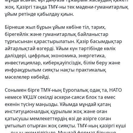
жоқ. Қазіргі таңда ТМҰ-ны тек мәдени-гуманитарлық
ұйым ретінде қабылдау қиын.
Бірнеше жыл бұрын ұйым көбіне тіл, тарих,
бірегейлік және гуманитарлық байланыстар
тұрғысынан қарастырылатын. Қазір басымдықтар
айтарлықтай өзгерді. Ұйым күн тәртібінде көлік
дәліздері, цифрлық экономика, энергетика,
инвестициялар, киберқауіпсіздік, білім беру және
инфрақұрылым сияқты нақты практикалық
мәселелер көбейді.
Сонымен бірге ТМҰ-ның Еуропалық одақ та, НАТО
немесе ҰҚШҰ секілді әскери-саяси блок та емес
екенін түсіну маңызды. Ұйымда мұндай қатаң
институционалдық құрылым жоқ және оған
қатысушы мемлекеттердің өзі де әзірге соған
ұмтылып отырған жоқ сияқты. ТМҰ-ның қазіргі күші
— оның икемділігінде. Мұндай формат бірнеше