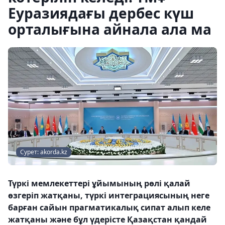
Еуразиядағы дербес күш
орталығына айнала ала ма
Сурет: akorda.kz
Түркі мемлекеттері ұйымының рөлі қалай
өзгеріп жатқаны, түркі интеграциясының неге
барған сайын прагматикалық сипат алып келе
жатқаны және бұл үдерісте Қазақстан қандай