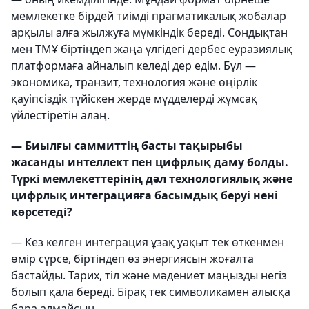
мемлекетке бірдей тиімді прагматикалық жобалар
арқылы алға жылжуға мүмкіндік береді. Сондықтан
мен ТМҰ біртіндеп жаңа үлгідегі дербес еуразиялық
платформаға айналып келеді дер едім. Бұл —
экономика, транзит, технология және өңірлік
қауіпсіздік түйіскен жерде мүдделерді жұмсақ
үйлестіретін алаң.
— Биылғы саммиттің басты тақырыбы
жасанды интеллект пен цифрлық даму болды.
Түркі мемлекеттерінің дәл технологиялық және
цифрлық интеграцияға басымдық беруі нені
көрсетеді?
— Кез келген интеграция ұзақ уақыт тек өткенмен
өмір сүрсе, біртіндеп өз энергиясын жоғалта
бастайды. Тарих, тіл және мәдениет маңызды негіз
болып қала береді. Бірақ тек символикамен алысқа
бара алмайсың.