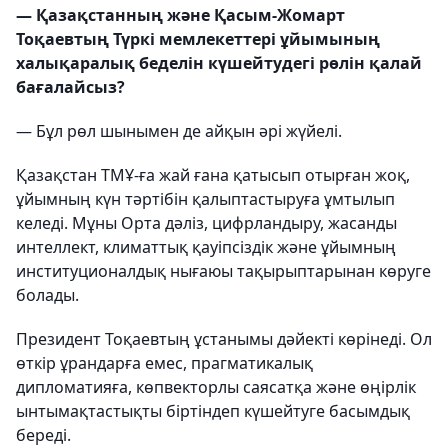
— Қазақстанның және Қасым-Жомарт
Тоқаевтың Түркі мемлекеттері ұйымының
халықаралық беделін күшейтудегі рөлін қалай
бағалайсыз?
— Бұл рөл шынымен де айқын әрі жүйелі.
Қазақстан ТМҰ-ға жай ғана қатысып отырған жоқ,
ұйымның күн тәртібін қалыптастыруға ұмтылып
келеді. Мұны Орта дәліз, цифрландыру, жасанды
интеллект, климаттық қауіпсіздік және ұйымның
институционалдық нығаюы тақырыптарынан көруге
болады.
Президент Тоқаевтың ұстанымы дәйекті көрінеді. Ол
өткір ұрандарға емес, прагматикалық
дипломатияға, көпвекторлы саясатқа және өңірлік
ынтымақтастықты біртіндеп күшейтуге басымдық
береді.