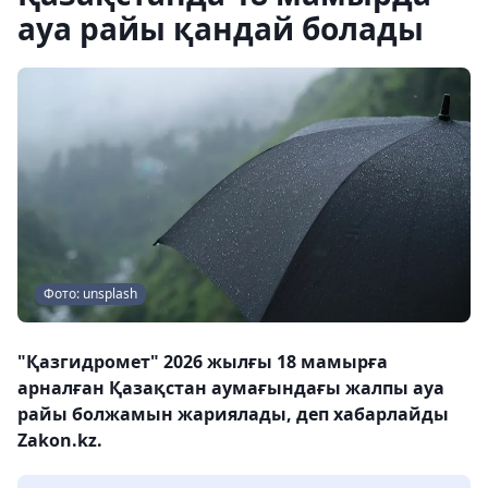
ауа райы қандай болады
Фото: unsplash
"Қазгидромет" 2026 жылғы 18 мамырға
арналған Қазақстан аумағындағы жалпы ауа
райы болжамын жариялады, деп хабарлайды
Zakon.kz.