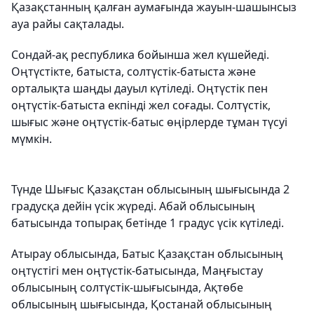
Қазақстанның қалған аумағында жауын-шашынсыз
ауа райы сақталады.
Сондай-ақ республика бойынша жел күшейеді.
Оңтүстікте, батыста, солтүстік-батыста және
орталықта шаңды дауыл күтіледі. Оңтүстік пен
оңтүстік-батыста екпінді жел соғады. Солтүстік,
шығыс және оңтүстік-батыс өңірлерде тұман түсуі
мүмкін.
Түнде Шығыс Қазақстан облысының шығысында 2
градусқа дейін үсік жүреді. Абай облысының
батысында топырақ бетінде 1 градус үсік күтіледі.
Атырау облысында, Батыс Қазақстан облысының
оңтүстігі мен оңтүстік-батысында, Маңғыстау
облысының солтүстік-шығысында, Ақтөбе
облысының шығысында, Қостанай облысының