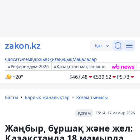
Қаз
Саясат
Әлем
Қаржы
Оқиға
Құқық
Мақалалар
#Референдум-2026
#Қазақстан мақтанышы
+20°
$
467.48
€
539.52
₽
5.73
Басты
Барлық жаңалықтар
Қоғам тынысы
Қоғам
15:14, 17 мамыр 2026
Жаңбыр, бұршақ және жел:
Қазақстанда 18 мамырда