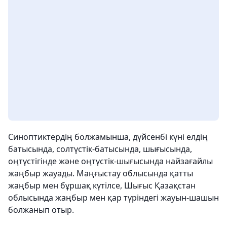
Синоптиктердің болжамынша, дүйсенбі күні елдің
батысында, солтүстік-батысында, шығысында,
оңтүстігінде және оңтүстік-шығысында найзағайлы
жаңбыр жауады. Маңғыстау облысында қатты
жаңбыр мен бұршақ күтілсе, Шығыс Қазақстан
облысында жаңбыр мен қар түріндегі жауын-шашын
болжанып отыр.