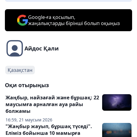
Google-ға қосылып,
жаңалықтарды бірінші болып оқыңыз
Айдос Қали
Қазақстан
Оқи отырыңыз
Жаңбыр, найзағай және бұршақ: 22
маусымға арналған ауа райы
болжамы
16:59, 21 маусым 2026
"Жаңбыр жауып, бұршақ түседі".
Еліміз бойынша 10 мамырға