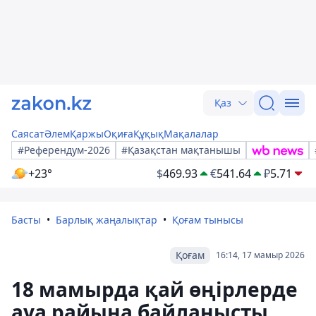
Қаз
Саясат
Әлем
Қаржы
Оқиға
Құқық
Мақалалар
#Референдум-2026
#Қазақстан мақтанышы
+23°
$
469.93
€
541.64
₽
5.71
Басты
Барлық жаңалықтар
Қоғам тынысы
Қоғам
16:14, 17 мамыр 2026
18 мамырда қай өңірлерде
ауа райына байланысты