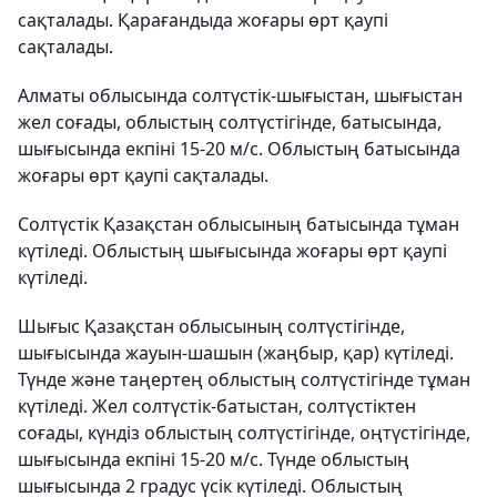
сақталады. Қарағандыда жоғары өрт қаупі
сақталады.
Алматы облысында солтүстік-шығыстан, шығыстан
жел соғады, облыстың солтүстігінде, батысында,
шығысында екпіні 15-20 м/с. Облыстың батысында
жоғары өрт қаупі сақталады.
Солтүстік Қазақстан облысының батысында тұман
күтіледі. Облыстың шығысында жоғары өрт қаупі
күтіледі.
Шығыс Қазақстан облысының солтүстігінде,
шығысында жауын-шашын (жаңбыр, қар) күтіледі.
Түнде және таңертең облыстың солтүстігінде тұман
күтіледі. Жел солтүстік-батыстан, солтүстіктен
соғады, күндіз облыстың солтүстігінде, оңтүстігінде,
шығысында екпіні 15-20 м/с. Түнде облыстың
шығысында 2 градус үсік күтіледі. Облыстың