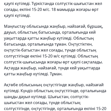
қаупі күтіледі. Түркістанда солтүстік-шығыстан жел
соғады, екпіні 15-20 м/с. 18 мамырда жоғары өрт
қаупі күтіледі.
Маңғыстау облысында жаңбыр, найзағай, бұршақ,
дауыл, облыстың батысында, орталығында кей
уақыттарда қатты жаңбыр күтіледі. Облыстың
батысында, орталығында тұман. Оңтүстіктен,
оңтүстік-батыстан жел соғады, түнде облыстың
солтүстігінде екпіні 15-20 м/с күтіледі. Облыстың
солтүстік-шығысында жоғары өрт қаупі сақталады.
Ақтауда жаңбыр, найзағай, түнде кей уақыттарда
қатты жаңбыр күтіледі. Тұман.
Ақтөбе облысының оңтүстігінде жаңбыр, найзағай
күтіледі. Күндіз облыстың оңтүстігінде, орталығында
шаңды дауыл күтіледі. Шығыстан, солтүстік-
шығыстан жел соғады, түнде облыстың
солтүстігінде, оңтүстігінде, орталығында екпіні 15-20