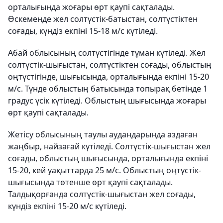
орталығында жоғары өрт қаупі сақталады.
Өскеменде жел солтүстік-батыстан, солтүстіктен
соғады, күндіз екпіні 15-18 м/с күтіледі.
Абай облысының солтүстігінде тұман күтіледі. Жел
солтүстік-шығыстан, солтүстіктен соғады, облыстың
оңтүстігінде, шығысында, орталығында екпіні 15-20
м/с. Түнде облыстың батысында топырақ бетінде 1
градус үсік күтіледі. Облыстың шығысында жоғары
өрт қаупі сақталады.
Жетісу облысының таулы аудандарында аздаған
жаңбыр, найзағай күтіледі. Солтүстік-шығыстан жел
соғады, облыстың шығысында, орталығында екпіні
15-20, кей уақыттарда 25 м/с. Облыстың оңтүстік-
шығысында төтенше өрт қаупі сақталады.
Талдықорғанда солтүстік-шығыстан жел соғады,
күндіз екпіні 15-20 м/с күтіледі.