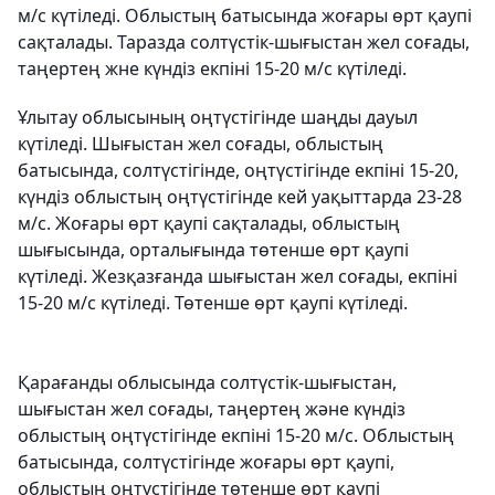
м/с күтіледі. Облыстың батысында жоғары өрт қаупі
сақталады. Таразда солтүстік-шығыстан жел соғады,
таңертең жне күндіз екпіні 15-20 м/с күтіледі.
Ұлытау облысының оңтүстігінде шаңды дауыл
күтіледі. Шығыстан жел соғады, облыстың
батысында, солтүстігінде, оңтүстігінде екпіні 15-20,
күндіз облыстың оңтүстігінде кей уақыттарда 23-28
м/с. Жоғары өрт қаупі сақталады, облыстың
шығысында, орталығында төтенше өрт қаупі
күтіледі. Жезқазғанда шығыстан жел соғады, екпіні
15-20 м/с күтіледі. Төтенше өрт қаупі күтіледі.
Қарағанды облысында солтүстік-шығыстан,
шығыстан жел соғады, таңертең және күндіз
облыстың оңтүстігінде екпіні 15-20 м/с. Облыстың
батысында, солтүстігінде жоғары өрт қаупі,
облыстың оңтүстігінде төтенше өрт қаупі