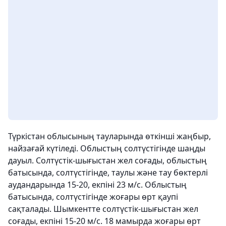
Түркістан облысының тауларында өткінші жаңбыр,
найзағай күтіледі. Облыстың солтүстігінде шаңды
дауыл. Солтүстік-шығыстан жел соғады, облыстың
батысында, солтүстігінде, таулы және тау бөктерлі
аудандарында 15-20, екпіні 23 м/с. Облыстың
батысында, солтүстігінде жоғары өрт қаупі
сақталады. Шымкентте солтүстік-шығыстан жел
соғады, екпіні 15-20 м/с. 18 мамырда жоғары өрт