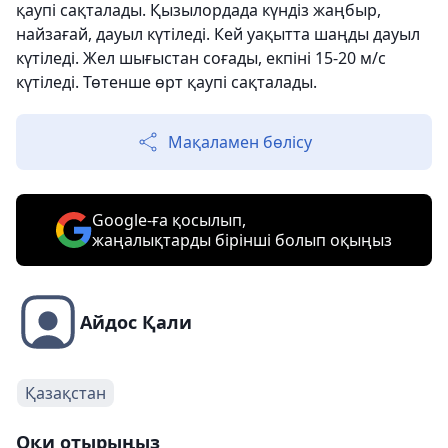
қаупі сақталады. Қызылордада күндіз жаңбыр,
найзағай, дауыл күтіледі. Кей уақытта шаңды дауыл
күтіледі. Жел шығыстан соғады, екпіні 15-20 м/с
күтіледі. Төтенше өрт қаупі сақталады.
Мақаламен бөлісу
Google-ға қосылып,
жаңалықтарды бірінші болып оқыңыз
Айдос Қали
Қазақстан
Оқи отырыңыз