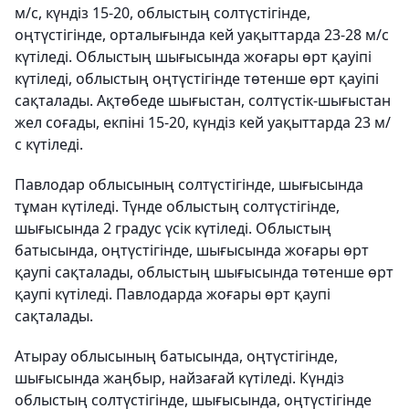
м/с, күндіз 15-20, облыстың солтүстігінде,
оңтүстігінде, орталығында кей уақыттарда 23-28 м/с
күтіледі. Облыстың шығысында жоғары өрт қауіпі
күтіледі, облыстың оңтүстігінде төтенше өрт қауіпі
сақталады. Ақтөбеде шығыстан, солтүстік-шығыстан
жел соғады, екпіні 15-20, күндіз кей уақыттарда 23 м/
с күтіледі.
Павлодар облысының солтүстігінде, шығысында
тұман күтіледі. Түнде облыстың солтүстігінде,
шығысында 2 градус үсік күтіледі. Облыстың
батысында, оңтүстігінде, шығысында жоғары өрт
қаупі сақталады, облыстың шығысында төтенше өрт
қаупі күтіледі. Павлодарда жоғары өрт қаупі
сақталады.
Атырау облысының батысында, оңтүстігінде,
шығысында жаңбыр, найзағай күтіледі. Күндіз
облыстың солтүстігінде, шығысында, оңтүстігінде