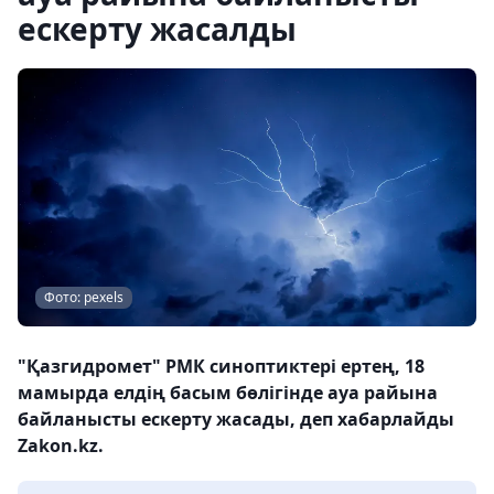
ескерту жасалды
Фото: pexels
"Қазгидромет" РМК синоптиктері ертең, 18
мамырда елдің басым бөлігінде ауа райына
байланысты ескерту жасады, деп хабарлайды
Zakon.kz.