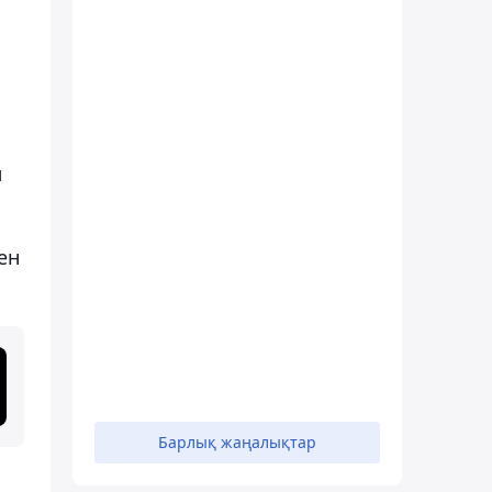
л
ен
Барлық жаңалықтар