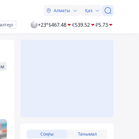
Алматы
Қаз
+23°
$
467.48
€
539.52
₽
5.73
алтері
ам
Соңғы
Танымал