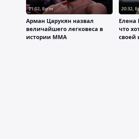
21:02, Бүгін
20:32, Б
Арман Царукян назвал
Елена 
величайшего легковеса в
что хо
истории ММА
своей 