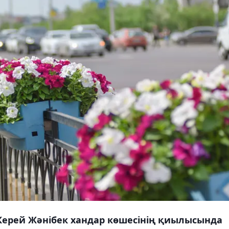
Керей Жәнібек хандар көшесінің қиылысында