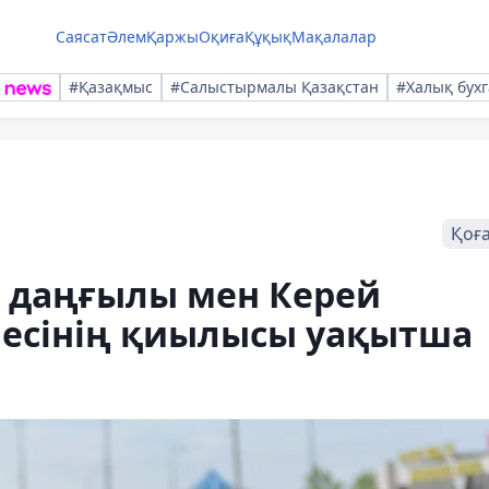
Саясат
Әлем
Қаржы
Оқиға
Құқық
Мақалалар
#Қазақмыс
#Салыстырмалы Қазақстан
#Халық бухг
Қоғ
и даңғылы мен Керей
шесінің қиылысы уақытша