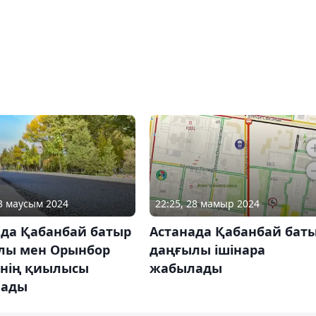
03 маусым 2024
22:25, 28 мамыр 2024
ада Қабанбай батыр
Астанада Қабанбай бат
лы мен Орынбор
даңғылы ішінара
інің қиылысы
жабылады
лады