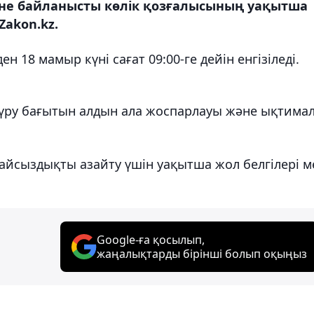
не байланысты көлік қозғалысының уақытша
akon.kz.
н 18 мамыр күні сағат 09:00-ге дейін енгізіледі.
жүру бағытын алдын ала жоспарлауы және ықтима
олайсыздықты азайту үшін уақытша жол белгілері м
Google-ға қосылып,
жаңалықтарды бірінші болып оқыңыз