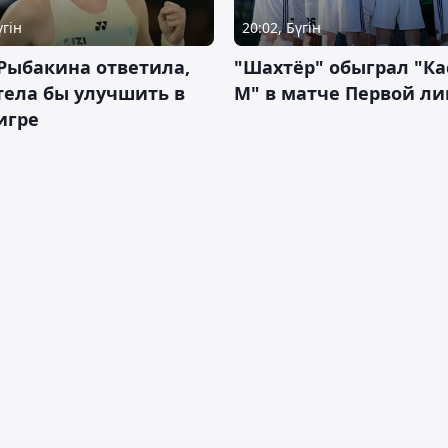
үгін
20:02, Бүгін
Рыбакина ответила,
"Шахтёр" обыграл "К
тела бы улучшить в
М" в матче Первой ли
игре