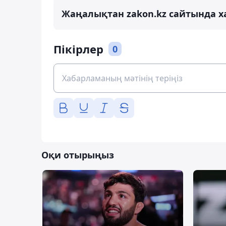
Жаңалықтан zakon.kz сайтында х
Пікірлер
0
Оқи отырыңыз