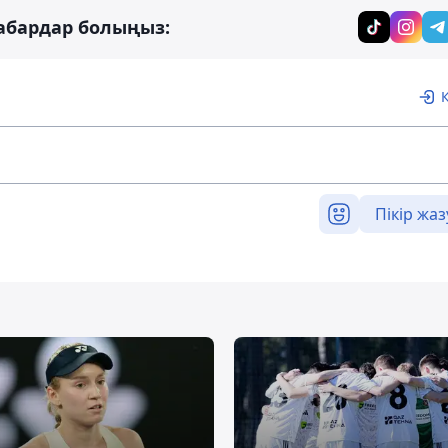
абардар болыңыз:
Пікір жаз