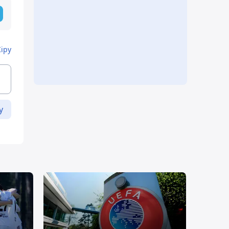
Кіру
у