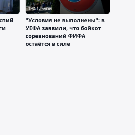
19:51, Бүгін
аспий
"Условия не выполнены": в
ги
УЕФА заявили, что бойкот
соревнований ФИФА
остаётся в силе