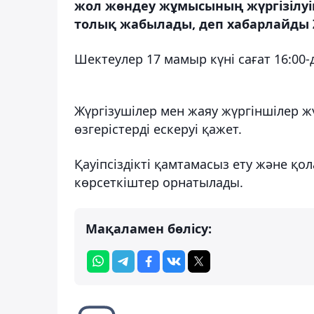
жол жөндеу жұмысының жүргізілуі
толық жабылады, деп хабарлайды Z
Шектеулер 17 мамыр күні сағат 16:00-де
Жүргізушілер мен жаяу жүргіншілер 
өзгерістерді ескеруі қажет.
Қауіпсіздікті қамтамасыз ету және қ
көрсеткіштер орнатылады.
Мақаламен бөлісу: