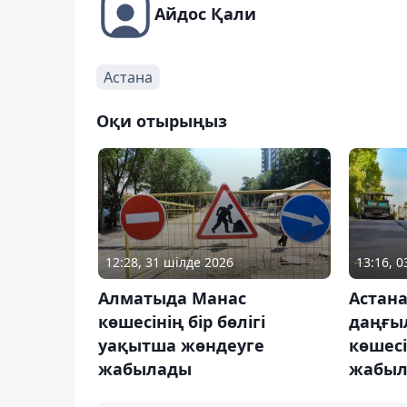
Айдос Қали
Астана
Оқи отырыңыз
12:28, 31 шілде 2026
13:16, 
Алматыда Манас
Астан
көшесінің бір бөлігі
даңғы
уақытша жөндеуге
көшес
жабылады
жабы