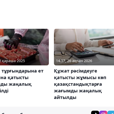
12 қараша 2025
14:57, 26 ақпан 2026
а тұрғындарына ет
Құжат рәсімдеуге
ына қатысты
қатысты жұмысы көп
ды жаңалық
қазақстандықтарға
ілді
жағымды жаңалық
айтылды