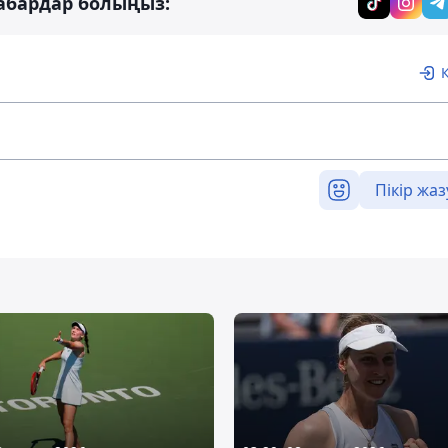
абардар болыңыз:
Пікір жаз