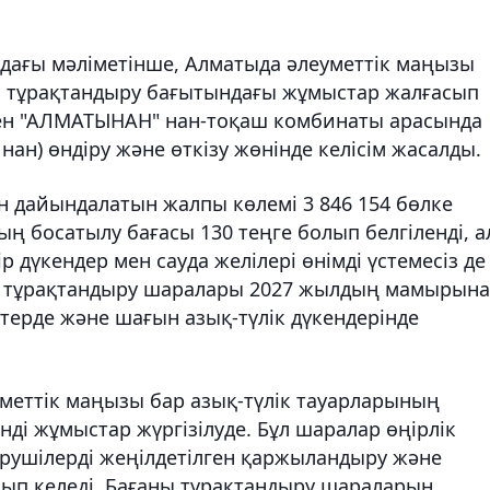
рдағы мәліметінше, Алматыда әлеуметтік маңызы
н тұрақтандыру бағытындағы жұмыстар жалғасып
мен "АЛМАТЫНАН" нан-тоқаш комбинаты арасында
нан) өндіру және өткізу жөнінде келісім жасалды.
ан дайындалатын жалпы көлемі 3 846 154 бөлке
ң босатылу бағасы 130 теңге болып белгіленді, а
р дүкендер мен сауда желілері өнімді үстемесіз де
ын тұрақтандыру шаралары 2027 жылдың мамырына
ттерде және шағын азық-түлік дүкендерінде
уметтік маңызы бар азық-түлік тауарларының
і жұмыстар жүргізілуде. Бұл шаралар өңірлік
ірушілерді жеңілдетілген қаржыландыру және
ып келеді. Бағаны тұрақтандыру шараларын