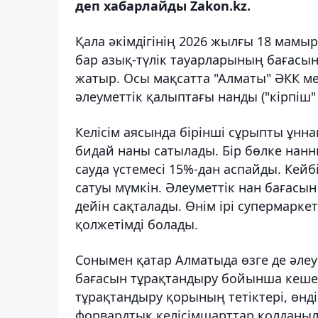
деп хабарлайды Zakon.kz.
Қала әкімдігінің 2026 жылғы 18 мамы
бар азық-түлік тауарларының бағасы
жатыр. Осы мақсатта "Алматы" ӘКК 
әлеуметтік қалыптағы нанды ("кірпіш" 
Келісім аясында бірінші сұрыпты ұнн
бидай наны сатылады. Бір бөлке нанны
сауда үстемесі 15%-дан аспайды. Кейбі
сатуы мүмкін. Әлеуметтік нан бағас
дейін сақталады. Өнім ірі супермарке
қолжетімді болады.
Сонымен қатар Алматыда өзге де әле
бағасын тұрақтандыру бойынша кешенд
тұрақтандыру қорының тетіктері, өнд
форвардтық келісімшарттар қолданыл