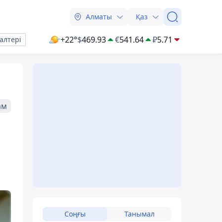
Алматы
Қаз
+22°
$
469.93
€
541.64
₽
5.71
алтері
ам
Соңғы
Танымал