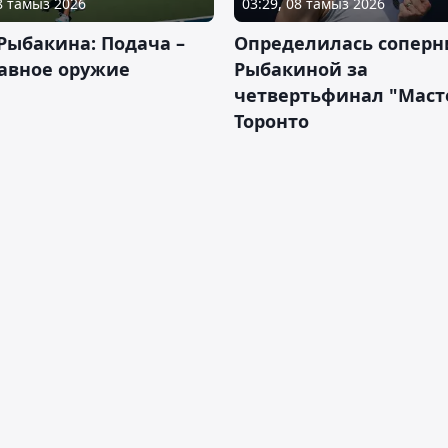
08 тамыз 2026
03:29, 08 тамыз 2026
Рыбакина: Подача –
Определилась соперн
авное оружие
Рыбакиной за
четвертьфинал "Масте
Торонто