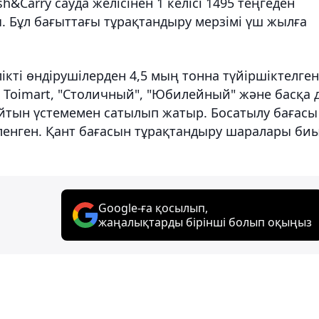
Carry сауда желісінен 1 келісі 1495 теңгеден
. Бұл бағыттағы тұрақтандыру мерзімі үш жылға
ікті өндірушілерден 4,5 мың тонна түйіршіктелген
, Toimart, "Столичный", "Юбилейный" және басқа 
йтын үстемемен сатылып жатыр. Босатылу бағасы
гіленген. Қант бағасын тұрақтандыру шаралары би
Google-ға қосылып,
жаңалықтарды бірінші болып оқыңыз