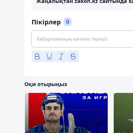
Жаңалықтан zakon.kz сайтында х
Пікірлер
0
Оқи отырыңыз