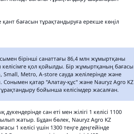
е қант бағасын тұрақтандыруға ерекше көңіл
асымен бірінші санаттағы 86,4 млн жұмыртқаны
ы келісімге қол қойылды. Бір жұмыртқаның бағасы
Small, Metro, A-store сауда желілерінде және
. Сонымен қатар "Алатау-құс" және Nauryz Agro KZ
тұрақтандыру бойынша келісімдер жасалған.
дүкендерінде сан еті мен жілігі 1 келісі 1100
тылып жатыр. Бұдан бөлек, Nauryz Agro KZ
ғасы 1 келісі үшін 1300 теңге деңгейінде