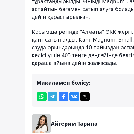
тұрақтандырылды. Өнімді Magnum Cash&
аспайтын бағамен сатып алуға болады
дейін қарастырылған.
Қосымша ретінде "Алматы" ӘКК жергіл
қант сатып алды. Қант Magnum, Small
сауда орындарында 10 пайыздан аспа
келісі үшін 405 теңге деңгейінде бел
қараша айына дейін жалғасады.
Мақаламен бөлісу:
Айгерим Тарина