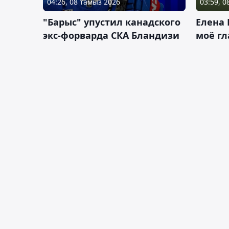
04:26, 08 тамыз 2026
03:59, 
"Барыс" упустил канадского
Елена 
экс-форварда СКА Бландизи
моё гл