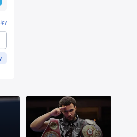
Кіру
у