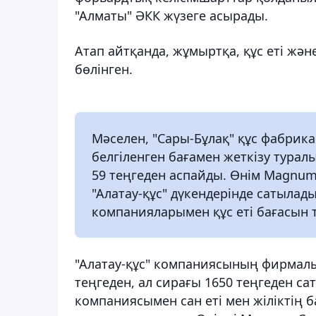
"Алматы" ӘКК жүзеге асырады.
Атап айтқанда, жұмыртқа, құс еті жән
бөлінген.
Мәселен, "Сары-Бұлақ" құс фабрик
белгіленген бағамен жеткізу турал
59 теңгеден аспайды. Өнім Magnum, 
"Алатау-құс" дүкендерінде сатылады
компанияларымен құс еті бағасын 
"Алатау-құс" компаниясының фирмалық 
теңгеден, ал сирағы 1650 теңгеден са
компаниясымен сан еті мен жіліктің ба