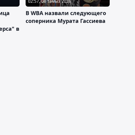
02:57, 08 тамыз 2026
ица
В WBA назвали следующего
соперника Мурата Гассиева
рса" в