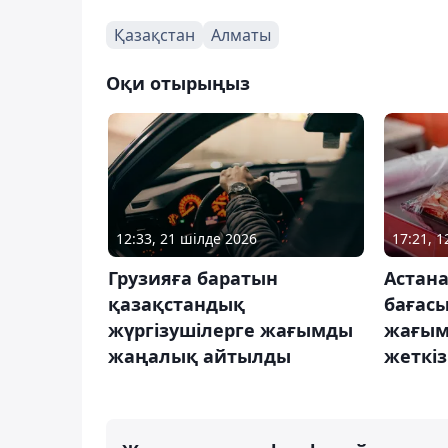
Қазақстан
Алматы
Оқи отырыңыз
12:33, 21 шілде 2026
17:21, 
Грузияға баратын
Астан
қазақстандық
бағас
жүргізушілерге жағымды
жағым
жаңалық айтылды
жеткіз