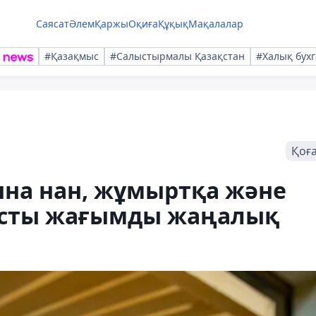
Саясат
Әлем
Қаржы
Оқиға
Құқық
Мақалалар
#Қазақмыс
#Салыстырмалы Қазақстан
#Халық бухг
Қоғ
на нан, жұмыртқа және
ысты жағымды жаңалық