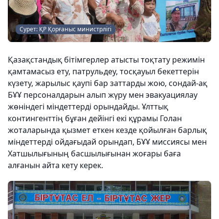
Сурет: ҚР Қорғаныс министрлігі
Қазақстандық бітімгерлер атысты тоқтату режимін
қамтамасыз ету, патрульдеу, тосқауыл бекеттерін
күзету, жарылыс қаупі бар заттарды жою, сондай-ақ
БҰҰ персоналдарын алып жүру мен эвакуациялау
жөніндегі міндеттерді орындайды. Ұлттық
контингенттің бұған дейінгі екі құрамы Голан
жоталарында қызмет еткен кезде қойылған барлық
міндеттерді ойдағыдай орындап, БҰҰ миссиясы мен
Хатшылығының басшылығынан жоғары баға
алғанын айта кету керек.