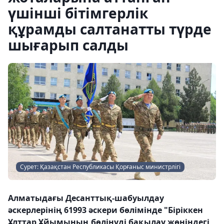
үшінші бітімгерлік
құрамды салтанатты түрде
шығарып салды
Сурет: Қазақстан Республикасы Қорғаныс министрлігі
Алматыдағы Десанттық-шабуылдау
әскерлерінің 61993 әскери бөлімінде "Біріккен
Ұлттар Ұйымының бөлінуді бақылау жөніндегі