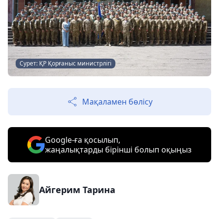
Сурет: ҚР Қорғаныс министрлігі
Мақаламен бөлісу
Google-ға қосылып,
жаңалықтарды бірінші болып оқыңыз
Айгерим Тарина