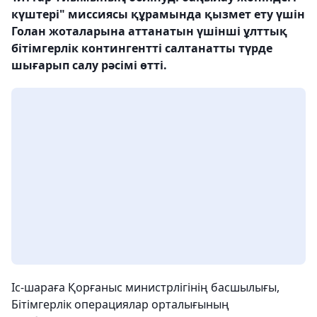
күштері" миссиясы құрамында қызмет ету үшін
Голан жоталарына аттанатын үшінші ұлттық
бітімгерлік контингентті салтанатты түрде
шығарып салу рәсімі өтті.
Іс-шараға Қорғаныс министрлігінің басшылығы,
Бітімгерлік операциялар орталығының