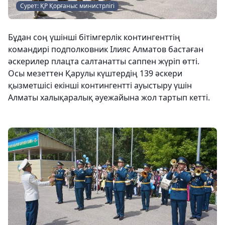
Сурет: ҚР Қорғаныс министрлігі
Бұдан соң үшінші бітімгерлік контингенттің
командирі подполковник Ілияс Алматов бастаған
әскерилер плацта салтанатты саппен жүріп өтті.
Осы мезеттен Қарулы күштердің 139 әскери
қызметшісі екінші контингентті ауыстыру үшін
Алматы халықаралық әуежайына жол тартып кетті.