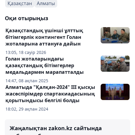
Қазақстан
Алматы
Оқи отырыңыз
Қазақстандық үшінші ұлттық
бітімгерлік контингент Голан
жоталарына аттануға дайын
13:05, 18 сәуір 2026
Голан жоталарындағы
қазақстандық бітімгерлер
медальдармен марапатталды
14:47, 08 ақпан 2025
Алматыда "Қалқан-2024" III қысқы
жасөспірімдер спартакиадасының
қорытындысы белгілі болды
18:02, 29 ақпан 2024
Жаңалықтан zakon.kz сайтында