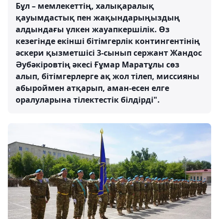
Бұл – мемлекеттің, халықаралық
қауымдастық пен жақындарыңыздың
алдындағы үлкен жауапкершілік. Өз
кезегінде екінші бітімгерлік контингентінің
әскери қызметшісі 3-сынып сержант Жандос
Әубәкіровтің әкесі Ғұмар Маратұлы сөз
алып, бітімгерлерге ақ жол тілеп, миссияны
абыроймен атқарып, аман-есен елге
оралуларына тілектестік білдірді".