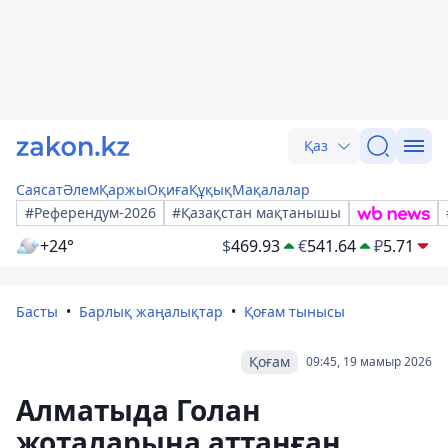
Қаз
Саясат
Әлем
Қаржы
Оқиға
Құқық
Мақалалар
#Референдум-2026
#Қазақстан мақтанышы
+24°
$
469.93
€
541.64
₽
5.71
Басты
Барлық жаңалықтар
Қоғам тынысы
Қоғам
09:45, 19 мамыр 2026
Алматыда Голан
жоталарына аттанған