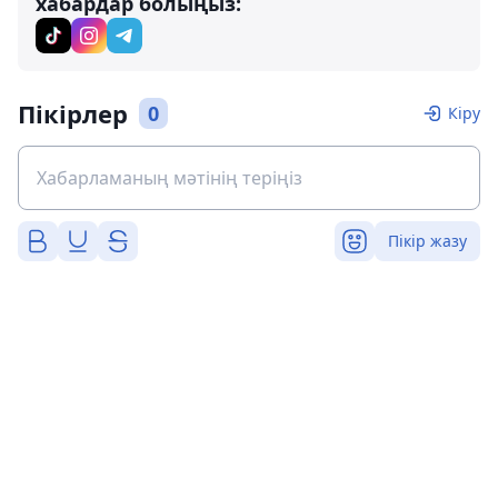
хабардар болыңыз:
Пікірлер
0
Кіру
Пікір жазу