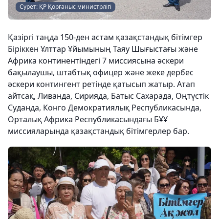
Сурет: ҚР Қорғаныс министрлігі
Қазіргі таңда 150-ден астам қазақстандық бітімгер
Біріккен Ұлттар Ұйымының Таяу Шығыстағы және
Африка континентіндегі 7 миссиясына әскери
бақылаушы, штабтық офицер және жеке дербес
әскери контингент ретінде қатысып жатыр. Атап
айтсақ, Ливанда, Сирияда, Батыс Сахарада, Оңтүстік
Суданда, Конго Демократиялық Республикасында,
Орталық Африка Республикасындағы БҰҰ
миссияларында қазақстандық бітімгерлер бар.