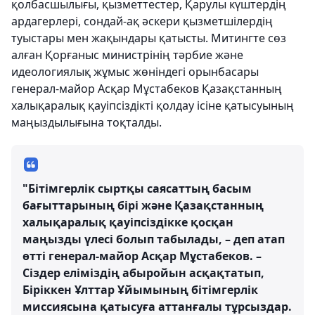
қолбасшылығы, қызметтестер, Қарулы күштердің
ардагерлері, сондай-ақ әскери қызметшілердің
туыстары мен жақындары қатысты. Митингте сөз
алған Қорғаныс министрінің тәрбие және
идеологиялық жұмыс жөніндегі орынбасары
генерал-майор Асқар Мұстабеков Қазақстанның
халықаралық қауіпсіздікті қолдау ісіне қатысуының
маңыздылығына тоқталды.
"Бітімгерлік сыртқы саясаттың басым
бағыттарының бірі және Қазақстанның
халықаралық қауіпсіздікке қосқан
маңызды үлесі болып табылады, – деп атап
өтті генерал-майор Асқар Мұстабеков. –
Сіздер еліміздің абыройын асқақтатып,
Біріккен Ұлттар Ұйымының бітімгерлік
миссиясына қатысуға аттанғалы тұрсыздар.