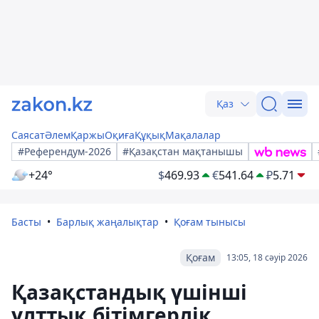
Қаз
Саясат
Әлем
Қаржы
Оқиға
Құқық
Мақалалар
#Референдум-2026
#Қазақстан мақтанышы
+24°
$
469.93
€
541.64
₽
5.71
Басты
Барлық жаңалықтар
Қоғам тынысы
Қоғам
13:05, 18 сәуір 2026
Қазақстандық үшінші
ұлттық бітімгерлік