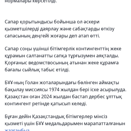
нормалары көрсетілді.
Сапар қорытындысы бойынша ол әскери
қызметшілерді даярлау және сабақтарды өткізу
сапасының деңгейі жоғары деп атап өтті.
Сапар соңы үшінші бітімгерлік контингенттің жеке
құрамын салтанатты сапқа тұрғызумен аяқталды.
Қорғаныс ведомствосының атынан жеке құрамға
бағалы сыйлық табыс етілді.
БҰҰ-ның Голан жоталарындағы бөлінген аймақты
бақылау миссиясы 1974 жылдан бері іске асырылуда.
Қазақстан оған 2024 жылдан бастап дербес ұлттық
контингент ретінде қатысып келеді.
Бұған дейін Қазақстандық бітімгерлер мінсіз
қызметі үшін БҰҰ медальдарымен марапатталғанын
жазғанбыз
.