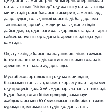
ҚР Қорғаныс министрлігі Бітімгерлік операциялар
орталығының "Бітімгер" оқу-жаттығу орталығында
министрдің орынбасарына әскери қызметшілерді
даярлаудың толық циклі көрсетілді. Бағдарлама
тактикалық, арнайы, медициналық және тілдік
дайындықты, одан өзге халықаралық стандарттарға
сәйкес көпұлтты ортадағы іс-әрекеттерді оқытуды
қамтиды.
Оқыту кезінде барынша жауапкершілікпен жұмыс
істеуге және шетелдік контингенттермен өзара іс-
әрекетке жіті назар аударылады.
Мұстабеков орталықтың оқу-материалдық
базасымен танысып, қызмет көрсету шарттары мен
оқу процесін қалай ұйымдастырылатынын тексерді.
Бұдан басқа оған бітімгерлердің заманауи
жабдықтары мен БҰҰ миссиясына жіберілетін жеке
құрамды қамтамасыз етудің қолданыстағы