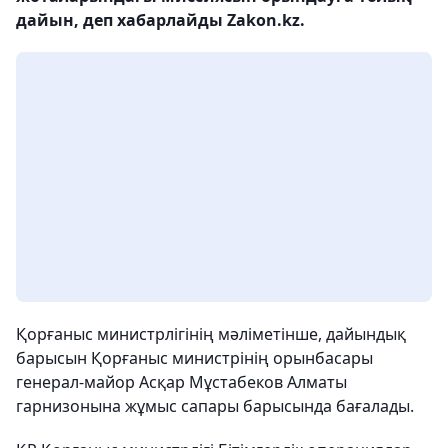
дайын, деп хабарлайды Zakon.kz.
Қорғаныс министрлігінің мәліметінше, дайындық
барысын Қорғаныс министрінің орынбасары
генерал-майор Асқар Мұстабеков Алматы
гарнизонына жұмыс сапары барысында бағалады.