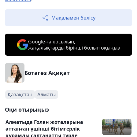
Мақаламен бөлісу
Google-ға қосылып,
жаңалықтарды бірінші болып оқыңыз
Ботагөз Ақиқат
Қазақстан
Алматы
Оқи отырыңыз
Алматыда Голан жоталарына
аттанған үшінші бітімгерлік
құрамды салтанатты түрде