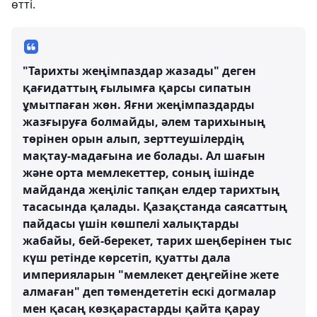
өтті.
"Тарихты жеңімпаздар жазады" деген
қағидаттың ғылымға қарсы сипатын
ұмытпаған жөн. Яғни жеңімпаздарды
жазғыруға болмайды, әлем тарихының
төрінен орын алып, зерттеушілердің
мақтау-мадағына ие болады. Ал шағын
және орта мемлекеттер, соның ішінде
майданда жеңіліс тапқан елдер тарихтың
тасасында қалады. Қазақстанда саясаттың
пайдасы үшін көшпелі халықтарды
жабайы, бей-берекет, тарих шеңберінен тыс
күш ретінде көрсетіп, қуатты дала
империяларын "мемлекет деңгейіне жете
алмаған" деп төмендететін ескі догмалар
мен қасаң көзқарастарды қайта қарау