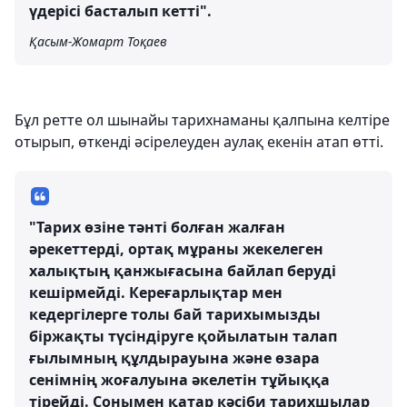
үдерісі басталып кетті".
Қасым-Жомарт Тоқаев
Бұл ретте ол шынайы тарихнаманы қалпына келтіре
отырып, өткенді әсірелеуден аулақ екенін атап өтті.
"Тарих өзіне тәнті болған жалған
әрекеттерді, ортақ мұраны жекелеген
халықтың қанжығасына байлап беруді
кешірмейді. Кереғарлықтар мен
кедергілерге толы бай тарихымызды
біржақты түсіндіруге қойылатын талап
ғылымның құлдырауына және өзара
сенімнің жоғалуына әкелетін тұйыққа
тірейді. Сонымен қатар кәсіби тарихшылар