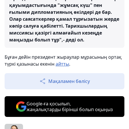
қауымдастығында "жұмсақ күш" пен
ғылыми дипломатияның өкілдері де бар.
Олар саясаткерлер қамал тұрғызатын жерде
көпір салуға қабілетті. Тарихшылардың
миссиясы қазіргі алмағайып кезеңде
маңызды болып тұр",- деді ол.
Бұған дейін президент жыраулар мұрасының ортақ
түркі қазынасы екенін
айтты
.
Мақаламен бөлісу
Google-ға қосылып,
жаңалықтарды бірінші болып оқыңыз