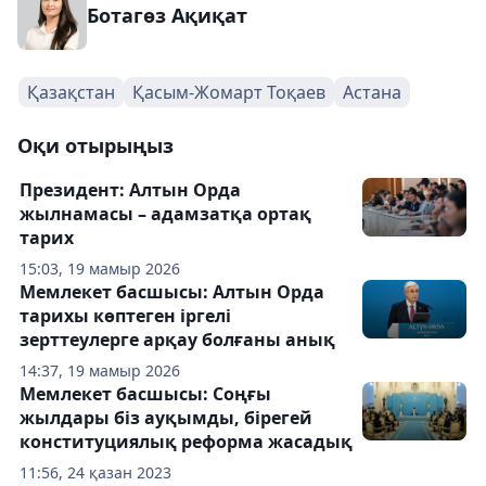
Ботагөз Ақиқат
Қазақстан
Қасым-Жомарт Тоқаев
Астана
Оқи отырыңыз
️Президент: Алтын Орда
жылнамасы – адамзатқа ортақ
тарих
15:03, 19 мамыр 2026
Мемлекет басшысы: Алтын Орда
тарихы көптеген іргелі
зерттеулерге арқау болғаны анық
14:37, 19 мамыр 2026
Мемлекет басшысы: Соңғы
жылдары біз ауқымды, бірегей
конституциялық реформа жасадық
11:56, 24 қазан 2023