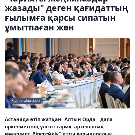
жазады" деген қағидаттың
ғылымға қарсы сипатын
ұмытпаған жөн
Сурет: akorda.kz
Астанада өтіп жатқан "Алтын Орда – дала
өркениетінің үлгісі: тарих, археология,
мәдениет, бірегейлік" атты халықаралық