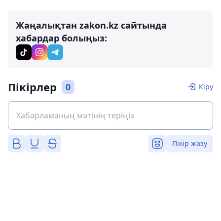
Жаңалықтан zakon.kz сайтында
хабардар болыңыз:
Пікірлер
0
Кіру
Пікір жазу