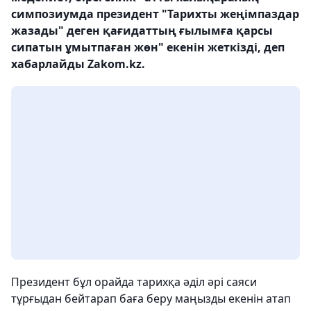
симпозиумда президент "Тарихты жеңімпаздар
жазады" деген қағидаттың ғылымға қарсы
сипатын ұмытпаған жөн" екенін жеткізді, деп
хабарлайды Zakom.kz.
Президент бұл орайда тарихқа әділ әрі саяси
тұрғыдан бейтарап баға беру маңызды екенін атап