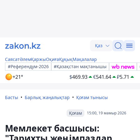
Қаз
Саясат
Әлем
Қаржы
Оқиға
Құқық
Мақалалар
#Референдум-2026
#Қазақстан мақтанышы
+21°
$
469.93
€
541.64
₽
5.71
Басты
Барлық жаңалықтар
Қоғам тынысы
Қоғам
15:00, 19 мамыр 2026
Мемлекет басшысы:
"Тарихты жеңімпаздар