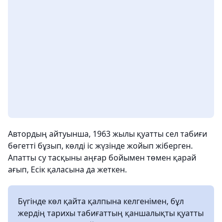
Автордың айтуынша, 1963 жылы қуатты сел табиғи
бөгетті бұзып, көлді іс жүзінде жойып жіберген.
Апатты су тасқыны аңғар бойымен төмен қарай
ағып, Есік қаласына да жеткен.
Бүгінде көл қайта қалпына келгенімен, бұл
жердің тарихы табиғаттың қаншалықты қуатты