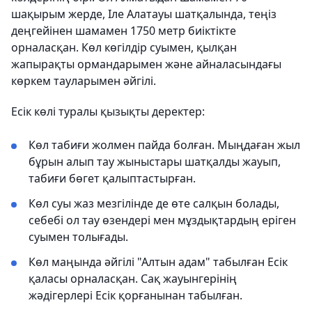
шақырым жерде, Іле Алатауы шатқалында, теңіз
деңгейінен шамамен 1750 метр биіктікте
орналасқан. Көл көгілдір суымен, қылқан
жапырақты ормандарымен және айналасындағы
көркем тауларымен әйгілі.
Есік көлі туралы қызықты деректер:
Көл табиғи жолмен пайда болған. Мыңдаған жыл
бұрын алып тау жыныстары шатқалды жауып,
табиғи бөгет қалыптастырған.
Көл суы жаз мезгілінде де өте салқын болады,
себебі ол тау өзендері мен мұздықтардың еріген
суымен толығады.
Көл маңында әйгілі "Алтын адам" табылған Есік
қаласы орналасқан. Сақ жауынгерінің
жәдігерлері Есік қорғанынан табылған.