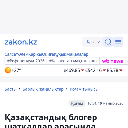
Қаз
Саясат
Әлем
Қаржы
Оқиға
Құқық
Мақалалар
#Референдум-2026
#Қазақстан мақтанышы
+27°
$
469.85
€
542.16
₽
5.78
Басты
Барлық жаңалықтар
Қоғам тынысы
Қоғам
16:54, 19 мамыр 2026
Қазақстандық блогер
шатқалдар арасында