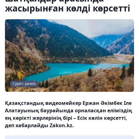
жасырынған көлді көрсетті
Сурет: pexels
Қазақстандық видеомейкер Ержан Әкімбек Іле
Алатауының баурайында орналасқан еліміздің
ең көрікті жерлерінің бірі – Есік көлін көрсетті,
деп хабарлайды Zakon.kz.