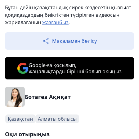
Бұған дейін қазақстандық сирек кездесетін қызғылт
қоқиқаздардың биіктіктен түсірілген видеосын
жариялағанын
жазғанбыз
.
Мақаламен бөлісу
Google-ға қосылып,
жаңалықтарды бірінші болып оқыңыз
Ботагөз Ақиқат
Қазақстан
Алматы облысы
Оқи отырыңыз