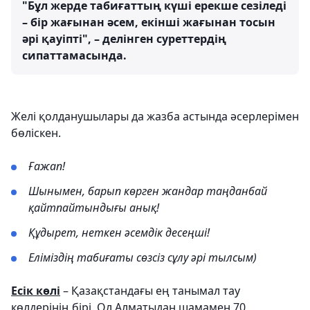
"Бұл жерде табиғаттың күші ерекше сезіледі
– бір жағынан әсем, екінші жағынан тосын
әрі қауіпті", – делінген суреттердің
сипаттамасында.
Желі қолданушылары да жазба астында әсерлерімен
бөліскен.
Ғажап!
Шынымен, барып көрген жандар таңданбай
қайтпайтындығы анық!
Құдырет, неткен әсемдік десеңші!
Еліміздің табиғаты сөзсіз сұлу әрі тылсым)
Есік көлі
– Қазақстандағы ең танымал тау
көлдерінің бірі. Ол Алматыдан шамамен 70