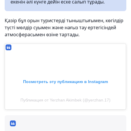
екенін әлі күнге дейін еске салып тұрады.
Қазір бұл орын туристерді тыныштығымен, көгілдір
түсті мөлдір суымен және нағыз тау ертегісіндей
атмосферасымен өзіне тартады.
Посмотреть эту публикацию в Instagram
Публикация от Yerzhan Akimbek (@yerzhan.17)