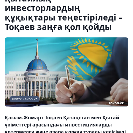
инвесторлардың
құқықтары теңестіріледі –
Тоқаев заңға қол қойды
Фото: Zakon.kz
Қасым-Жомарт Тоқаев Қазақстан мен Қытай
үкіметтері арасындағы инвестицияларды
көтермелеу және өзара қорғау туралы келісімді