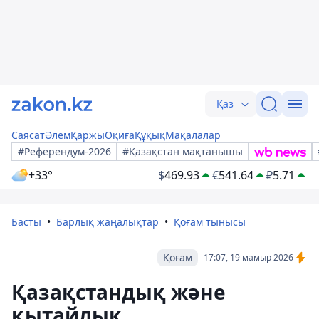
Қаз
Саясат
Әлем
Қаржы
Оқиға
Құқық
Мақалалар
#Референдум-2026
#Қазақстан мақтанышы
+33°
$
469.93
€
541.64
₽
5.71
Басты
Барлық жаңалықтар
Қоғам тынысы
Қоғам
17:07, 19 мамыр 2026
Қазақстандық және
қытайлық