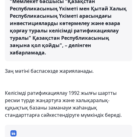
"Мемлекет басшысы "Қазақстан
Республикасының Үкіметі мен Қытай Халық
Республикасының Үкіметі арасындағы
инвестицияларды көтермелеу және өзара
қорғау туралы келісімді ратификациялау
туралы" Қазақстан Республикасының
заңына қол қойды", – делінген
хабарламада.
Заң мәтіні баспасөзде жарияланады.
Келісімді ратификациялау 1992 жылғы шартты
ресми түрде жаңартуға және халықаралық-
құқықтық базаны заманауи жаһандық
стандарттарға сәйкестендіруге мүмкіндік береді.