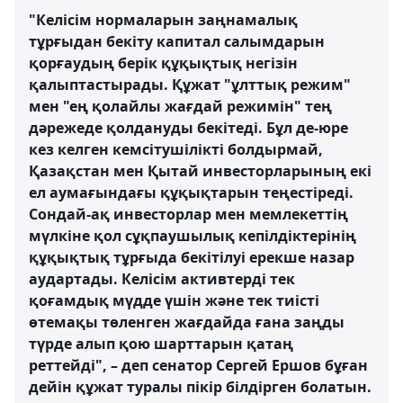
"Келісім нормаларын заңнамалық
тұрғыдан бекіту капитал салымдарын
қорғаудың берік құқықтық негізін
қалыптастырады. Құжат "ұлттық режим"
мен "ең қолайлы жағдай режимін" тең
дәрежеде қолдануды бекітеді. Бұл де-юре
кез келген кемсітушілікті болдырмай,
Қазақстан мен Қытай инвесторларының екі
ел аумағындағы құқықтарын теңестіреді.
Сондай-ақ инвесторлар мен мемлекеттің
мүлкіне қол сұқпаушылық кепілдіктерінің
құқықтық тұрғыда бекітілуі ерекше назар
аудартады. Келісім активтерді тек
қоғамдық мүдде үшін және тек тиісті
өтемақы төленген жағдайда ғана заңды
түрде алып қою шарттарын қатаң
реттейді", – деп сенатор Сергей Ершов бұған
дейін құжат туралы пікір білдірген болатын.