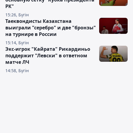
РК"
15:26, Бүгін
Таеквондисты Казахстана
выиграли "серебро" и две "бронзы"
на турнире в России
15:14, Бүгін
Экс-игрок "Кайрата" Рикардиньо
поддержит "Левски" в ответном
матче ЛЧ
14:58, Бүгін