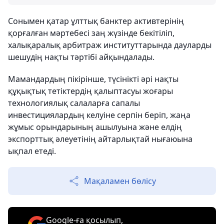
Сонымен қатар ұлттық банктер активтерінің
қорғалған мәртебесі заң жүзінде бекітіліп,
халықаралық арбитраж институттарында дауларды
шешудің нақты тәртібі айқындалады.
Мамандардың пікірінше, түсінікті әрі нақты
құқықтық тетіктердің қалыптасуы жоғары
технологиялық салаларға сапалы
инвестициялардың келуіне серпін беріп, жаңа
жұмыс орындарының ашылуына және елдің
экспорттық әлеуетінің айтарлықтай нығаюына
ықпал етеді.
Мақаламен бөлісу
Google-ға қосылып,