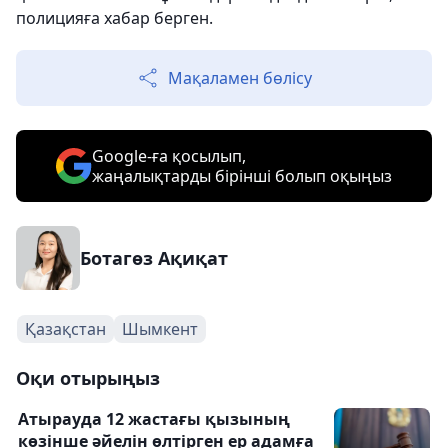
полицияға хабар берген.
Мақаламен бөлісу
Google-ға қосылып,
жаңалықтарды бірінші болып оқыңыз
Ботагөз Ақиқат
Қазақстан
Шымкент
Оқи отырыңыз
Атырауда 12 жастағы қызының
көзінше әйелін өлтірген ер адамға