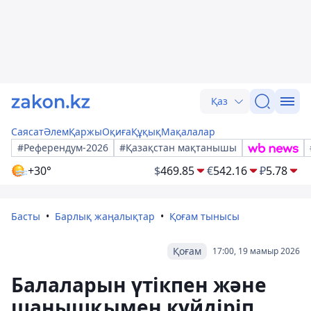
Қаз
Саясат
Әлем
Қаржы
Оқиға
Құқық
Мақалалар
#Референдум-2026
#Қазақстан мақтанышы
+30°
$
469.85
€
542.16
₽
5.78
Басты
Барлық жаңалықтар
Қоғам тынысы
Қоғам
17:00, 19 мамыр 2026
Балаларын үтікпен және
шанышқымен күйдіріп,