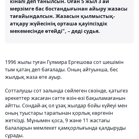
кінәлі деп танылсын. Оған 5 жыл 3 ай
мерзімге бас бостандығынан айыру жазасы
тағайындалсын. Жазасын қылмыстық-
атқару жүйесінің орташа қауіпсіздік
мекемесінде өтейді", – деді судья.
1996 жылы туған Гүлмира Ергешова сот шешімін
тым қатаң деп бағалады. Оның айтуынша, бес
жылдық жаза өте ауыр.
Сотталушы сот залында сөйлеген сөзінде, қатыгез
әрекеттер жасаған сәтте өзін-өзі бақыламағанын
айтты. Сондай-ақ ол ұзақ жылдар бойы күйеуі мен
оның туыстары тарапынан қорлық көргенін
жеткізді. Мұнымен қоса, 9 және 11 жастағы
балаларын мемлекет қамқорлығында қалдыруды
сұрады.