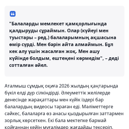
"Балаларды мемлекет қамқорлығында
қалдыруды сұраймын. Олар (күйеуі мен
туыстары – ред.) балаларымның ақшасына
өмір сүрді. Мен бәрін айта алмаймын. Бұл
кек алу үшін жасалған жоқ. Мен ашу
күйінде болдым, ештеңені көрмедім", – деді
сотталған әйел.
Аталмыш сұмдық оқиға 2026 жылдың қаңтарында
бүкіл елді дүр сілкіндірді. Әлеуметтік желілерде
денесінде жарақаттары мен күйік іздері бар
балалардың видеосы тараған еді. Мәліметтерге
сәйкес, балаларға өз анасы қыздырылған заттармен
зорлық көрсеткен. Екі бала мектепке бармай
қойғаннан кейін мұғалімдер жағдайды тексеріп,