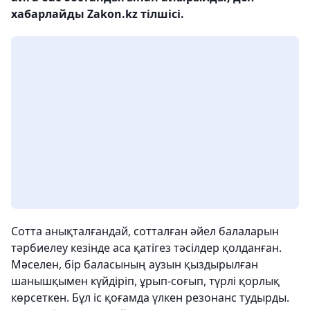
хабарлайды Zakon.kz тілшісі.
Сотта анықталғандай, сотталған әйел балаларын
тәрбиелеу кезінде аса қатігез тәсілдер қолданған.
Мәселен, бір баласының аузын қыздырылған
шанышқымен күйдіріп, ұрып-соғып, түрлі қорлық
көрсеткен. Бұл іс қоғамда үлкен резонанс тудырды.