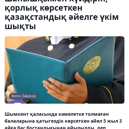
қорлық көрсеткен
қазақстандық әйелге үкім
шықты
Фото: Zakon.kz
Шымкент қаласында кәмелетке толмаған
балаларына қатыгездік көрсеткен әйел 5 жыл 3
айға бас бостандығынан айырылды, деп