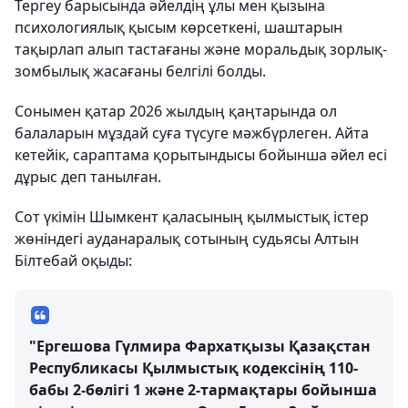
Тергеу барысында әйелдің ұлы мен қызына
психологиялық қысым көрсеткені, шаштарын
тақырлап алып тастағаны және моральдық зорлық-
зомбылық жасағаны белгілі болды.
Сонымен қатар 2026 жылдың қаңтарында ол
балаларын мұздай суға түсуге мәжбүрлеген. Айта
кетейік, сараптама қорытындысы бойынша әйел есі
дұрыс деп танылған.
Сот үкімін Шымкент қаласының қылмыстық істер
жөніндегі ауданаралық сотының судьясы Алтын
Білтебай оқыды:
"Ергешова Гүлмира Фархатқызы Қазақстан
Республикасы Қылмыстық кодексінің 110-
бабы 2-бөлігі 1 және 2-тармақтары бойынша