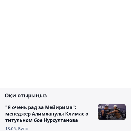
Оқи отырыңыз
"Я очень рад за Мейирима":
менеджер Алимханулы Климас о
титульном бое Нурсултанова
13:05, Бүгін