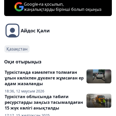
Google-ға қосылып,
жаңалықтарды бірінші болып оқыңыз
Айдос Қали
Қазақстан
Оқи отырыңыз
Түркістанда кәмелетке толмаған
ұлын көлікпен дүкенге жұмсаған ер
адам жазаланды
18:36, 12 маусым 2026
Түркістан облысында табиғи
ресурстарды заңсыз тасымалдаған
15 жүк көлігі анықталды
17:17, 15 желтоқсан 2025