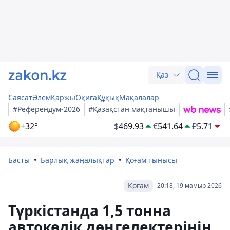
Қаз
Саясат
Әлем
Қаржы
Оқиға
Құқық
Мақалалар
#Референдум-2026
#Қазақстан мақтанышы
+32°
$
469.93
€
541.64
₽
5.71
Басты
Барлық жаңалықтар
Қоғам тынысы
Қоғам
20:18, 19 мамыр 2026
Түркістанда 1,5 тонна
автокөлік дөңгелектерінің