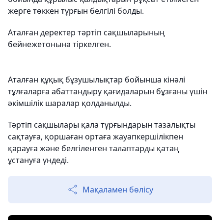
жерге төккен тұрғын белгілі болды.
Аталған деректер тәртіп сақшыларының
бейнежетонына тіркелген.
Аталған құқық бұзушылықтар бойынша кінәлі
тұлғаларға абаттандыру қағидаларын бұзғаны үшін
әкімшілік шаралар қолданылды.
Тәртіп сақшылары қала тұрғындарын тазалықты
сақтауға, қоршаған ортаға жауапкершілікпен
қарауға және белгіленген талаптарды қатаң
ұстануға үндеді.
Мақаламен бөлісу