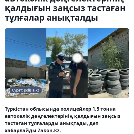
қалдығын заңсыз тастаған
тұлғалар анықталды
Сурет: polisia.kz
Түркістан облысында полицейлер 1,5 тонна
автокөлік дөңгелектерінің қалдығын заңсыз
тастаған тұлғаларды анықтады, деп
хабарлайды Zakon.kz.