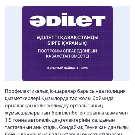
Профилактикалық іс-шаралар барысында полиция
қызметкерлері Қызылорда тас жолы бойында
орналасқан көлік желімдеу орталығының
жұмысшыларының белгіленбеген орынға шамамен
1,5 тонна автокөлік дөңгелектерінің қалдығын
тастағанын анықтады. Сондай-ақ Тәуке хан даңғылы
бойында құрылыс қалдықтарын рұқсат етілмеген