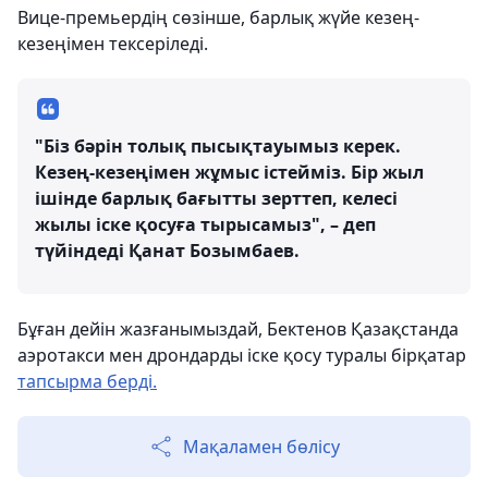
Вице-премьердің сөзінше, барлық жүйе кезең-
кезеңімен тексеріледі.
"Біз бәрін толық пысықтауымыз керек.
Кезең-кезеңімен жұмыс істейміз. Бір жыл
ішінде барлық бағытты зерттеп, келесі
жылы іске қосуға тырысамыз", – деп
түйіндеді Қанат Бозымбаев.
Бұған дейін жазғанымыздай, Бектенов Қазақстанда
аэротакси мен дрондарды іске қосу туралы бірқатар
тапсырма берді.
Мақаламен бөлісу