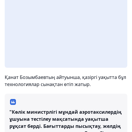
Қанат Бозымбаевтың айтуынша, қазіргі уақытта бұл
технологиялар сынақтан өтіп жатыр.
"Көлік министрлігі мұндай аэротаксилердің
ұшуына тестілеу мақсатында уақытша
рұқсат берді. Бағыттарды пысықтау, желдің