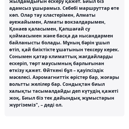
жылдамдығын ескеру қажет. Биыл біз
адамсыз ұшырамыз. Себебі маршруттар өте
көп. Олар тау кластерімен, Алматы
әуежайымен, Алматы вокзалдарымен,
Қонаев қаласымен, Қапшағай су
қоймасымен және басқа да нысандармен
байланысты болады. Мұның бәрін ұшып
өтіп, қай биіктікте ұшатынын тексеру керек.
Сонымен қатар климаттық жағдайларды
ескеріп, төрт маусымның барлығынан
өткізу қажет. Өйткені бұл – қауіпсіздік
мәселесі. Аэромагниттік өрістер бар, жоғары
вольтты желілер бар. Сондықтан биыл
халықты тасымалдайды деп күтудің қажеті
жоқ. Биыл біз тек дайындық жұмыстарын
жүргіземіз", – деді ол.