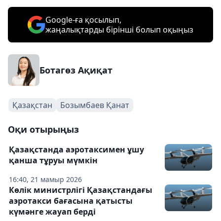
Google-ға қосылып,
жаңалықтарды бірінші болып оқыңыз
Ботагөз Ақиқат
Қазақстан
Бозымбаев Қанат
Оқи отырыңыз
Қазақстанда аэротаксимен ұшу
қанша тұруы мүмкін
16:40, 21 мамыр 2026
Көлік министрлігі Қазақстандағы
аэротакси бағасына қатысты
күмәнге жауап берді