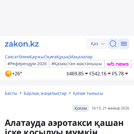
Қаз
Саясат
Әлем
Қаржы
Оқиға
Құқық
Мақалалар
#Референдум-2026
#Қазақстан мақтанышы
+26°
$
469.85
€
542.16
₽
5.78
Басты
Барлық жаңалықтар
Қоғам тынысы
Қоғам
16:13, 21 мамыр 2026
Алатауда аэротакси қашан
іске қосылуы мүмкін