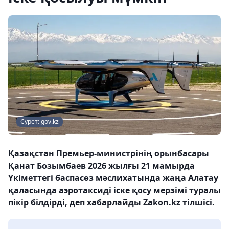
Сурет: gov.kz
Қазақстан Премьер-министрінің орынбасары
Қанат Бозымбаев 2026 жылғы 21 мамырда
Үкіметтегі баспасөз мәслихатында жаңа Алатау
қаласында аэротаксиді іске қосу мерзімі туралы
пікір білдірді, деп хабарлайды Zakon.kz тілшісі.